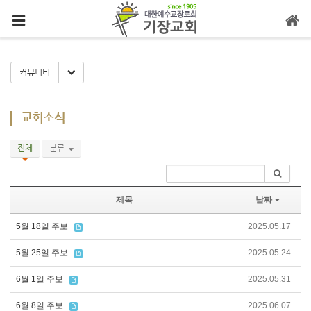
메뉴 건너뛰기
Toggle Dropdown
커뮤니티
교회소식
전체
분류
제목
날짜
5월 18일 주보
2025.05.17
5월 25일 주보
2025.05.24
6월 1일 주보
2025.05.31
6월 8일 주보
2025.06.07