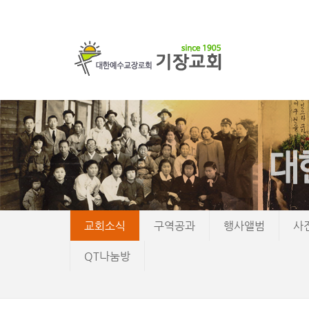
교회소식
구역공과
행사앨범
사
QT나눔방