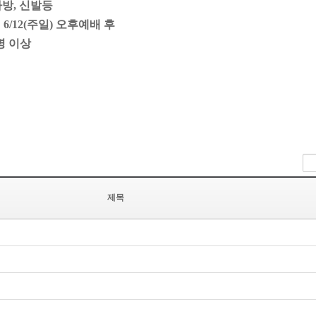
가방, 신발등
12(주일) 오후예배 후
0명 이상
제목