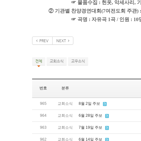
☞ 물품수집 : 헌옷, 악세사리, 
② 기관별 찬양경연대회(7여전도회 주관) : 6/
☞ 곡명 : 자유곡 1곡 / 인원 : 1
PREV
NEXT
전체
교회소식
교우소식
번호
분류
965
교회소식
8월 2일 주보
964
교회소식
6월 28일 주보
963
교회소식
7월 19일 주보
962
교회소식
6월 14일 주보