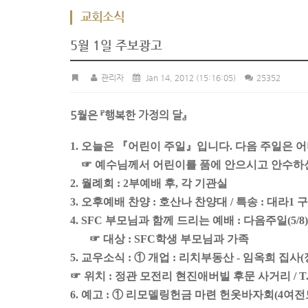
교회소식
5월 1일 주보광고
관리자
Jan 14, 2012
(15:16:05)
25352
5월은 『행복한 가정의 달』
1. 오늘은 『어린이 주일』입니다. 다음 주일은 
☞ 예수님께서 어린이를 품에 안으시고 안수하
2. 월례회 : 2부예배 후, 각 기관실
3. 오후예배 찬양 : 호산나 찬양대 / 특송 : 대라1 
4. SFC 부모님과 함께 드리는 예배 : 다음주일(5/8) 
☞ 대상 : SFC학생 부모님과 가족
5. 교우소식 : ① 개업 : 리치부동산 - 임옥희 집사
☞ 위치 : 정관 모전리 현진애버빌 후문 사거리 / T.72
6. 예고 : ① 리모델링헌금 마련 헌옷바자회(4여전도회