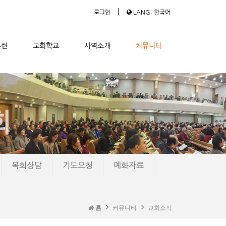
|
로그인
LANG: 한국어
훈련
교회학교
사역소개
커뮤니티
목회상담
기도요청
예화자료
홈
커뮤니티
교회소식