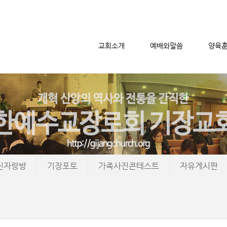
교회소개
예배와말씀
양육
메뉴 건너뛰기
진자랑방
기장포토
가족사진콘테스트
자유게시판