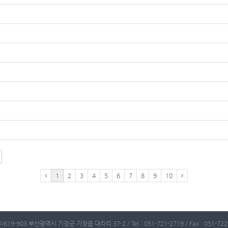
1
2
3
4
5
6
7
8
9
10
)619-903 부산광역시 기장군 기장읍 대라리 37-2 / Tel : 051-721-2719 / Fax : 051-722-