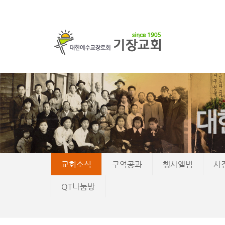
교회소식
구역공과
행사앨범
사
QT나눔방