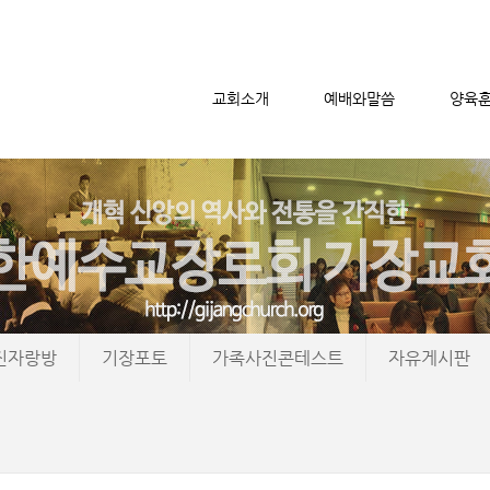
교회소개
예배와말씀
양육
메뉴 건너뛰기
진자랑방
기장포토
가족사진콘테스트
자유게시판