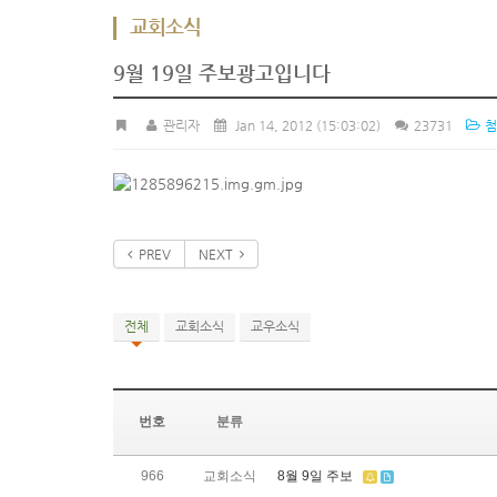
교회소식
9월 19일 주보광고입니다
관리자
Jan 14, 2012
(15:03:02)
23731
첨
PREV
NEXT
전체
교회소식
교우소식
번호
분류
966
교회소식
8월 9일 주보