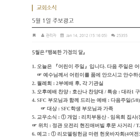
교회소식
5월 1일 주보광고
관리자
Jan 14, 2012
(15:16:05)
25355
5월은 『행복한 가정의 달』
1. 오늘은 『어린이 주일』입니다. 다음 주일은 
☞ 예수님께서 어린이를 품에 안으시고 안수하
2. 월례회 : 2부예배 후, 각 기관실
3. 오후예배 찬양 : 호산나 찬양대 / 특송 : 대라1 
4. SFC 부모님과 함께 드리는 예배 : 다음주일(5/8) 
☞ 대상 : SFC학생 부모님과 가족
5. 교우소식 : ① 개업 : 리치부동산 - 임옥희 집사
☞ 위치 : 정관 모전리 현진애버빌 후문 사거리 / T.72
6. 예고 : ① 리모델링헌금 마련 헌옷바자회(4여전도회