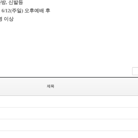
가방, 신발등
12(주일) 오후예배 후
0명 이상
제목