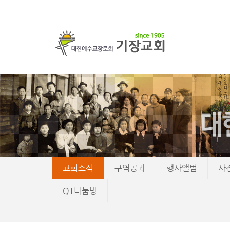
교회소식
구역공과
행사앨범
사
QT나눔방