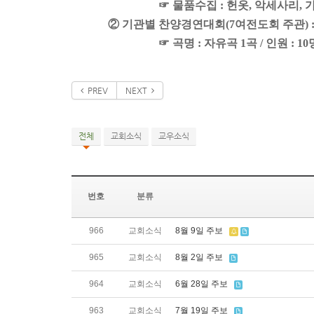
☞ 물품수집 : 헌옷, 악세사리, 
② 기관별 찬양경연대회(7여전도회 주관) : 6/
☞ 곡명 : 자유곡 1곡 / 인원 : 1
PREV
NEXT
전체
교회소식
교우소식
번호
분류
966
교회소식
8월 9일 주보
965
교회소식
8월 2일 주보
964
교회소식
6월 28일 주보
963
교회소식
7월 19일 주보