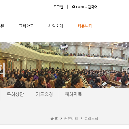
|
로그인
LANG: 한국어
훈련
교회학교
사역소개
커뮤니티
목회상담
기도요청
예화자료
홈
커뮤니티
교회소식