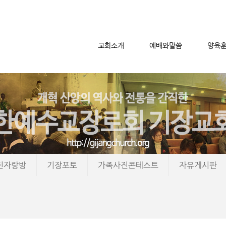
교회소개
예배와말씀
양육
메뉴 건너뛰기
진자랑방
기장포토
가족사진콘테스트
자유게시판