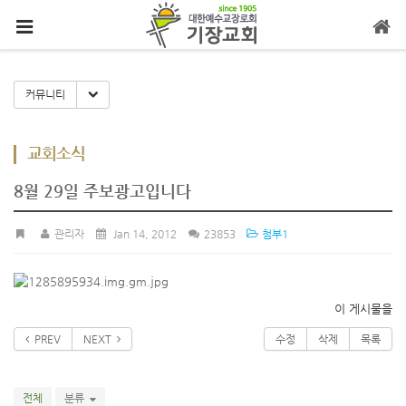
메뉴 건너뛰기
Toggle Dropdown
커뮤니티
교회소식
8월 29일 주보광고입니다
관리자
Jan 14, 2012
23853
첨부1
이 게시물을
PREV
NEXT
수정
삭제
목록
전체
분류