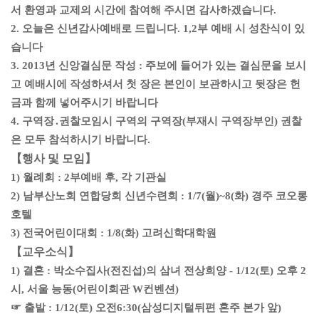
서 환영과 교제의 시간에 참여해 주시면 감사하겠습니다.
2. 오늘은 신년감사예배로 드립니다. 1,2부 예배 시 성찬식이 있
습니다
3. 2013년 신앙결심문 작성 : 주보에 들어가 있는 결심문을 보시
고 예배시에 작성하셔서 첫 장은 본인이 보관하시고 뒷장은 헌
금과 함께 넣어주시기 바랍니다
4. 구역장․권찰모임시 구역의 구역장(부재시 구역장부인) 권찰
은 모두 참석하시기 바랍니다.
【행사 및 모임】
1) 월례회 : 2부예배 후, 각 기관실
2) 남부산노회 연합당회 신년수련회 : 1/7(월)~8(화) 경주 코오롱
호텔
3) 전국어린이대회 : 1/8(화) 고려신학대학원
【교우소식】
1) 결혼 : 박소수집사(전진섭)의 삼녀 전상희양 - 1/12(토) 오후 2
시, 서울 능동(어린이회관 W컨벤션)
☞ 출발 : 1/12(토) 오전6:30(삼성디지털뒤편 혼주 본가 앞)