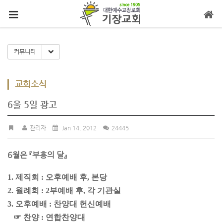
메뉴 건너뛰기
Toggle Dropdown
커뮤니티
교회소식
6울 5일 광고
관리자
Jan 14, 2012
24445
6월은 『부흥의 달』
1. 제직회 : 오후예배 후, 본당
2. 월례회 : 2부예배 후, 각 기관실
3. 오후예배 : 찬양대 헌신예배
☞ 찬양 : 연합찬양대