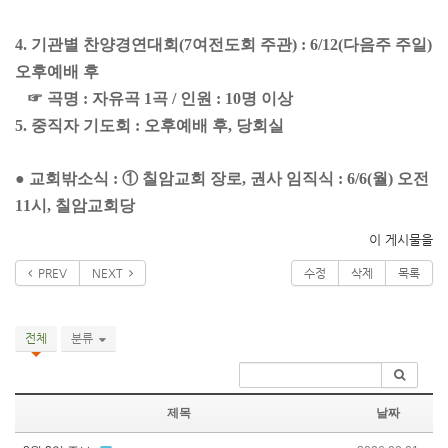
4. 기관별 찬양경연대회(7여전도회 주관) : 6/12(다음주 주일)
오후예배 후
☞ 곡명 : 자유곡 1곡 / 인원 : 10명 이상
5. 중직자 기도회 : 오후예배 후, 당회실
● 교회밖소식 : ① 칠암교회 장로, 권사 임직식 : 6/6(월) 오전
11시, 칠암교회당
이 게시물을
PREV
NEXT
수정
삭제
목록
전체
분류
제목
날짜