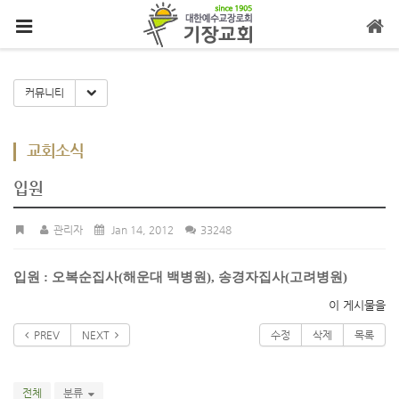
메뉴 건너뛰기
Toggle Dropdown
커뮤니티
교회소식
입원
관리자
Jan 14, 2012
33248
입원 : 오복순집사(해운대 백병원), 송경자집사(고려병원)
이 게시물을
PREV
NEXT
수정
삭제
목록
전체
분류