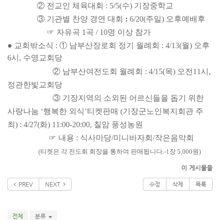
② 전교인 체육대회 : 5/5(수) 기장중학교
③ 기관별 찬양 경연 대회
:
6/20(주일) 오후예배
후
☞ 자유곡 1곡 / 10명 이상 참가
● 교회밖소식 : ① 남부산장로회 정기 월례회 : 4/13(월) 오후
6시, 수영교회당
② 남부산여전도회 월례회 : 4/15(목) 오전11시,
정관한빛교회당
③ 기장지역의 소외된 어르신들을 돕기 위한
사랑나눔 ‘행복한 외식’
티켓판매 (기장군노인복지회관 주
최) : 4/27(화) 11:00-20:00, 칠암 풍성농원
☞ 내용 : 식사마당
/
미니바자회
/
작은음악회
(티켓은 각 전도회 회장을 통하여 판매
됩니다.-1장 5,000원)
이 게시물을
PREV
NEXT
수정
삭제
목록
전체
분류