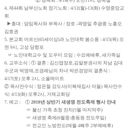
② 경목회 : 4/14(수) 오전11시, 경목실
4. 제44회 남부산노회 정기노회 : 4/12(월)-13(화) 수영중앙교
회
▶총대 : 담임목사와 부목사 / 장로 -곽영일 추광종 노흥오
김효권
5. 본
교회 어르신(65세이상)과 노인대학 봄소풍 : 4/15(목) 오
전 9시, 고성 당항포
☞ 노인대학교수 및 도우미 모임 : 수요예배
후, 새가족실
6. 교우소식 : ① 결혼 : 김신엽
장로,
김말분
권사의 차남 김대
수
군과 박영재,
조경례님의 차녀 박은경양의 결혼식 :
4/17(토) 오후 2시, 소울메이트
② 목사
안수식 : 정은철 강도사(이복재
집사 아들) 목사
안수
식: 4/13(화) 오후2시, 거제교회당
7. 예고 : ①
2010년 상반기 새
생명 전도축제 행사 안내
☞ 불신 가족 초청 잔치(5월 마지막주)
☞ 새
생명 축제
(6월중
:
총동원 전도주일)
☞ 전교인 노방전도(매월 4째주 2부예배후)