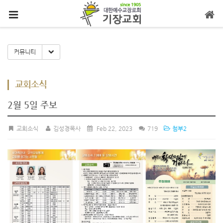
메뉴 건너뛰기
Toggle Dropdown
커뮤니티
교회소식
2월 5일 주보
교회소식
김성경목사
Feb 22, 2023
719
첨부2