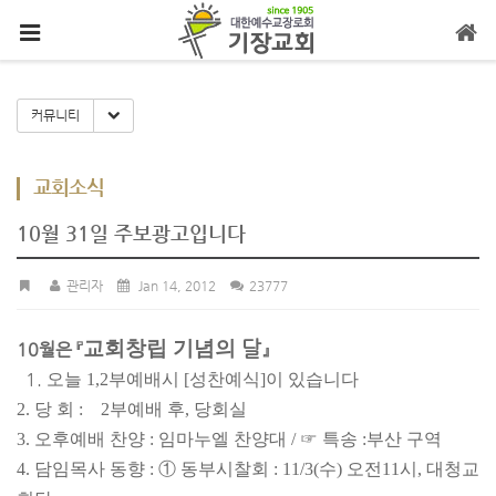
메뉴 건너뛰기
Toggle Dropdown
커뮤니티
교회소식
10월 31일 주보광고입니다
관리자
Jan 14, 2012
23777
교회창립 기념의
달
10월은 『
』
1.
오늘 1,2부예
배시 [성찬예식]이 있습니다
2. 당 회 : 2부예배 후, 당회실
3. 오후예배 찬양 : 임마누엘 찬양대 / ☞ 특송 :
부산 구역
4. 담임목사 동향 : ① 동부시찰회 : 11/3(수) 오전
11시, 대청교