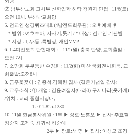
회당
② 남부산노회 고시부 신학입학 허락 청원자 면접 : 11/6(토)
오전 10시, 부산남교회당
5. 전교인 성경퀴즈대회(4남전도회
주관) : 오후예배 후
* 범위 : 여호수아, 사사기,
룻기 / * 대상 : 전교인 기관별
* 시상 : 1,2,3등 ,특별상, 개인
MVP
6. 1-4여전도회 단합대회 : 11/1(월) 충북 단양, 교회출발 :
오전 7시
7. 소망회 부부동반 수양회 : 11/2(화) 마산 국화전시회
등, 교
회출발
:
오전
8시
8. 금주꽃꽂이 : 김종석,김혜련 집사 (결혼기념일 감사)
9. 교우소식 : ① 개업 : 김윤려집사(대라3)
-
구제나라(옷가게)
/
위치 : 교리 종합시장내,
T. 011-855-1280
10. 11월 헌금봉사위원 : 1부 ▶ 장로
:
노흥오 ▶ 집사
: 추효철
정순자 조제숙 최귀식 허순예
2부 ▶ 장로
:
서
명 ▶ 집사
: 이성모 조경