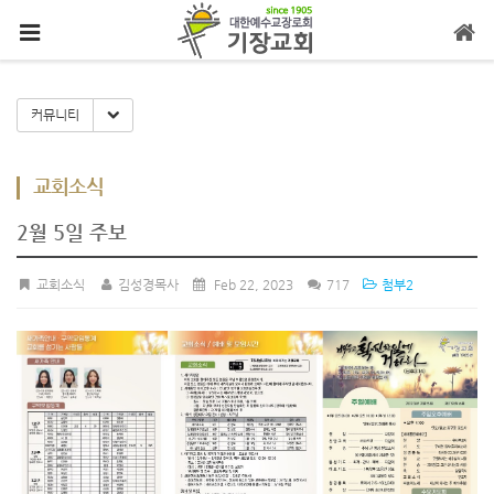
메뉴 건너뛰기
Toggle Dropdown
커뮤니티
교회소식
2월 5일 주보
교회소식
김성경목사
Feb 22, 2023
717
첨부2