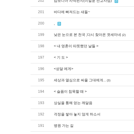
202
캄보디아 사역편지(이일훈 선교사님)
201
바다에 빠져드는 새들~
200
,
199
낮은 눈으로 본 천국 ;다시 찾아온 겟세마네
(2)
198
< 내 영혼이 따뜻했던 날들 >
197
< 기 도 >
196
<섣달 에게>
195
세상과 열심으로 싸울 그대에게...
(3)
194
< 슬픔이 침묵할 때 >
193
상실을 통해 얻는 깨달음
192
걱정을 쌓아 놓지 않게 하소서
191
병원 가는 길