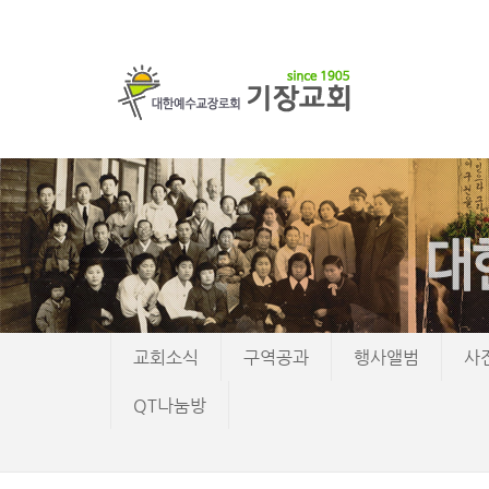
교회소식
구역공과
행사앨범
사
QT나눔방