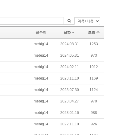
글쓴이
날짜
조회 수
mebig14
2024.08.31
1253
mebig14
2024.05.31
973
mebig14
2024.02.11
1012
mebig14
2023.11.10
1169
mebig14
2023.07.30
1124
mebig14
2023.04.27
970
mebig14
2023.01.16
988
mebig14
2022.11.10
926