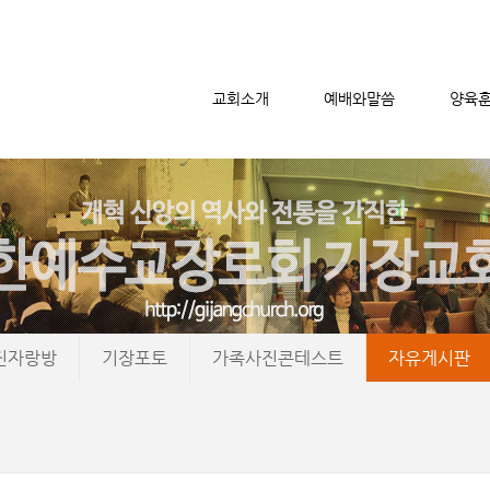
교회소개
예배와말씀
양육
메뉴 건너뛰기
진자랑방
기장포토
가족사진콘테스트
자유게시판