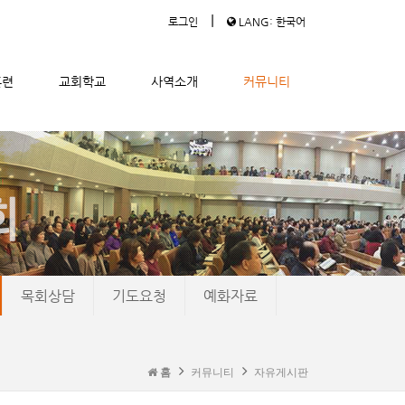
|
로그인
LANG: 한국어
훈련
교회학교
사역소개
커뮤니티
목회상담
기도요청
예화자료
홈
커뮤니티
자유게시판