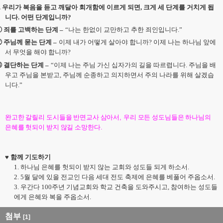
.
우리가 복음을 듣고 깨달아 회개함에 이르게 되면
,
크게 세 단계를 거치게 됩
니다
.
어떤 단계입니까
?
①
죄를 고백하는 단계
–
“
나는 한없이 교만하고 추한 죄인입니다
.”
②
주님께 묻는 단계
–
이제 내가 어떻게 살아야 합니까
?
이제 나는 하나님 앞에
서 무엇을 해야
합니까
?
③
결단하는 단계
–
“
이제 나는 주님 가신 십자가의 길을 따르렵니다
.
주님을 배
우고 주님을 본받고
,
주님께 순종하고 의지하면서 주의 나라를 위해 살겠습
니다
.”
완고한 갈릴리 도시들을 반면교사 삼아서
,
우리 모든 성도님들은 하나님의
은혜를 헛되이 받지 않길 소망한다
.
♥
함께 기도하기
1. 하나님 은혜를 헛되이 받지 않는 교회와 성도들 되게 하소서
.
2. 5
월 달에 있을 전교인 다음 세대 전도 축제에 은혜를 베풀어 주옵소서
.
3. 우간다
100
주년 기념교회와 학교 건축을 도와주시고
,
참여하는 성도들
에게 은혜와 복을 주옵소서
.
첨부
[1]