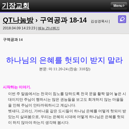
기장교회
Menu
QT나눔방
› 구역공과 18-14
김성경목사 |
2018.04.09 14:23:23 |
메뉴 건너뛰기
구역공과
14
하나님의 은혜를 헛되이 받지 말라
본문
:
마
11:20-24 (
찬송
: 310
장
)
시작하는 이야기
.
이번 주 말씀에서는 천국이 침노를 당하도록 천국 문을 활짝 열어 놓은 시
대이지만 주님이 행하시는 많은 권능들을 보고도 회개하지 않는 마을들
을 인해 주님이 안타까워하시고 계십니다
.
벳새다
,
고라신
,
가버나움 같은 도시들이 하나님 은혜를 어떻게 헛되이 받
았는지 살펴봄으로
,
우리는 은혜의 시대에 어떻게 하나님은 은혜를 헛되
이 하지 않아야 하는지 생각해 봅시다
.