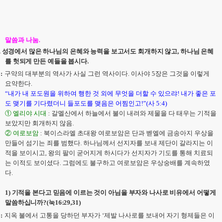
말씀과 나눔
.
.
성경에서 많은 하나님의 은혜와 능력을 보고서도 회개하지 않고
,
하나님 은혜
를 헛되게 만든 예들을 봅시다
.
:
구약의 대부분의 역사가 사실 그런 역사이다
.
이사야
5
장은 그것을 이렇게
요약한다
.
“
내가 내 포도원을 위하여 행한 것 외에 무엇을 더할 수 있으랴
!
내가 좋은 포
도 맺기를 기다렸더니 들포도를 맺음은 어찜인고
!”(
사
5:4)
①
엘리야 시대
:
갈멜산에서 하늘에서 불이 내려와 제물을 다 태우는 기적을
보았지만 회개하지 않음
.
②
여로보암
:
북이스라엘 초대왕 여로보암은 단과 벧엘에 금송아지 우상을
만들어 섬기는 죄를 범했다
.
하나님께서 선지자를 보내 제단이 갈라지는 이
적을 보이시고
,
왕의 팔이 굳어지게 하시다가 선지자가 기도를 통해 치료되
는 이적도 보이셨다
.
그럼에도 불구하고 여로보암은 우상숭배를 계속하였
다
.
1)
기적을 본다고 믿음에 이르는 것이 아님을 부자와 나사로 비유에서 어떻게
말씀하십니까
?(
눅
16:29,31)
:
지옥 불에서 고통을 당하던 부자가
‘
제발 나사로를 보내어 자기 형제들은 이