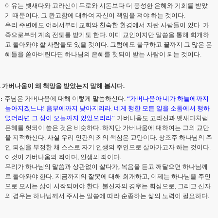
이유는 벳새다와 고라신이 두로와 시돈보다 더 풍성한 은혜와 기회를 받았
기 때문이다
.
그 완고함에 대하여 자신이 책임을 져야 하는 것이다
.
우리 주변에도 어려서부터 교회와 친숙한 환경에서 자란 사람들이 있다
.
가
족으로부터 계속 전도를 받기도 한다
.
이미 교인이지만 말씀을 통해 회개하
고 돌아와야 할 사람들도 있을 것이다
.
그럼에도 불구하고 끝까지 그 많은 은
혜들을 쏟아버린다면 하나님의 은혜를 헛되이 받는 사람이 되는 것이다
.
.
가버나움이 왜 책망을 받았는지 말해 봅시다
.
:
주님은 가버나움에 대해 이렇게 말씀하신다
.
“
가버나움아 네가 하늘에까지
높아지겠느냐
!
음부에까지 낮아지리라
.
네게 행한 모든 일을 소돔에서 행하
였더라면 그 성이 오늘까지 있었으리라
”
가버나움도 고라신과 벳새다처럼
은혜를 헛되이 쏟은 것은 비슷하다
.
하지만 가버나움에 대하여는 그의 교만
을 지적하신다
.
사실 우리 인간의 죄의 핵심은 교만이다
.
창조주 하나님의 주
인 되심을 부정한 채 스스로 자기 인생의 주인으로 살아가고자 하는 것이다
.
이것이 가버나움의 죄이며
,
인생의 죄이다
.
우리가 하나님의 말씀과 상관없이 살다가
,
복음을 듣고 깨달으면 하나님께
로 돌아와야 한다
.
지금까지의 잘못에 대해 회개하고
,
이제는 하나님을 주인
으로 모시는 삶이 시작되어야 한다
.
불신자의 경우는 회심으로
,
그리고 신자
의 경우는 하나님께서 주시는 말씀에 따라 순종하는 삶의 노력이 필요하다
.