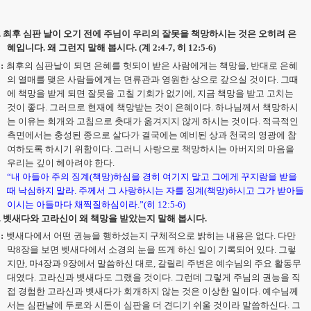
.
최후 심판 날이 오기 전에 주님이 우리의 잘못을 책망하시는 것은 오히려 은
혜입니다
.
왜 그런지 말해 봅시다
. (
계
2:4-7,
히
12:5-6)
:
최후의 심판날이 되면 은혜를 헛되이 받은 사람에게는 책망을
,
반대로 은혜
의 열매를 맺은 사람들에게는 면류관과 영원한 상으로 갚으실 것이다
.
그때
에 책망을 받게 되면 잘못을 고칠 기회가 없기에
,
지금 책망을 받고 고치는
것이 좋다
.
그러므로 현재에 책망받는 것이 은혜이다
.
하나님께서 책망하시
는 이유는 회개와 고침으로 촛대가 옮겨지지 않게 하시는 것이다
.
적극적인
측면에서는 충성된 종으로 살다가 결국에는 예비된 상과 천국의 영광에 참
여하도록 하시기 위함이다
.
그러니 사랑으로 책망하시는 아버지의 마음을
우리는 깊이 헤아려야 한다
.
“
내 아들아 주의 징계
(
책망
)
하심을 경히 여기지 말고 그에게 꾸지람을 받을
때 낙심하지 말라
.
주께서 그 사랑하시는 자를 징계
(
책망
)
하시고 그가 받아들
이시는 아들마다 채찍질하심이라
.”(
히
12:5-6)
.
벳새다와 고라신이 왜 책망을 받았는지 말해 봅시다
.
:
벳새다에서 어떤 권능을 행하셨는지 구체적으로 밝히는 내용은 없다
.
다만
막
8
장을 보면 벳새다에서 소경의 눈을 뜨게 하신 일이 기록되어 있다
.
그렇
지만
,
마
4
장과
9
장에서 말씀하신 대로
,
갈릴리 주변은 예수님의 주요 활동무
대였다
.
고라신과 벳새다도 그랬을 것이다
.
그런데 그렇게 주님의 권능을 직
접 경험한 고라신과 벳새다가 회개하지 않는 것은 이상한 일이다
.
예수님께
서는 심판날에 두로와 시돈이 심판을 더 견디기 쉬울 것이라 말씀하신다
.
그