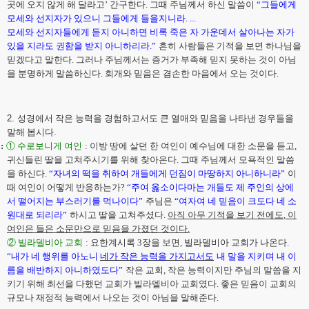
곳에 오지 않게 해 달라고
’
간구한다
.
그때 주님께서 하신 말씀이
“
그들에게
모세와 선지자가 있으니 그들에게 들을지니라
. .
.
.
모세와 선지자들에게 듣지 아니하면 비록 죽은 자 가운데서 살아나는 자가
있을 지라도 권함을 받지 아니하리라
.”
흔히 사람들은 기적을 보면 하나님을
믿겠다고 말한다
.
그러나 주님께서는 증거가 부족해 믿지 못하는 것이 아님
을 분명하게 말씀하신다
.
회개와 믿음은 겸손한 마음에서 오는 것이다
.
2.
성경에서 작은 능력을 경험하고서도 큰 열매와 믿음을 나타낸 경우들을
말해 봅시다
.
:
①
수로보니게 여인
:
이방 땅에 살던 한 여인이 예수님에 대한 소문을 듣고
,
귀신들린 딸을 고쳐주시기를 위해 찾아온다
.
그때 주님께서 모욕적인 말씀
을 하신다
.
“
자녀의 떡을 취하여 개들에게 던짐이 마땅하지 아니하니라
”
이
때 여인이 어떻게 반응하는가
?
“
주여 옳소이다마는 개들도 제 주인의 상에
서 떨어지는 부스러기를 먹나이다
”
주님은
“
여자여 네 믿음이 크도다 네 소
원대로 되리라
”
하시고 딸을 고쳐주셨다
.
아직 아무 기적을 보기 전에도
,
이
여인은 들은 소문만으로 믿음을 가졌던 것이다
.
②
빌라델비아 교회
:
요한계시록
3
장을 보면
,
빌라델비아 교회가 나온다
.
“
내가 네 행위를 아노니
네가 작은 능력을 가지고서도
내 말을 지키며 내 이
름을 배반하지 아니하였도다
”
작은 교회
,
작은 능력이지만 주님의 말씀을 지
키기 위해 최선을 다했던 교회가 빌라델비아 교회였다
.
좋은 믿음이 교회의
규모나 재정적 능력에서 나오는 것이 아님을 말해준다
.