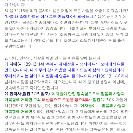
다 하십니다
.
3)
욥
31:16
을 외워 봅시다
.
욥은 어떻게 모든 사람을 소중히 여겼습니까
?
“
나를 태 속에 만드신 이가 그도 만들지 아니하셨느냐
!”
욥은 높은 지위에
있었지만
,
남종과 여종에게나 집 주변의 가난한 자
,
과부
,
약자
,
어느 누구
도 멸시하거나 억압하지 않았습니다
.
나를 지으신 분께서 그 사람도 지으
셨다는 이유 때문입니다
.
사람의 소중함은 그 사람에게 있지 않고
,
누가 그
를 지으셨는지에 의해 결정됩니다
.
또한 그리스도께서 대속의 피를 흘려
구원하셨습니다
.
2.
낙태
,
안락사
,
자살을 하면 안 되는 이유를 말해 봅시다
.
1)
낙태
(
시
139:13-14)
‘
주께서 내 내장을 지으시며 나의 모태에서 나를
만드셨나이다
.
내가 주께 감사
하옴은 나를 지으심이 심히 기묘하심이라
주께서 하시는 일이 기이함을 내 영혼이 잘 아나이다
.
(
시
139:13-14)’
하나
님께서 사람을 심묘막측하게 지으셨습니다
.
내가 창조한 생명이 아닌데
,
뱃속에 있다고 죽이면 안 됩니다
.
2)
안락사
(
딤전
2:15
참조
)
‘
여자들이 만일 정숙함으로써 믿음과 사랑과
거룩함에 거하면 그의
해산함으로 구원을 얻으리라
.
(
딤전
2:15)’
여자들이
해산한다고 구원을 얻는다는 말이 아닙니다
.
‘
여자들이
…
믿음과 사랑과
거룩함에 거하면
’
이라는 전제가 있습니다
.
여자들에게 해산의 고통이 임한
것은 죄로 인한 저주임을 알고 고통이 임한 것은 힘들지만 그 고통으로 인
해 하나님을 의지하는 방편이 된다는 말씀입니다
.
마찬가지로
,
죽음 앞에
고통을 당하는 일이 힘들지만
,
죽음 앞에서 당하는 고통을 영원한 나라로