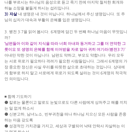
나를 부르시는 하나님의 음성으로 듣고 죽기 전에 마지막 철저한 회개와
하늘 소망을 붙들게 하시는 섭리입니다
.
3)
자살
내 생명은 내 것이 아닙니다
.
하나님께서 주신 생명입니다
.
또 주
님의 십자가 대속과 부활의 은혜를 입은 생명입니다
.
3.
벧전
3:7
을 읽어 봅시다
. 6
계명에 담긴 두 번째 하나님 마음이 무엇입니
까
?
‘
남편들아 이와 같이 지식을 따라 너희 아내와 동거하고 그를 더 연약한 그
릇이요 또 생명의 은혜를 함께 이어받을 자로 알아 귀히 여기라
(
벧전
3:7)’
아내만 약한 것이 아닙니다
.
남편도 약하고
,
부모도 약합니다
.
우리 모두
는 서로 위로가 필요하다 격려가 필요한 사람들입니다
.
그래서
6
계명의 가
장 중요한 정신은 사실 우리를 따뜻한 삶으로 초대하는 것입니다
.
상대에
게 함부로 하지 말고 서로에게 위로가 되도록 살라는 것이
6
계명의 적극적
인 의미입니다
.
■
함께 기도하기
⚫
칼로는 물론이고 말로도 눈빛으로도 다른 사람에게 상처주고 해를 끼치
는 일 없게 하소서
⚫
신분고하
,
남녀노소
,
빈부귀천을 떠나 하나님 지으신 모든 사람을 존중
하는 마음 갖도록
⚫
성경적인 가치관을 가지고
,
세상과 구별되어 낙태 안락사 자살하는 이
가 없게 하소서