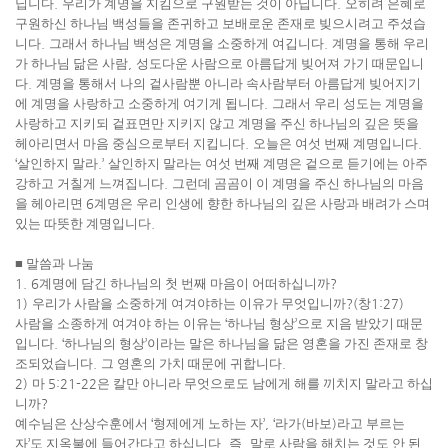
닙니다
.
우리가 계명을 지킴으로 구원받는 것이 아닙니다
.
오히려 은혜로
구원하신 하나님 백성들을 존귀하고 보배로운 존재로 빚으시려고 주셨습
니다
.
그래서 하나님 백성은 계명을 소중하게 여깁니다
.
계명을 통해 우리
가 하나님 닮은 사람
,
성도다운 사람으로 아름답게 빚어져 가기 때문입니
다
.
계명을 통해서 나의 겉사람뿐 아니라 속사람부터 아름답게 빚어지기
에 계명을 사랑하고 소중하게 여기게 됩니다
.
그래서 우리 성도는 계명을
사랑하고 지키되 겉표면만 지키지 않고 계명을 주신 하나님의 깊은 뜻을
헤아리면서 마음 중심으로부터 지킵니다
.
오늘은 여섯 번째 계명입니다
.
‘
살인하지 말라
.’
살인하지 말라는 여섯 번째 계명은 겉으로 듣기에는 아주
강하고 거칠게 느껴집니다
.
그런데 곰곰이 이 계명을 주신 하나님의 마음
을 헤아리면
6
계명은 우리 인생에 향한 하나님의 깊은 사랑과 배려가 스며
있는 따뜻한 계명입니다
.
■
말씀과 나눔
1. 6
계명에 담긴 하나님의 첫 번째 마음이 어떠하십니까
?
1)
우리가 사람을 소중하게 여겨야하는 이유가 무엇입니까
?(
창
1:27)
사람을 소종하게 여겨야 하는 이유는
‘
하나님 형상
’
으로 지음 받았기 때문
입니다
. ‘
하나님의 형상
’
이라는 말은 하나님을 닮은 영혼을 가진 존재로 창
조되었습니다
.
그 영혼의 가치 때문에 귀합니다
.
2)
마
5:21-22
은 칼만 아니라 무엇으로도 남에게 해를 끼치지 말라고 하십
니까
?
예수님은 산상수훈에서
‘
형제에게 노하는 자
’, ‘
라가
(
바보
)
라고 부르는
자
’
도 지옥불에 들어간다고 하십니다
.
즉
,
말로 사람을 해치는 것도 안 된