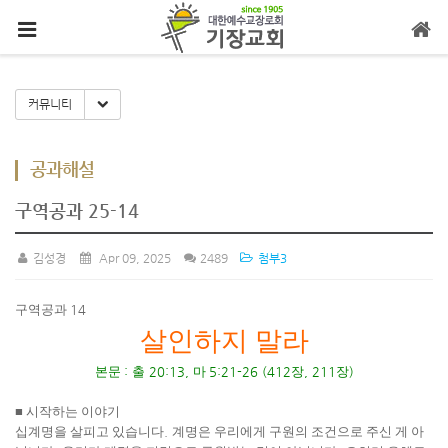
메뉴 건너뛰기
Toggle Dropdown
커뮤니티
공과해설
구역공과 25-14
김성경
Apr 09, 2025
2489
첨부3
구역공과
14
살인하지 말라
본문
:
출
20:13,
마
5:21-26 (412
장
, 211
장
)
■
시작하는 이야기
십계명을 살피고 있습니다
.
계명은 우리에게 구원의 조건으로 주신 게 아