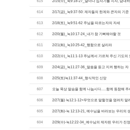
615
2/15(수)_눅9:18-27_날마다 십자가를 지자, 
614
2/17(금)_눅9:37-50: 제자들의 한계와 큰자의 기준
613
2/18(토)_눅9:51-62 주님을 따르는자의 자세
612
2/20(월)_눅10:17-24_내가 참 기뻐해야할 것
611
2/21(화)_눅10:25-42_행함으로 살리라
610
2/22(수)_눅11:1-13 주님께서 가르쳐 주신 기
609
2/24(금)_눅11:27-36_말씀을 듣고 지켜 행하는 자
608
2/25(토)눅11:37-44_형식적인 신앙
607
오늘 묵상 말슴을 함께 나눕시다......함께 동참해 
606
2/27(월) 눅12:1-12<무엇으로 말할것을 염려치 말
605
2/27(화)-눅 12:13-21, 예수님을 바라보는 우리
604
2/29(수)-눅12:22-34_예수님의 제자된 우리가 