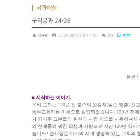
공과해설
구역공과 24-26
김규광
Jul 04, 2024
(13:11:12)
726
첨부1
본문
:
■
시작하는 이야기
.
우리 교회는
120
년 전 호주의 왕길지
(
넬슨 엥겔
)
선교
동부교회라는 이름으로 설립되었습니다
. 120
년 전에
가 되어준 그분들의 헌신과 사랑 기도를 사용하셔서 
의 선배들의 귀한 희생과 사랑으로 지난
120
년 역사
습니까
?
겔
47
장은 마지막 시대 생명력 있는 교회의