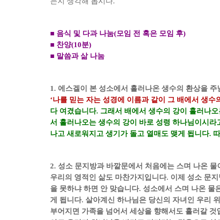
는지 생각해 봅시다
.
■
음식 및 다과 나눔
(
모임 전 혹은 모임 후
)
■
찬양
(10
분
)
■
말씀과 삶 나눔
1.
에스겔이 본 성소에서 흘러나온 생수의 환상을 주
‘
나를 믿는 자는 성경에 이름과 같이 그 배에서 생
다 여겼습니다
.
그래서 배에서 생수의 강이 흘러나오는
서 흘러나오는 생수의 강이 바로 성령 하나님이시라
나고 새로워지고 생기가 돌고 열매도 맺게 됩니다
.
따
2.
성소 문지방과 바깥문에서 처음에는 스며 나온 물이
우리의 영적인 삶도 마찬가지입니다
.
이제 성소 문지
을 못하냐 하면 안 맞습니다
.
성소에서 스며 나온 물
게 됩니다
.
살아계신 하나님은 당신의 자녀인 우리 위
부어지면 가족을 넘어서 세상을 향해서도 흘러갈 것