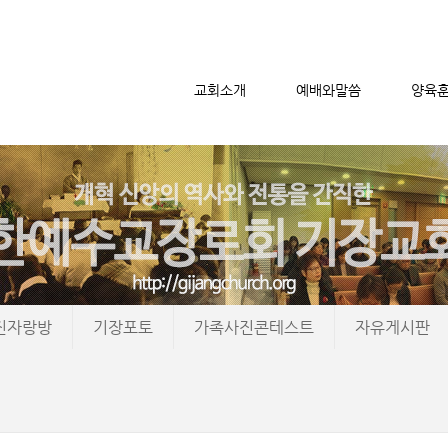
교회소개
예배와말씀
양육
메뉴 건너뛰기
진자랑방
기장포토
가족사진콘테스트
자유게시판