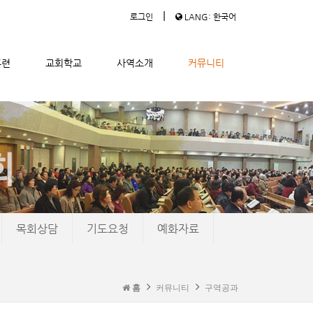
|
로그인
LANG: 한국어
훈련
교회학교
사역소개
커뮤니티
목회상담
기도요청
예화자료
홈
커뮤니티
구역공과