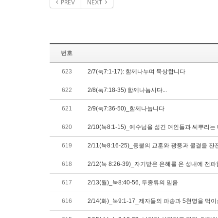
PREV
NEXT
번호
623
2/7(눅7:1-17): 함께나누며 묵상합니다
622
2/8(눅7:18-35) 함께나눕시다...
621
2/9(눅7:36-50)_함께나눕니다
620
2/10(눅8:1-15)_예수님을 섬긴 여인들과 씨뿌리는
619
2/11(눅8:16-25)_등불의 교훈와 광풍과 물결을 
618
2/12(눅 8:26-39)_자기받은 은혜를 온 성내에 전파
617
2/13(월)_눅8:40-56, 두종류의 믿음
616
2/14(화)_눅9:1-17_제자들의 파송과 5천명을 먹