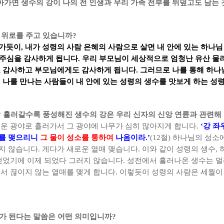
가면 생수의 강이 나의 전 인생과 우리 가족 전부를 뒤덮고도 남는 
 위로를 주고 있습니까
?
러가듯이
,
내가 성령의 사람 은혜의 사람으로 살면 내 안에 있는 하나님
 주심을 감사하게 됩니다
.
우리 부모님이 세상적으로 엄청난 유산 물
께도 감사하고 부모님에게도 감사하게 됩니다
.
그러므로 나를 통해 하나
 나를 만나는 사람들이 내 안에 있는 성령의 생수를 맛보게 하는 성
?
흘러갈수록 풍성해진 생수의 강은 우리 신자의 신앙 연륜과 관련해
려운 광야로 흘러가서 그 광야에 나무가 심히 많아지게 합니다
.
‘
강 좌
매를 맺으리니
그 물이 성소를 통하여
나옴이라
.’
(12
절
)
하나님의 성소에
이지 않습니다
.
게다가 새로운 열매 맺습니다
.
이와 같이 성령의 생수
,
 맺었기에 이제 되었다 그러지 않습니다
.
성전에서 흘러나온 생수는 멀
서 끊이지 않는 열매를 맺게 합니다
.
이렇듯이 성령의 사람은 세월이 
료가 된다는 말씀은 어떤 의미입니까
?