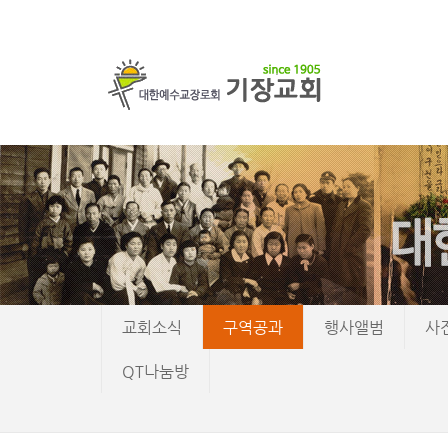
교회소식
구역공과
행사앨범
사
QT나눔방