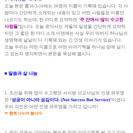
오늘 본문
롬
16:3-16
에는
26
명의 이름이 기록돼 있습니다
.
각 사
람마다 간단하게 소개되는 내용이 있고 어떤 사람들은 이름만
나오기도 하는데
,
한 마디로 요약하면
‘
주 안에서 많이 수고한
사람들
’
입니다
.
오늘 로마서는 저들의 일생을 간단하게 요약하
지만 그 짧은 한 마디 소개 이면에는 사실 우리 아버지 하나님의
생명책에 낱낱이 다 기록돼 있는 긴 인생 이야기가 있습니다
.
오늘 우리는 어떤 이름으로 어떤 이야기책을 하나님 앞에 남기
고 있는지 생각하면서 본문을 묵상해 봅시다
.
■
말씀과 삶 나눔
1.
조선을 위해 많이 수고했던 서서평 선교사님의 인생 좌우명
은
‘
성공이 아니라 섬김이다
. (Not Success But Service)’
이셨다
.
우리 각인은 어떤 인생 좌우명을 가지고 삽니까
?
☞
함께 나누어 봅시다
.
2.
우리 모두는 삶이라는 붓으로 인생 이야기책을 써 가고 있습