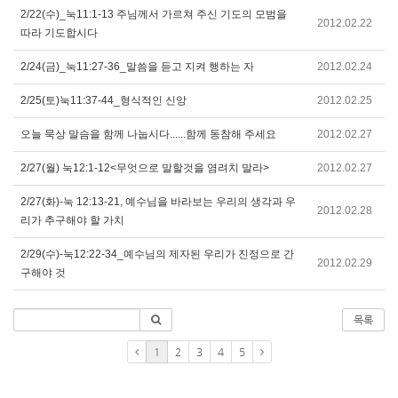
2/22(수)_눅11:1-13 주님께서 가르쳐 주신 기도의 모범을
2012.02.22
따라 기도합시다
2/24(금)_눅11:27-36_말씀을 듣고 지켜 행하는 자
2012.02.24
2/25(토)눅11:37-44_형식적인 신앙
2012.02.25
오늘 묵상 말슴을 함께 나눕시다......함께 동참해 주세요
2012.02.27
2/27(월) 눅12:1-12<무엇으로 말할것을 염려치 말라>
2012.02.27
2/27(화)-눅 12:13-21, 예수님을 바라보는 우리의 생각과 우
2012.02.28
리가 추구해야 할 가치
2/29(수)-눅12:22-34_예수님의 제자된 우리가 진정으로 간
2012.02.29
구해야 것
목록
1
2
3
4
5