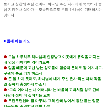
보시고 칭찬해 주실 것이다
.
하나님 주신 자리에게 묵묵하게 중
심 지키면서 살아가는 모습만으로도 우리 하나님이 기뻐하시는
것이다
.
■
함께 하는 기도
⚫
오늘 하루하루 하나님께 인정받고 이웃에게 유익을 끼치는
내 인생 이야기책 엮어가도록
⚫
믿음 때문에 고난 받는 성도들이 말씀과 은혜로 잘 이겨내고
,
구원의 통로 되게 하소서
⚫
큰 일 하지 못해도
,
하나님이 내게 주신 은사
/
직분 따라 작을
일 끝까지 충성하게 하소서
⚫
‘
그의 어머니는 내 어머니라
’
는 바울의 고백처럼 성도 간에
사랑과 정이 더 깊어지는 교회
⚫
두런두런센터 잘 마무리
,
교회 안과 밖에서 칭찬 듣는 일군
세우도록
,
주일학교 여름 사역