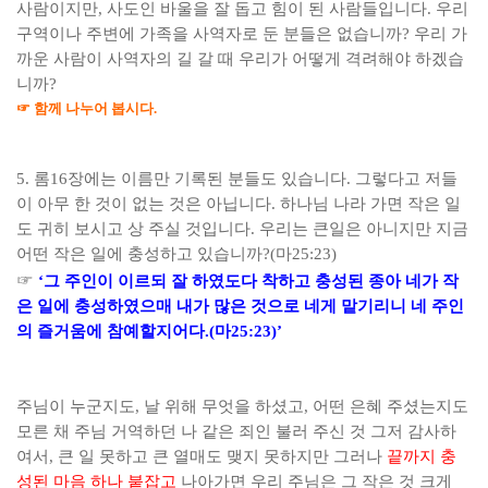
사람이지만
,
사도인 바울을 잘 돕고 힘이 된 사람들입니다
.
우리
구역이나 주변에 가족을 사역자로 둔 분들은 없습니까
?
우리 가
까운 사람이 사역자의 길 갈 때 우리가 어떻게 격려해야 하겠습
니까
?
☞
함께 나누어 봅시다
.
5.
롬
16
장에는 이름만 기록된 분들도 있습니다
.
그렇다고 저들
이 아무 한 것이 없는 것은 아닙니다
.
하나님 나라 가면 작은 일
도 귀히 보시고 상 주실 것입니다
.
우리는 큰일은 아니지만 지금
어떤 작은 일에 충성하고 있습니까
?(
마
25:23)
☞
‘
그 주인이 이르되 잘 하였도다 착하고 충성된 종아 네가 작
은 일에 충성하였으매 내가 많은 것으로 네게 맡기리니 네 주인
의 즐거움에 참예할지어다
.(
마
25:23)’
주님이 누군지도
,
날 위해 무엇을 하셨고
,
어떤 은혜 주셨는지도
모른 채 주님 거역하던 나 같은 죄인 불러 주신 것 그저 감사하
여서
,
큰 일 못하고 큰 열매도 맺지 못하지만 그러나
끝까지 충
성된 마음 하나 붙잡고
나아가면 우리 주님은 그 작은 것 크게