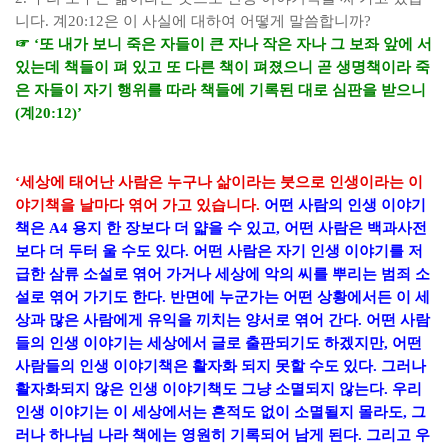
니다
.
계
20:12
은 이 사실에 대하여 어떻게 말씀합니까
?
☞
‘
또 내가 보니 죽은 자들이 큰 자나 작은 자나 그 보좌 앞에 서
있는데 책들이 펴 있고 또 다른 책이 펴졌으니 곧 생명책이라 죽
은 자들이 자기 행위를 따라 책들에 기록된 대로 심판을 받으니
(
계
20:12)’
‘
세상에 태어난 사람은 누구나 삶이라는 붓으로 인생이라는 이
야기책을 날마다 엮어 가고 있습니다
.
어떤 사람의 인생 이야기
책은
A4
용지 한 장보다 더 얇을 수 있고
,
어떤 사람은 백과사전
보다 더 두터 울 수도 있다
.
어떤 사람은 자기 인생 이야기를 저
급한
삼류 소설로 엮어 가거나 세상에 악의 씨를 뿌리는 범죄 소
설로 엮어 가기도 한다
.
반면에 누군가는 어떤 상황에서든 이 세
상과 많은 사람에게 유익을 끼치는 양서로 엮어 간다
.
어떤 사람
들의 인생 이야기는 세상에서 글로 출판되기도 하겠지만
,
어떤
사람들의 인생 이야기책은
활자화 되지 못할 수도 있다
.
그러나
활자화되지 않은 인생 이야기책도 그냥 소멸되지 않는
다
.
우리
인생 이야기는 이 세상에서는 흔적도 없이 소멸될지 몰라도
,
그
러나 하나님 나라 책에는 영원히 기록되어 남게 된다
.
그리고 우