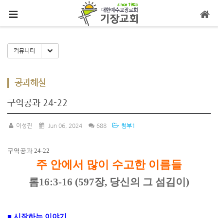
메뉴 건너뛰기
Toggle Dropdown
커뮤니티
공과해설
구역공과 24-22
이성진
Jun 06, 2024
688
첨부1
구역공과
24-22
주 안에서 많이 수고한 이름들
롬
16:3-16 (597
장
,
당신의 그 섬김이
)
■
시작하는 이야기
.