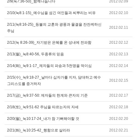
2/9(눅7:36-50)_함께나눕니다
2012.02.09
2/10(눅8:1-15)_예수님을 섬긴 여인들과 씨뿌리는 비유
2012.02.10
2/11(눅8:16-25)_등불의 교훈와 광풍과 물결을 잔잔케하신
2012.02.11
주님
2/12(눅 8:26-39)_자기받은 은혜를 온 성내에 전파함
2012.02.12
2/13(월)_눅8:40-56, 두종류의 믿음
2012.02.13
2/14(화)_눅9:1-17_제자들의 파송과 5천명을 먹이심
2012.02.14
2/15(수)_눅9:18-27_날마다 십자가를 지자, 담대하고 예수
2012.02.15
그리스도를 증거하자
2/17(금)_눅9:37-50: 제자들의 한계와 큰자의 기준
2012.02.17
2/18(토)_눅9:51-62 주님을 따르는자의 자세
2012.02.18
2/20(월)_눅10:17-24_내가 참 기뻐해야할 것
2012.02.20
2/21(화)_눅10:25-42_행함으로 살리라
2012.02.21