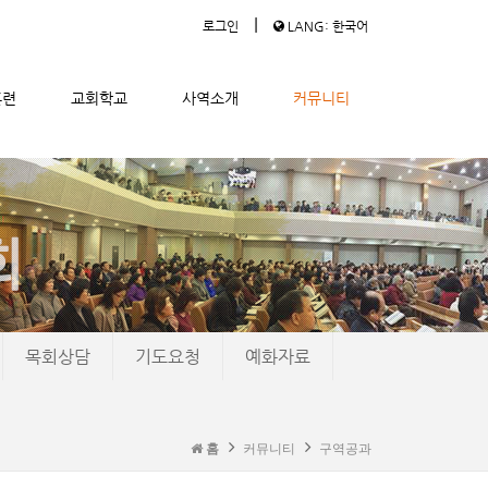
|
로그인
LANG: 한국어
훈련
교회학교
사역소개
커뮤니티
목회상담
기도요청
예화자료
홈
커뮤니티
구역공과