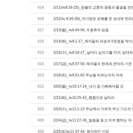
619
2/11(눅8:16-25)_등불의 교훈와 광풍과 물결을 
618
2/12(눅 8:26-39)_자기받은 은혜를 온 성내에 전파
617
2/13(월)_눅8:40-56, 두종류의 믿음
616
2/14(화)_눅9:1-17_제자들의 파송과 5천명을 먹
615
2/15(수)_눅9:18-27_날마다 십자가를 지자, 
614
2/17(금)_눅9:37-50: 제자들의 한계와 큰자의 기준
613
2/18(토)_눅9:51-62 주님을 따르는자의 자세
612
2/20(월)_눅10:17-24_내가 참 기뻐해야할 것
611
2/21(화)_눅10:25-42_행함으로 살리라
610
2/22(수)_눅11:1-13 주님께서 가르쳐 주신 기
609
2/24(금)_눅11:27-36_말씀을 듣고 지켜 행하는 자
608
2/25(토)눅11:37-44_형식적인 신앙