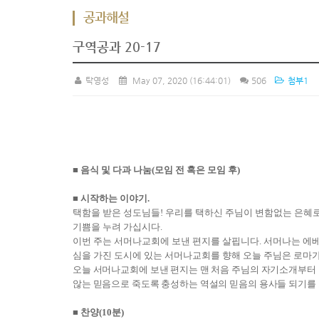
공과해설
구역공과 20-17
탁영성
May 07, 2020
(16:44:01)
506
첨부1
■
음식 및 다과 나눔
(
모임 전 혹은 모임 후
)
■
시작하는 이야기
.
택함을 받은 성도님들
!
우리를 택하신 주님이 변함없는 은혜
기쁨을 누려 가십시다
.
이번 주는 서머나교회에 보낸 편지를 살핍니다
.
서머나는 에
심을 가진 도시에 있는 서머나교회를 향해 오늘 주님은 로마
오늘 서머나교회에 보낸 편지는 맨 처음 주님의 자기소개부터
않는 믿음으로 죽도록 충성하는 역설의 믿음의 용사들 되기를
■
찬양
(10
분
)