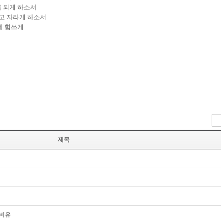
금 되게 하소서
고 자라게 하소서
에 힘쓰게
제목
 비유