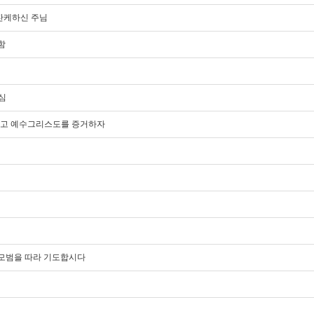
잔잔케하신 주님
함
이심
담대하고 예수그리스도를 증거하자
도의 모범을 따라 기도합시다