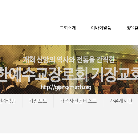
교회소개
예배와말씀
양육
메뉴 건너뛰기
진자랑방
기장포토
가족사진콘테스트
자유게시판