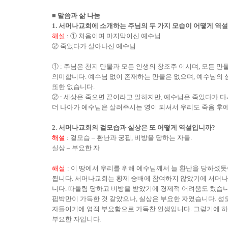
■
말씀과 삶 나눔
1.
서머나교회에 소개하는 주님의 두 가지 모습이 어떻게 역
해설
:
①
처음이며 마지막이신 예수님
②
죽었다가 살아나신 예수님
①
:
주님은 천지 만물과 모든 인생의 창조주 이시며
,
모든 만
의미합니다
.
예수님 없이 존재하는 만물은 없으며
,
예수님의 
또한 없습니다
.
②
:
세상은 죽으면 끝이라고 말하지만
,
예수님은 죽었다가 다
더 나아가 예수님은 살려주시는 영이 되셔서 우리도 죽음 후
2.
서머나교회의 겉모습과 실상은 또 어떻게 역설입니까
?
해설
:
겉모습
–
환난과 궁핍
,
비방을 당하는 자들
.
실상
–
부요한 자
해설
:
이 땅에서 우리를 위해 예수님께서 늘 환난을 당하셨
됩니다
.
서머나교회는 황제 숭배에 참여하지 않았기에 서머나
니다
.
따돌림 당하고 비방을 받았기에 경제적 어려움도 컸습
핍박만이 가득한 것 같았으나
,
실상은 부요한 자였습니다
.
성
자들이기에 영적 부요함으로 가득찬 인생입니다
.
그렇기에 
부요한 자입니다
.