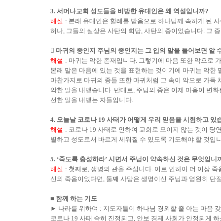
3.
서머나교회 성도들을 비방한 유대인은 왜 역설입니까
?
해설
:
본래 유대인은 할례를 받음으로 하나님께 속하게 된 
허나
,
그들의 실상은 사탄의 회당
,
사탄의 종이었습니다
.
그 

마귀의 종인지 주님의 종인지는 그 입의 말을 들어보면 알 
해설
:
마귀는 악한 존재입니다
.
그렇기에 마음 또한 악으로 
본래 말은 마음에 있는 것을 표현하는 것이기에 마귀는 악한 
마찬가지로 마귀의 종들 또한 마귀처럼 그 속이 악으로 가득
악한 말을 내뱉습니다
.
반대로
,
주님의 종은 이제 마음이 변
선한 말을 내뱉는 자들입니다
.
4.
오늘날 코로나
19
사태가 어떻게 우리 믿음을 시험하고 있
해설
:
코로나
19
사태로 인하여 교회로 모이지 않는 것이 당
별하고 성도로서 바르게 세워질 수 있도록 기도해야 할 것입
5. ‘
죽도록 충성하라
’
시면서 주님이 약속하신 것은 무엇입니
해설
:
첫째로
,
생명의 관을 주십니다
.
이로 인하여 더 이상 
신의 죽음이었다면
,
둘째 사망은 생명이신 주님과 영원히 단
■
함께 하는 기도
►
나라를 위하여
:
지도자들이 하나님 경외할 줄 아는 마음 
코로나
19
사태 속히 진정되고
,
안보 경제 사회가 안정되게 