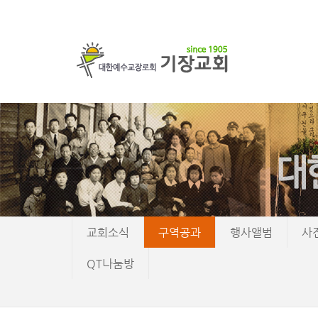
교회소식
구역공과
행사앨범
사
QT나눔방