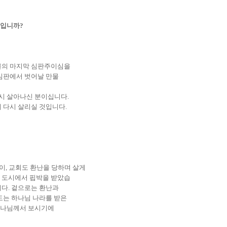
설입니까
?
물의 마지막 심판주이심을
심판에서 벗어날 만물
시 살아나신 분이십니다
.
에 다시 살리실 것입니다
.
듯이
,
교회도 환난을 당하며 살게
 도시에서 핍박을 받았습
니다
.
겉으로는 환난과
도는 하나님 나라를 받은
하나님께서 보시기에