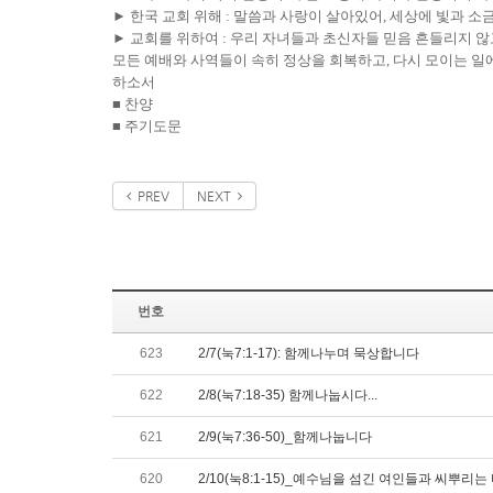
►
한국 교회 위해
:
말씀과 사랑이 살아있어
,
세상에 빛과 소
►
교회를 위하여
:
우리 자녀들과 초신자들 믿음 흔들리지 않
모든 예배와 사역들이 속히 정상을 회복하고
,
다시 모이는 일
하소서
■
찬양
■
주기도문
PREV
NEXT
번호
623
2/7(눅7:1-17): 함께나누며 묵상합니다
622
2/8(눅7:18-35) 함께나눕시다...
621
2/9(눅7:36-50)_함께나눕니다
620
2/10(눅8:1-15)_예수님을 섬긴 여인들과 씨뿌리는