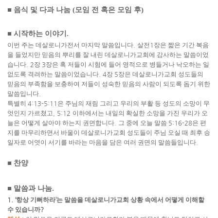
■
음식 및 다과 나눔
(
모임 전 혹은 모임 후
)
■
시작하는 이야기
.
이번 주는 데살로니가전서 마지막 말씀입니다
.
살전
1
장은 짧은 기간 복음
을 들었지만 믿음의 뿌리를 잘 내린 데살로니가교회에 감사하는 말씀이었
습니다
. 2
장
3
장은 혹 저들이 시험에 들어 영적으로 병들거나 낙오하는 일
없도록 격려하는 말씀이었습니다
. 4
장
5
장은 데살로니가교회 성도들의
믿음의 부족함을 보충하여 저들이 성숙한 믿음의 사람이 되도록 돕기 위한
말씀입니다
.
특별히
4:13-5:11
은 주님의 재림 그리고 우리의 부활 등 성도의 소망이 무
엇인지 가르쳤고
, 5:12
이하에서는 내일의 확실한 소망을 가진 우리가 오
늘은 어떻게 살아야 하는지 권면합니다
.
그 중에 오늘 말씀
5:16-28
은 편
지를 마무리하면서 바울이 데살로니가교회 성도들이 주님 오실 때 최후 승
일자로 어엿이 서기를 바라는 마음을 담은 여러 권면의 말씀들입니다
.
■
찬양
■
말씀과 나눔
.
1. ‘
항상 기뻐하라
’
는 말씀을 데살로니가교회 상황 속에서 어떻게 이해할
수 있습니까
?