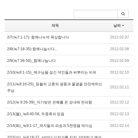
제목
날짜
2/7(눅7:1-17): 함께나누며 묵상합니다
2012.02.07
2/8(눅7:18-35) 함께나눕시다...
2012.02.08
2/9(눅7:36-50)_함께나눕니다
2012.02.09
2/10(눅8:1-15)_예수님을 섬긴 여인들과 씨뿌리는 비유
2012.02.10
2/11(눅8:16-25)_등불의 교훈와 광풍과 물결을 잔잔케하신
2012.02.11
주님
2/12(눅 8:26-39)_자기받은 은혜를 온 성내에 전파함
2012.02.12
2/13(월)_눅8:40-56, 두종류의 믿음
2012.02.13
2/14(화)_눅9:1-17_제자들의 파송과 5천명을 먹이심
2012.02.14
2/15(수)_눅9:18-27_날마다 십자가를 지자, 담대하고 예수