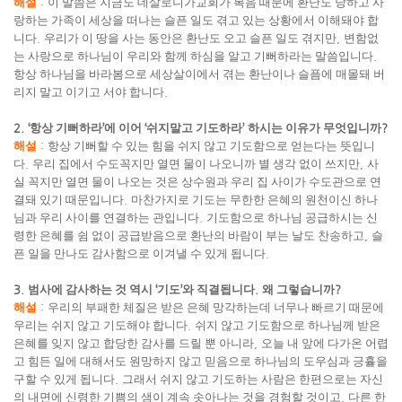
해설
:
이 말씀은 지금도 데살로니가교회가 복음 때문에 환난도 당하고 사
랑하는 가족이 세상을 떠나는 슬픈 일도 겪고 있는 상황에서 이해돼야 합
니다
.
우리가 이 땅을 사는 동안은 환난도 오고 슬픈 일도 겪지만
,
변함없
는 사랑으로 하나님이 우리와 함께 하심을 알고 기뻐하라는 말씀입니다
.
항상 하나님을 바라봄으로 세상살이에서 겪는 환난이나 슬픔에 매몰돼 버
리지 말고 이기고 서야 합니다
.
2. ‘
항상 기뻐하라
’
에 이어
‘
쉬지말고 기도하라
’
하시는 이유가 무엇입니까
?
해설
:
항상 기뻐할 수 있는 힘을 쉬지 않고 기도함으로 얻는다는 뜻입니
다
.
우리 집에서 수도꼭지만 열면 물이 나오니까 별 생각 없이 쓰지만
,
사
실 꼭지만 열면 물이 나오는 것은 상수원과 우리 집 사이가 수도관으로 연
결돼 있기 때문입니다
.
마찬가지로 기도는 무한한 은혜의 원천이신 하나
님과 우리 사이를 연결하는 관입니다
.
기도함으로 하나님 공급하시는 신
령한 은혜를 쉼 없이 공급받음으로 환난의 바람이 부는 날도 찬송하고
,
슬
픈 일을 만나도 감사함으로 이겨낼 수 있게 됩니다
.
3.
범사에 감사하는 것 역시
‘
기도
’
와 직결됩니다
.
왜 그렇습니까
?
해설
:
우리의 부패한 체질은 받은 은혜 망각하는데 너무나 빠르기 때문에
우리는 쉬지 않고 기도해야 합니다
.
쉬지 않고 기도함으로 하나님께 받은
은혜를 잊지 않고 합당한 감사를 드릴 뿐 아니라
,
오늘 내 앞에 다가온 어렵
고 힘든 일에 대해서도 원망하지 않고 믿음으로 하나님의 도우심과 긍휼을
구할 수 있게 됩니다
.
그래서 쉬지 않고 기도하는 사람은 한편으로는 자신
의 내면에 신령한 기쁨의 샘이 계속 솟아나는 것을 경험할 것이고
,
다른 한