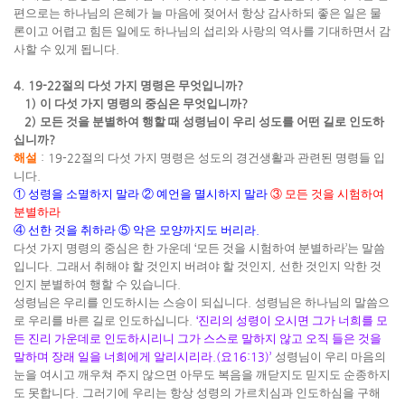
편으로는 하나님의 은혜가 늘 마음에 젖어서 항상 감사하되 좋은 일은 물
론이고 어렵고 힘든 일에도 하나님의 섭리와 사랑의 역사를 기대하면서 감
사할 수 있게 됩니다
.
4. 19-22
절의 다섯 가지 명령은 무엇입니까
?
1)
이 다섯 가지 명령의 중심은 무엇입니까
?
2)
모든 것을 분별하여 행할 때 성령님이 우리 성도를 어떤 길로 인도하
십니까
?
해설
:
19-22
절의 다섯 가지 명령은 성도의 경건생활과 관련된 명령들 입
니다
.
①
성령을 소멸하지 말라
②
예언을 멸시하지 말라
③
모든 것을 시험하여
분별하라
④
선한 것을 취하라
⑤
악은 모양까지도 버리라
.
다섯 가지 명령의 중심은 한 가운데
‘
모든 것을 시험하여 분별하라
’
는 말씀
입니다
.
그래서 취해야 할 것인지 버려야 할 것인지
,
선한 것인지 악한 것
인지 분별하여 행할 수 있습니다
.
성령님은 우리를 인도하시는 스승이 되십니다
.
성령님은 하나님의 말씀으
로 우리를 바른 길로 인도하십니다
.
‘
진리의 성령이 오시면 그가 너희를 모
든 진리 가운데로 인도하시리니 그가 스스로 말하지 않고 오직 들은 것을
말하며 장래 일을 너희에게 알리시리라
.(
요
16:13)’
성령님이 우리 마음의
눈을 여시고 깨우쳐 주지 않으면 아무도 복음을 깨닫지도 믿지도 순종하지
도 못합니다
.
그러기에 우리는 항상 성령의 가르치심과 인도하심을 구해