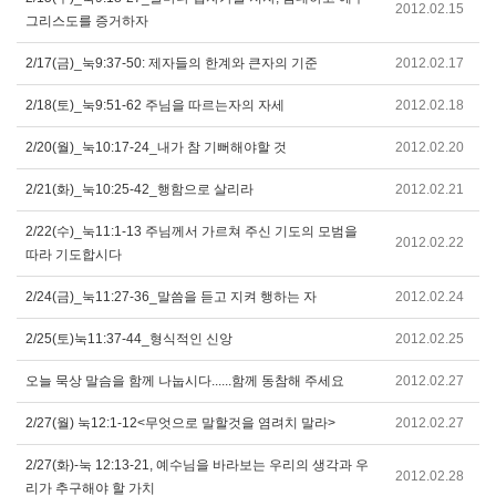
2012.02.15
그리스도를 증거하자
2/17(금)_눅9:37-50: 제자들의 한계와 큰자의 기준
2012.02.17
2/18(토)_눅9:51-62 주님을 따르는자의 자세
2012.02.18
2/20(월)_눅10:17-24_내가 참 기뻐해야할 것
2012.02.20
2/21(화)_눅10:25-42_행함으로 살리라
2012.02.21
2/22(수)_눅11:1-13 주님께서 가르쳐 주신 기도의 모범을
2012.02.22
따라 기도합시다
2/24(금)_눅11:27-36_말씀을 듣고 지켜 행하는 자
2012.02.24
2/25(토)눅11:37-44_형식적인 신앙
2012.02.25
오늘 묵상 말슴을 함께 나눕시다......함께 동참해 주세요
2012.02.27
2/27(월) 눅12:1-12<무엇으로 말할것을 염려치 말라>
2012.02.27
2/27(화)-눅 12:13-21, 예수님을 바라보는 우리의 생각과 우
2012.02.28
리가 추구해야 할 가치