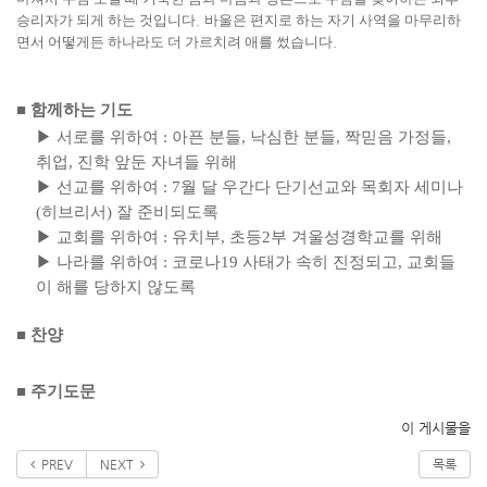
승리자가 되게 하는 것입니다
.
바울은 편지로 하는 자기 사역을 마무리하
면서 어떻게든 하나라도 더 가르치려 애를 썼습니다
.
■
함께하는 기도
▶
서로를 위하여
:
아픈 분들
,
낙심한 분들
,
짝믿음 가정들
,
취업
,
진학 앞둔 자녀들 위해
▶
선교를 위하여
: 7
월 달 우간다 단기선교와 목회자 세미나
(
히브리서
)
잘 준비되도록
▶
교회를 위하여
:
유치부
,
초등
2
부 겨울성경학교를 위해
▶
나라를 위하여
:
코로나
19
사태가 속히 진정되고
,
교회들
이 해를 당하지 않도록
■
찬양
■
주기도문
이 게시물을
PREV
NEXT
목록