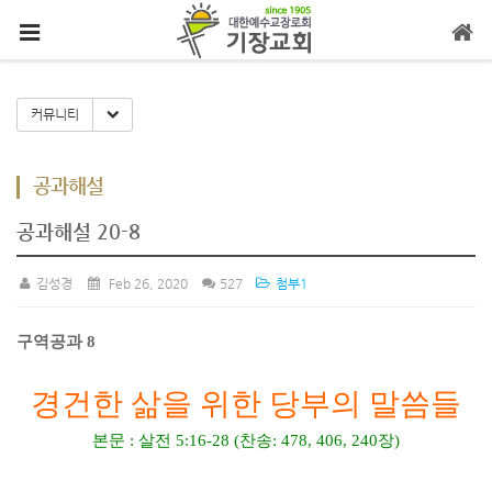
메뉴 건너뛰기
Toggle Dropdown
커뮤니티
공과해설
공과해설 20-8
김성경
Feb 26, 2020
527
첨부1
구역공과
8
경건한 삶을 위한 당부의 말씀들
본문
:
살전
5:16-28 (
찬송
: 478, 406, 240
장
)