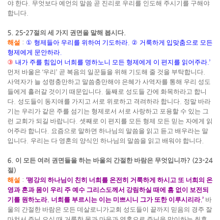
야 한다
.
무엇보다 예언의 말씀 곧 진리로 우리를 인도해 주시기를 구해야
합니다
.
5. 25-27
절의 세 가지 권면을 말해 봅시다
.
해설
:
①
형제들아 우리를 위하여 기도하라
.
②
거룩하게 입맞춤으로 모든
형제에게 문안하라
.
③
내가 주를 힘입어 너희를 명하노니 모든 형제에게 이 편지를 읽어주라
.’
먼저 바울은
‘
우리
’
곧 복음의 일꾼들을 위해 기도해 줄 것을 부탁합니다
.
사역자가 늘 성령충만하고 말씀충만해야 은혜가 사역자를 통해 우리 성도
들에게 흘러갈 것이기 때문입니다
.
둘째로 성도들 간에 화목하라고 합니
다
.
성도들이 동지애를 가지고 서로 위로하고 격려하라 합니다
.
정말 바라
기는 우리가 같은 주를 섬기는 형제로서 서로 사랑하고 포용할 수 있는 그
런 교회가 되길 바랍니다
.
셋째로 이 편지를 모든 형제 모든 믿는 자에게 읽
어주라 합니다
.
요즘으로 말하면 하나님의 말씀을 읽고 듣고 배우라는 말
입니다
.
우리는 다 영혼의 양식인 하나님의 말씀을 읽고 배워야 합니다
.
6.
이 모든 여러 권면들을 하는 바울의 간절한 바람은 무엇입니까
? (23-24
절
)
해설
:
‘
평강의 하나님이 친히 너희를 온전히 거룩하게 하시고 또 너희의 온
영과 혼과 몸이 우리 주 예수 그리스도께서 강림하실 때에 흠 없이 보전되
기를 원하노라
.
너희를 부르시는 이는 미쁘시니 그가 또한 이루시리라
.’
바
울의 간절한 바람은 모든 데살로니가교회 성도들이 끝까지 믿음의 경주 잘
마쳐서 주님 오실 때 거룩한 몸과 마음과 영혼으로 주님을 맞이하는 최후