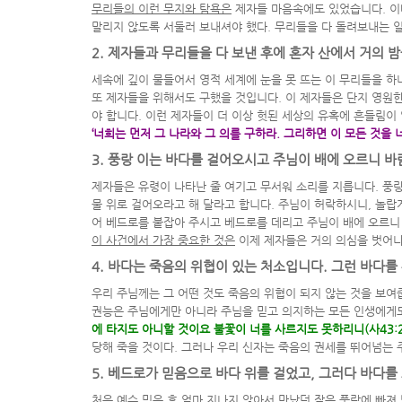
무리들의 이런 무지와 탐욕은
제자들 마음속에도 있었습니다
.
이
말리지 않도록 서둘러 보내셔야 했다
.
무리들을 다 돌려보내는 
2.
제자들과 무리들을 다 보낸 후에 혼자 산에서 거의 
세속에 깊이 물들어서 영적 세계에 눈을 못 뜨는 이 무리들을 
또 제자들을 위해서도 구했을 것입니다
.
이 제자들은 단지 영원한
야 합니다
.
이런 제자들이 더 이상 헛된 세상의 유혹에 흔들림이
‘
너희는 먼저 그 나라와 그 의를 구하라
.
그리하면 이 모든 것을
3.
풍랑 이는 바다를 걸어오시고 주님이 배에 오르니 
제자들은 유령이 나타난 줄 여기고 무서워 소리를 지릅니다
.
풍랑
물 위로 걸어오라고 해 달라고 합니다
.
주님이 허락하시니
,
놀랍
어 베드로를 붙잡아 주시고 베드로를 데리고 주님이 배에 오르니
이 사건에서 가장 중요한 것은
이제 제자들은 거의 의심을 벗어
4.
바다는 죽음의 위협이 있는 처소입니다
.
그런 바다를
우리 주님께는 그 어떤 것도 죽음의 위협이 되지 않는 것을 보
권능은 주님에게만 아니라 주님을 믿고 의지하는 모든 인생에게
에 타지도 아니할 것이요 불꽃이 너를 사르지도 못하리니
(
사
43:2
당해 죽을 것이다
.
그러나 우리 신자는 죽음의 권세를 뛰어넘는 
5.
베드로가 믿음으로 바다 위를 걸었고
,
그러다 바다를 
처음 예수 믿은 후 얼마 지나지 않아서 만났던 작은 풍랑에 빠져