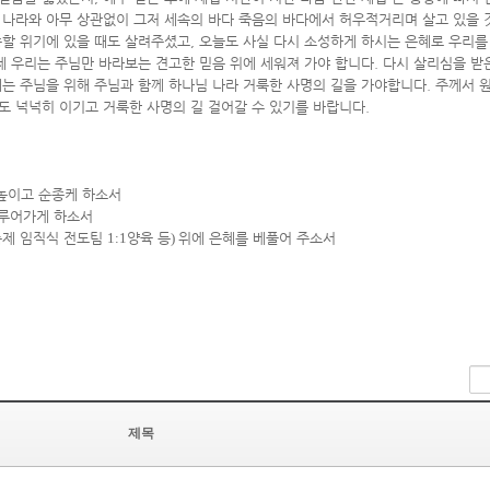
 나라와 아무 상관없이 그저 세속의 바다 죽음의 바다에서 허우적거리며 살고 있을
족할 위기에 있을 때도 살려주셨고
,
오늘도 사실 다시 소성하게 하시는 은혜로 우리
제 우리는 주님만 바라보는 견고한 믿음 위에 세워져 가야 합니다
.
다시 살리심을 받
는 주님을 위해 주님과 함께 하나님 나라 거룩한 사명의 길을 가야합니다
.
주께서 
도 넉넉히 이기고 거룩한 사명의 길 걸어갈 수 있기를 바랍니다
.
높이고 순종케 하소서
이루어가게 하소서
축제 임직식 전도팀
1:1
양육 등
)
위에 은혜를 베풀어 주소서
제목