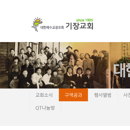
교회소식
구역공과
행사앨범
사
QT나눔방