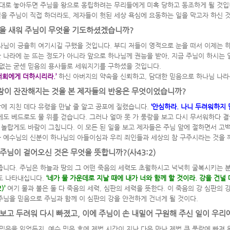
대로 놓아두면 주님을 왕으로 옹립하려는 무리들에게 미혹 당하고 동조하게 될 것
일을 주님이 직접 하더라도
,
제자들이 헛된 세상 욕심에 요동하는 일을 막고자 하신 
밤을 새워 주님이 무엇을 기도하셨겠습니까
?
하나님이 긍휼히 여기시길 구했을 것입니다
.
부디 저들이 영적으로 눈을 떠서 이제는 
 나라에 눈 뜨는 정도가 아니라 앞으로 하나님께 권능을 받아
,
지금 주님이 하시는 
 없는 굳센 믿음의 용사들로 세워지기를 구하셨을 것입니다
.
 너희에게 더하시리라
.’
하신 아버지의 약속을 신뢰하고
,
담대한 믿음으로 하나님 나라
바람이 잔잔해지는 것을 본 제자들의 반응은 무엇이었습니까
?
에 지친 데다 유령을 만날 줄 알고 공포에 질렸습니다
.
‘
안심하라
.
나니 두려워하지 
게도 베드로도 물 위를 걷습니다
.
그러나 얼마 못 가 풍랑을 보고 다시 무서워하다 
 놀랍게도 바람이 그칩니다
.
이 모든 된 일을 보고 제자들은 주님 앞에 절하면서 고
나 예수님의 신분이 하나님의 아들이심과 우리 죄인들과 세상의 참 구주시라는 것을
 주님이 걸어오신 것은 무엇을 뜻합니까
?(
사
43:2)
여줍니다
.
주님은 하늘과 땅의 그 어떤 죽음의 세력도 초월하시고 넉넉히 굴복시키는 
도 나타내십니다
.
‘
네가 물 가운데로 지날 때에 내가 너와 함께 할 것이라
.
강을 건널 
)’
여기 물과 불은 둘 다 죽음의 세력
,
심판의 세력을 뜻한다
.
이 죽음의 강 심판의 
주님을 믿음으로 주님과 함께 이 심판의 강을 안전하게 건너게 될 것이다
.
보고 두려워 다시 빠졌고
,
이에 주님이 손 내밀어 구원해 주신 일이 우
 믿음을 잃었든지
,
예수 믿은 후에 제법 시간이 지난 다음 만난 제법 큰 풍랑에 빠져