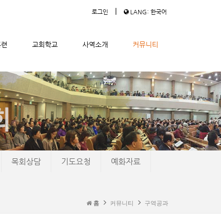
|
로그인
LANG: 한국어
훈련
교회학교
사역소개
커뮤니티
목회상담
기도요청
예화자료
홈
커뮤니티
구역공과