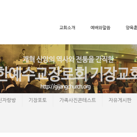
교회소개
예배와말씀
양육
메뉴 건너뛰기
진자랑방
기장포토
가족사진콘테스트
자유게시판