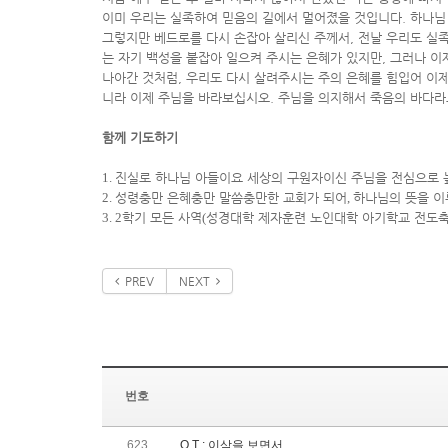
이미 우리는 실족하여 믿음의 길에서 멀어졌을 것입니다
.
하나님
그렇지만 베드로를 다시 손잡아 살리신 주께서
,
전날 우리도 실
는 자기 백성을 붙잡아 일으켜 주시는 은혜가 있지만
,
그러나 이
나아간 것처럼
,
우리도 다시 살려주시는 주의 은혜를 힘입어 이제
니라 이제 주님을 바라보십시오
.
주님을 의지해서 죽음의 바다라
함께 기도하기
1.
진실로 하나님 아들이요 세상의 구원자이신 주님을 전심으로 
2.
성령충만 은혜충만 말씀충만한 교회가 되어
,
하나님의 뜻을 
3. 2
학기 모든 사역
(
성경대학 제자훈련 노인대학 아기학교 전도
PREV
NEXT
번호
623
Q,T ; 이삭을 보면서