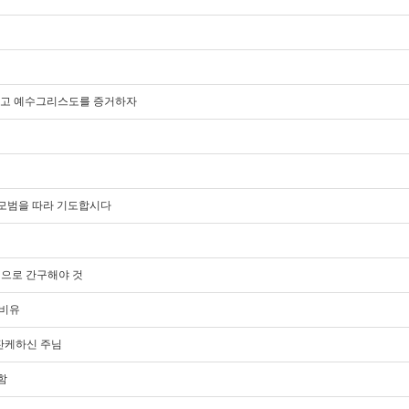
담대하고 예수그리스도를 증거하자
도의 모범을 따라 기도합시다
진정으로 간구해야 것
 비유
잔잔케하신 주님
함