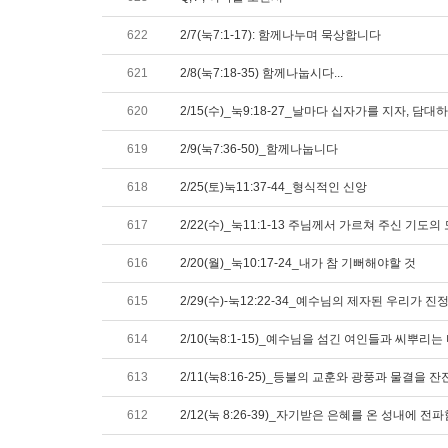
622
2/7(눅7:1-17): 함께나누며 묵상합니다
621
2/8(눅7:18-35) 함께나눕시다...
620
2/15(수)_눅9:18-27_날마다 십자가를 지자, 
619
2/9(눅7:36-50)_함께나눕니다
618
2/25(토)눅11:37-44_형식적인 신앙
617
2/22(수)_눅11:1-13 주님께서 가르쳐 주신 기
616
2/20(월)_눅10:17-24_내가 참 기뻐해야할 것
615
2/29(수)-눅12:22-34_예수님의 제자된 우리가 
614
2/10(눅8:1-15)_예수님을 섬긴 여인들과 씨뿌리는
613
2/11(눅8:16-25)_등불의 교훈와 광풍과 물결을 
612
2/12(눅 8:26-39)_자기받은 은혜를 온 성내에 전파