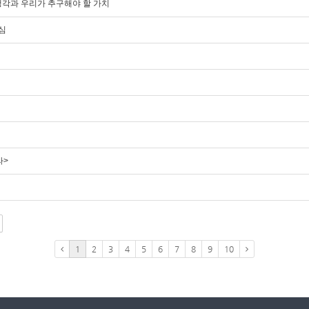
의 생각과 우리가 추구해야 할 가치
이심
라>
1
2
3
4
5
6
7
8
9
10