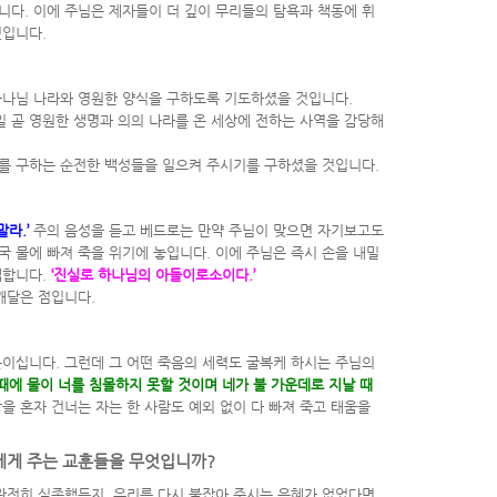
입니다
.
이에 주님은 제자들이 더 깊이 무리들의 탐욕과 책동에 휘
것입니다
.
하나님 나라와 영원한 양식을 구하도록 기도하셨을 것입니다
.
일 곧 영원한 생명과 의의 나라를 온 세상에 전하는 사역을 감당해
를 구하는 순전한 백성들을 일으켜 주시기를 구하셨을 것입니다
.
말라
.’
주의 음성을 듣고 베드로는 만약 주님이 맞으면 자기보고도
결국 물에 빠져 죽을 위기에 놓입니다
.
이에 주님은 즉시 손을 내밀
백합니다
.
‘
진실로 하나님의 아들이로소이다
.’
 깨달은 점입니다
.
분이십니다
.
그런데 그 어떤 죽음의 세력도 굴복케 하시는 주님의
때에 물이 너를 침몰하지 못할 것이며 네가 불 가운데로 지날 때
강을 혼자 건너는 자는 한 사람도 예외 없이 다 빠져 죽고 태움을
리에게 주는 교훈들을 무엇입니까
?
 완전히 실족했든지
,
우리를 다시 붙잡아 주시는 은혜가 없었다면