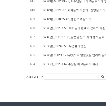
611
2/27(화)-눅 12:13-21, 예수님을 바라보는 우리
610
2/14(화)_눅9:1-17_제자들의 파송과 5천명을 먹
609
2/21(화)_눅10:25-42_행함으로 살리라
608
2/17(금)_눅9:37-50: 제자들의 한계와 큰자의 기준
607
2/24(금)_눅11:27-36_말씀을 듣고 지켜 행하는 자
606
2/13(월)_눅8:40-56, 두종류의 믿음
605
2/27(월) 눅12:1-12<무엇으로 말할것을 염려치 말
604
2/18(토)_눅9:51-62 주님을 따르는자의 자세