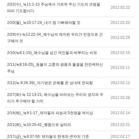
2/22(수)_눅11:1-13 주님께서 가르쳐 주신 기도의 모범을
2012.02.22
따라 기도합시다
2/20(월)_눅10:17-24_내가 참 기뻐해야할 것
2012.02.20
2/29(수)-눅12:22-34_예수님의 제자된 우리가 진정으로 간
2012.02.29
구해야 것
2/10(눅8:1-15)_예수님을 섬긴 여인들과 씨뿌리는 비유
2012.02.10
2/11(눅8:16-25)_등불의 교훈와 광풍과 물결을 잔잔케하신
2012.02.11
주님
2/12(눅 8:26-39)_자기받은 은혜를 온 성내에 전파함
2012.02.12
2/27(화)-눅 12:13-21, 예수님을 바라보는 우리의 생각과 우
2012.02.28
리가 추구해야 할 가치
2/14(화)_눅9:1-17_제자들의 파송과 5천명을 먹이심
2012.02.14
2/21(화)_눅10:25-42_행함으로 살리라
2012.02.21
2/17(금)_눅9:37-50: 제자들의 한계와 큰자의 기준
2012.02.17