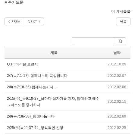
■
주기도문
이 게시물을
PREV
NEXT
목록
제목
날짜
Q,T ; 이삭을 보면서
2012.10.29
2/7(눅7:1-17): 함께나누며 묵상합니다
2012.02.07
2/8(눅7:18-35) 함께나눕시다...
2012.02.08
2/15(수)_눅9:18-27_날마다 십자가를 지자, 담대하고 예수
2012.02.15
그리스도를 증거하자
2/9(눅7:36-50)_함께나눕니다
2012.02.09
2/25(토)눅11:37-44_형식적인 신앙
2012.02.25