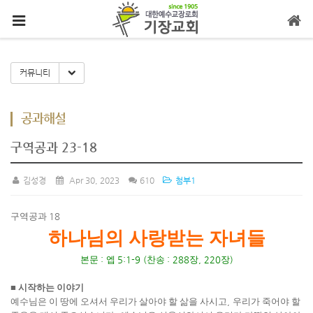
메뉴 건너뛰기
Toggle Dropdown
커뮤니티
공과해설
구역공과 23-18
김성경
Apr 30, 2023
610
첨부1
구역공과
18
하나님의 사랑받는 자녀들
본문
:
엡
5:1-9 (
찬송
: 288
장
, 220
장
)
■
시작하는 이야기
예수님은 이 땅에 오셔서 우리가 살아야 할 삶을 사시고
,
우리가 죽어야 할