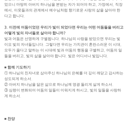
었으니 마땅히 아버지 하나님을 본받는 자가 되어야 하고
,
가정에서
,
직장
에서
,
이웃들과의 관계에서 예수님처럼 향기로운 사랑의 삶을 살아야 한
다고 합니다
.
3.
이전에 어둠이었던 우리가 빛이 되었다면 우리는 어떤 어둠들을 버리고
어떻게 빛의 자녀들로 살아야 합니까
?
빛과 어둠은 선명하게 구별됩니다
.
하나님의 사랑을 받았으면 우리는 빛
이요 빛의 자녀들입니다
.
그렇다면 우리는 가치관이 혼란스러운 이 시대
,
모두가 옳다고 말하는 이 시대에 빛과 어둠의 행동을 구별하고
,
어둠의 일
들을 버리고
,
빛의 삶을 살아야 합니다
.
빛은 어디서나 빛입니다
.
■
함께 기도하기
①
하나님의 친자녀로 삼아주신 하나님의 은혜를 더 깊이 깨닫고 감사하는
성도되게 하소서
.
②
아버지 하나님을 닮은 삶으로 하나님께 영광 돌리게 살게 하소서
.
③
심령이 변화되어 어둠의 일들이 미워지게 하시고
,
빛의 일들을 사랑하
게 하소서
.
■
찬양