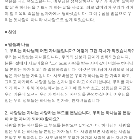
죽음을 대신 죽으셨습니다
.
예수님은 성육신하셔서 우리가 마땅히 살아야
할 삶 즉 하나님을 기쁘시게 하는 삶을 사셨고
,
죄로 말미암아 우리가 겪어
야 할 지옥의 죽음을 십자가에서 당하셨습니다
.
그 예수님을 믿음으로 우
리는 옛사람이 아니라 새사람으로 살게 되었습니다
.
■
찬양
■
말씀과 나눔
1.
우리는 하나님께 어떤 자녀들입니까
?
어떻게 그런 자녀가 되었습니까
?
우리는 사랑받는 자녀들입니다
.
우리의 신분과 관계가 변화되었습니다
.
본문
1
절에서 사도바울은
“
그러므로 사랑을 받는 자녀 같이 너희는 하나님
을 본받는 자가 되고
”
라 말씀하였습니다
.
이것은 하나님이 사랑으로 직접
낳은 자녀들을 가리킵니다
.
사도바울은 우리가 하나님과 한 가족이라고
,
그리고 아가페의 사랑을 받는 친자녀들이라고 이야기합니다
.
우리를 자녀
되게 하시기 위해 예수님께서는 십자가에 못 박히셨고
,
성령님은 지금도
우리 가운데 오셔서 우리가 하나님의 자녀임을 증언하십니다
.
예수님을
믿는 우리 성도들은 하나님의 친가족
,
친자녀들입니다
.
2.
사랑받는 자녀는 사랑하는 부모를 본받습니다
.
우리는 하나님을 본받
아 어떤 자녀가 되어야 할까요
?
사랑을 받는 자녀들은 그 부모를 본받으며 닮아갑니다
.
하나님의 사랑을
받은 우리는 하나님을 본받는 자가 됩니다
.
사랑받으면 사랑하는 사람을
본받고 또 닮아갑니다
.
사도 바울은 우리가 아가페 사랑을 받는 자녀가 되