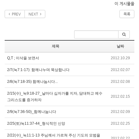
이 게시물을
PREV
NEXT
목록
제목
날짜
Q,T ; 이삭을 보면서
2012.10.29
2/7(눅7:1-17): 함께나누며 묵상합니다
2012.02.07
2/8(눅7:18-35) 함께나눕시다...
2012.02.08
2/15(수)_눅9:18-27_날마다 십자가를 지자, 담대하고 예수
2012.02.15
그리스도를 증거하자
2/9(눅7:36-50)_함께나눕니다
2012.02.09
2/25(토)눅11:37-44_형식적인 신앙
2012.02.25
2/22(수)_눅11:1-13 주님께서 가르쳐 주신 기도의 모범을
2012.02.22