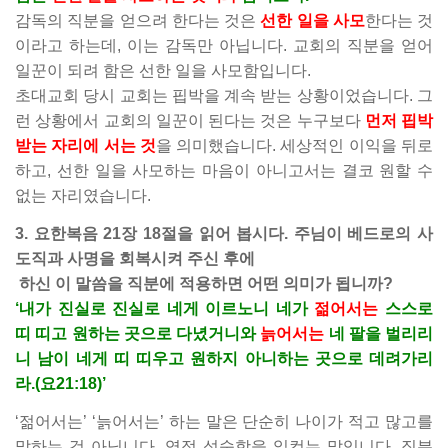
감독의 직분을 얻으려 한다는 것은
선한 일을 사모
한다는 것
이라고 하는데, 이는 감독만 아닙니다. 교회의 직분을 얻어
일꾼이 되려 함은 선한 일을 사모함입니다.
초대교회 당시 교회는 핍박을 계속 받는 상황이었습니다. 그
런 상황에서 교회의 일꾼이 된다는 것은 누구보다
먼저 핍박
받는 자리에 서는 것
을 의미했습니다. 세상적인 이익을 뒤로
하고, 선한 일을 사모하는 마음이 아니고서는 결코 원할 수
없는 자리였습니다.
3. 요한복음 21장 18절을 읽어 봅시다. 주님이 베드로의 사
도직과 사명을 회복시켜 주신 후에
하신 이 말씀을 직분에 적용하면 어떤 의미가 됩니까?
‘내가 진실로 진실로 네게 이르노니 네가
젊어서는
스스로
띠 띠고 원하는 곳으로 다녔거니와
늙어서는
네 팔을 벌리리
니 남이 네게 띠 띠우고 원하지 아니하는 곳으로 데려가리
라.(요21:18)’
‘젊어서는’ ‘늙어서는’ 하는 말은 단순히 나이가 적고 많고를
말하는 것 아닙니다. 영적 성숙함을 일컫는 말입니다. 직분