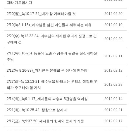
따라 기도합시다
2/20(월)_눅10:17-24_내가 참 기뻐해야할 것
2012.02.20
2/10(눅8:1-15)_예수님을 섬긴 여인들과 씨뿌리는 비유
2012.02.10
2/29(수)-눅12:22-34_예수님의 제자된 우리가 진정으로 간
2012.02.29
구해야 것
2/11(눅8:16-25)_등불의 교훈와 광풍과 물결을 잔잔케하신
2012.02.11
주님
2/12(눅 8:26-39)_자기받은 은혜를 온 성내에 전파함
2012.02.12
2/27(화)-눅 12:13-21, 예수님을 바라보는 우리의 생각과 우
2012.02.28
리가 추구해야 할 가치
2/14(화)_눅9:1-17_제자들의 파송과 5천명을 먹이심
2012.02.14
2/21(화)_눅10:25-42_행함으로 살리라
2012.02.21
2/17(금)_눅9:37-50: 제자들의 한계와 큰자의 기준
2012.02.17