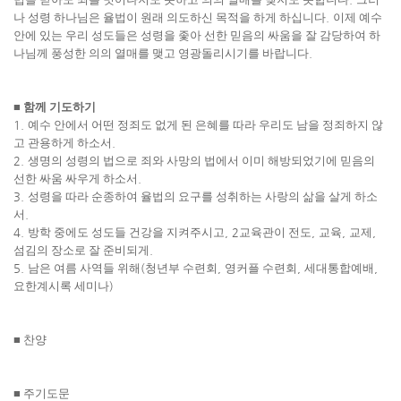
나 성령 하나님은 율법이 원래 의도하신 목적을 하게 하십니다
.
이제 예수
안에 있는 우리 성도들은 성령을 좇아 선한 믿음의 싸움을 잘 감당하여 하
나님께 풍성한 의의 열매를 맺고 영광돌리시기를 바랍니다
.
■
함께 기도하기
1.
예수 안에서 어떤 정죄도 없게 된 은혜를 따라 우리도 남을 정죄하지 않
고 관용하게 하소서
.
2.
생명의 성령의 법으로 죄와 사망의 법에서 이미 해방되었기에 믿음의
선한 싸움 싸우게 하소서
.
3.
성령을 따라 순종하여 율법의 요구를 성취하는 사랑의 삶을 살게 하소
서
.
4.
방학 중에도 성도들 건강을 지켜주시고
, 2
교육관이 전도
,
교육
,
교제
,
섬김의 장소로 잘 준비되게
.
5.
남은 여름 사역들 위해
(
청년부 수련회
,
영커플 수련회
,
세대통합예배
,
요한계시록 세미나
)
■
찬양
■
주기도문