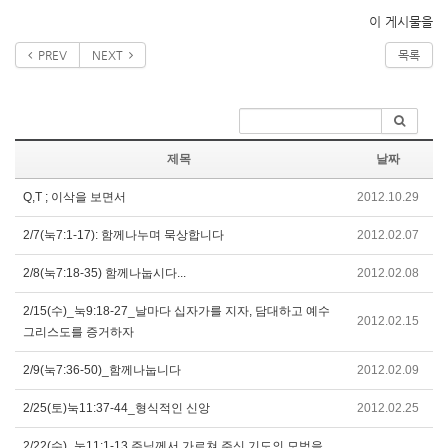
이 게시물을
PREV
NEXT
목록
제목
날짜
Q,T ; 이삭을 보면서
2012.10.29
2/7(눅7:1-17): 함께나누며 묵상합니다
2012.02.07
2/8(눅7:18-35) 함께나눕시다...
2012.02.08
2/15(수)_눅9:18-27_날마다 십자가를 지자, 담대하고 예수
2012.02.15
그리스도를 증거하자
2/9(눅7:36-50)_함께나눕니다
2012.02.09
2/25(토)눅11:37-44_형식적인 신앙
2012.02.25
2/22(수)_눅11:1-13 주님께서 가르쳐 주신 기도의 모범을