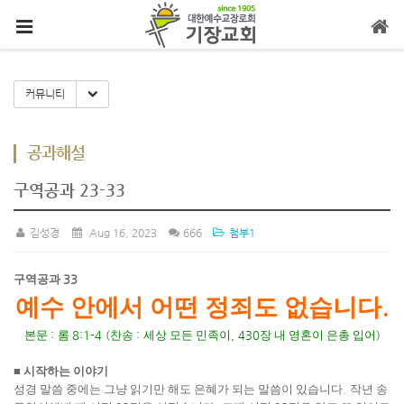
메뉴 건너뛰기
Toggle Dropdown
커뮤니티
공과해설
구역공과 23-33
김성경
Aug 16, 2023
666
첨부1
구역공과
33
.
예수 안에서 어떤 정죄도 없습니다
본문
:
롬
8:1-4 (
찬송
:
세상 모든 민족이
, 430
장 내 영혼이 은총 입어
)
■
시작하는 이야기
성경 말씀 중에는 그냥 읽기만 해도 은혜가 되는 말씀이 있습니다
.
작년 송