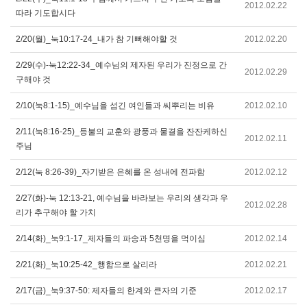
2012.02.22
따라 기도합시다
2/20(월)_눅10:17-24_내가 참 기뻐해야할 것
2012.02.20
2/29(수)-눅12:22-34_예수님의 제자된 우리가 진정으로 간
2012.02.29
구해야 것
2/10(눅8:1-15)_예수님을 섬긴 여인들과 씨뿌리는 비유
2012.02.10
2/11(눅8:16-25)_등불의 교훈와 광풍과 물결을 잔잔케하신
2012.02.11
주님
2/12(눅 8:26-39)_자기받은 은혜를 온 성내에 전파함
2012.02.12
2/27(화)-눅 12:13-21, 예수님을 바라보는 우리의 생각과 우
2012.02.28
리가 추구해야 할 가치
2/14(화)_눅9:1-17_제자들의 파송과 5천명을 먹이심
2012.02.14
2/21(화)_눅10:25-42_행함으로 살리라
2012.02.21
2/17(금)_눅9:37-50: 제자들의 한계와 큰자의 기준
2012.02.17