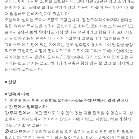
구영신예배 때 시편
23
편을 살폈습니다
.
그때 시편
23
편은 읽고 또 읽어도
은혜가 되고
,
노래로 불러도 은혜가 되고
,
마음이 아플 때 묵상하거나 기쁠
때 암송해도 은혜가 된다고 했습니다
.
오늘부터 살피는 로마서
8
장도 그렇습니다
.
경건주의의 아버지라 불리는
필립 슈페너 목사님은 성경이 금반지라고 한다면 로마서는 보석 부분이고
,
로마서
8
장은 보석 중에서도 가장 빛나는 부분이라고 했습니다
.
로마서
8
장 전체가 감동의 연속인데 시작인
1
절부터 그렇습니다
. ‘
그러므로 이제
그리스도 예수 안에 있는 자에게는 결코 정죄함이 없나니
.’
이 말씀을 긍정
적으로 표현하면 어떻게 됩니까
? ‘
그러므로 이제 그리스도 예수 안에 있는
자에게는 반드시 은총이 있나니
.’
그렇습니다
.
그리스도 예수 안에 있는 자
에게는 결코 정죄는 없고
,
하나님의 은총은 항상 있는 줄 알고 늘 감사하고
담대하게 살아갑시다
.
■
찬양
■
말씀과 나눔
1.
예수 안에서 어떤 정죄함도 없다는 사실을 주체 면에서
,
결과 면에서
,
시간 면에서 말해봅시다
.
①
주체 면에서
:
어떤 존재도 예수 안에 있는 자를 정죄할 수 없습니다
.
창
조주이신 하나님께서 정죄하지 않으시기에 사탄도
,
사람도
,
하늘의 천사
라도 정죄할 수 없습니다
.
②
결과 면에서
:
우리가 정죄받을 일이 없기에 정죄로 인한 영원한 형벌도
없습니다
. ‘
모든 눈물을 그 눈에서 닦아 주시니 다시는 사망이 없고 애통하