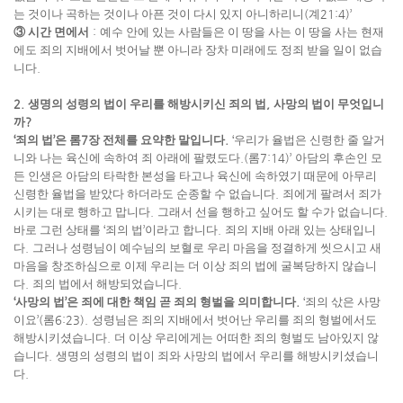
는 것이나 곡하는 것이나 아픈 것이 다시 있지 아니하리니
(
계
21:4)’
③
시간 면에서
:
예수 안에 있는 사람들은 이 땅을 사는 이 땅을 사는 현재
에도 죄의 지배에서 벗어날 뿐 아니라 장차 미래에도 정죄 받을 일이 없습
니다
.
2.
생명의 성령의 법이 우리를 해방시키신 죄의 법
,
사망의 법이 무엇입니
까
?
‘
죄의 법
’
은 롬
7
장 전체를 요약한 말입니다
.
‘
우리가 율법은 신령한 줄 알거
니와 나는 육신에 속하여 죄 아래에 팔렸도다
.(
롬
7:14)’
아담의 후손인 모
든 인생은 아담의 타락한 본성을 타고나 육신에 속하였기 때문에 아무리
신령한 율법을 받았다 하더라도 순종할 수 없습니다
.
죄에게 팔려서 죄가
시키는 대로 행하고 맙니다
.
그래서 선을 행하고 싶어도 할 수가 없습니다
.
바로 그런 상태를
‘
죄의 법
’
이라고 합니다
.
죄의 지배 아래 있는 상태입니
다
.
그러나 성령님이 예수님의 보혈로 우리 마음을 정결하게 씻으시고 새
마음을 창조하심으로 이제 우리는 더 이상 죄의 법에 굴복당하지 않습니
다
.
죄의 법에서 해방되었습니다
.
‘
사망의 법
’
은 죄에 대한 책임 곧 죄의 형벌을 의미합니다
.
‘
죄의 삯은 사망
이요
’(
롬
6:23).
성령님은 죄의 지배에서 벗어난 우리를 죄의 형벌에서도
해방시키셨습니다
.
더 이상 우리에게는 어떠한 죄의 형벌도 남아있지 않
습니다
.
생명의 성령의 법이 죄와 사망의 법에서 우리를 해방시키셨습니
다
.