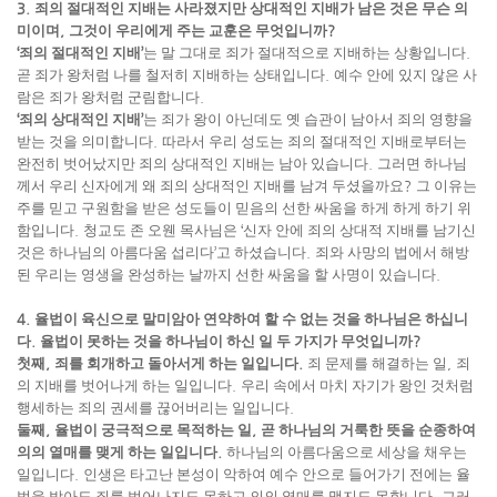
3.
죄의 절대적인 지배는 사라졌지만 상대적인 지배가 남은 것은 무슨 의
미이며
,
그것이 우리에게 주는 교훈은 무엇입니까
?
‘
죄의 절대적인 지배
’
는 말 그대로 죄가 절대적으로 지배하는 상황입니다
.
곧 죄가 왕처럼 나를 철저히 지배하는 상태입니다
.
예수 안에 있지 않은 사
람은 죄가 왕처럼 군림합니다
.
‘
죄의 상대적인 지배
’
는 죄가 왕이 아닌데도 옛 습관이 남아서 죄의 영향을
받는 것을 의미합니다
.
따라서 우리 성도는 죄의 절대적인 지배로부터는
완전히 벗어났지만 죄의 상대적인 지배는 남아 있습니다
.
그러면 하나님
께서 우리 신자에게 왜 죄의 상대적인 지배를 남겨 두셨을까요
?
그 이유는
주를 믿고 구원함을 받은 성도들이 믿음의 선한 싸움을 하게 하게 하기 위
함입니다
.
청교도 존 오웬 목사님은
‘
신자 안에 죄의 상대적 지배를 남기신
것은 하나님의 아름다움 섭리다
’
고 하셨습니다
.
죄와 사망의 법에서 해방
된 우리는 영생을 완성하는 날까지 선한 싸움을 할 사명이 있습니다
.
4.
율법이 육신으로 말미암아 연약하여 할 수 없는 것을 하나님은 하십니
다
.
율법이 못하는 것을 하나님이 하신 일 두 가지가 무엇입니까
?
첫째
,
죄를 회개하고 돌아서게 하는 일입니다
.
죄 문제를 해결하는 일
,
죄
의 지배를 벗어나게 하는 일입니다
.
우리 속에서 마치 자기가 왕인 것처럼
행세하는 죄의 권세를 끊어버리는 일입니다
.
둘째
,
율법이 궁극적으로 목적하는 일
,
곧 하나님의 거룩한 뜻을 순종하여
의의 열매를 맺게 하는 일입니다
.
하나님의 아름다움으로 세상을 채우는
일입니다
.
인생은 타고난 본성이 악하여 예수 안으로 들어가기 전에는 율
법을 받아도 죄를 벗어나지도 못하고 의의 열매를 맺지도 못합니다
.
그러