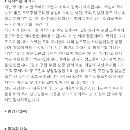
■
시작하는 이야기
지난 주 어어 이번 주에도 오전과 오후 사경회가 계속됩니다
.
주님이 주시
는 더 좋은 포도주의 은혜를 풍성히 누리는 시간
,
우리 인생길 홀로 가는 외
롭고 무의미한 길 아니라 주님과 동행하는 복되고 가치 있는 길임을 깨닫
는 시간이 되기를 바랍니다
.
사경회가 끝나면
1
월 마지막 주 주일 오후부터
2
월 넷째 주 주일 오후까지
총
5
주 동안 세대통합예배를 드립니다
.
이번 세대 통합예배의 목적은 크게
두 가지입니다
.
첫째는 우리 자녀들이 나의 창조주는 하나님이심을 분명
하게 마음에 깨닫는 것입니다
. ‘
너는 청년의 때에 너의 창조주를 기억하
라
’(
전
12:1)
하신 말씀같이 우리 자녀들이 창조주 하나님 기억하고 감사
하는 마음을 품게 하는 것입니다
.
둘째는 전 세대 성도들이
10
구절씩 성경
을 암송합니다
. ‘
창조
-
구원
-
부활
-
순종
-
은혜의 삶
’
이렇게 다섯 주제를 가지
고 각 주제마다 두 구절씩 성경암송을 하려 합니다
.
이 열 구절 성경 암송은
올 한 해 동안 계속할 생각입니다
.
하나님 말씀이 모든 성도들 마음에 새겨
져 양식이 되고 우리 가는 길에 빛이 되기를 소망합니다
.
신년 사경회와 세대통합예배 그리고 겨울방학동안 진행되는 여러 수련회
들을 위해 우리 성도님들이 마음을 모아 기도해주시고 또 함께 참여해 주
시면 감사하겠습니다
.
■
찬양
(10
분
)
■
말씀과 나눔