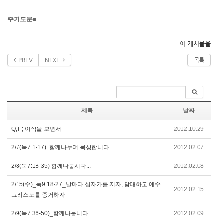
주기도문
■
이 게시물을
PREV
NEXT
목록
제목
날짜
Q,T ; 이삭을 보면서
2012.10.29
2/7(눅7:1-17): 함께나누며 묵상합니다
2012.02.07
2/8(눅7:18-35) 함께나눕시다...
2012.02.08
2/15(수)_눅9:18-27_날마다 십자가를 지자, 담대하고 예수
2012.02.15
그리스도를 증거하자
2/9(눅7:36-50)_함께나눕니다
2012.02.09