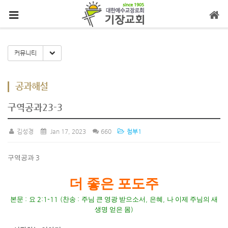
메뉴 건너뛰기
Toggle Dropdown
커뮤니티
공과해설
구역공과23-3
김성경
Jan 17, 2023
660
첨부1
구역공과
3
더 좋은 포도주
본문
:
요
2:1-11 (
찬송
:
주님 큰 영광 받으소서
,
은혜
,
나 이제 주님의 새
생명 얻은 몸
)