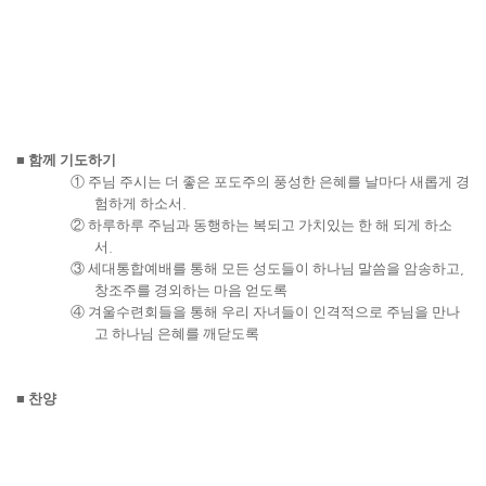
■
함께 기도하기
①
주님 주시는 더 좋은 포도주의 풍성한 은혜를 날마다 새롭게 경
험하게 하소서
.
②
하루하루 주님과 동행하는 복되고 가치있는 한 해 되게 하소
서
.
③
세대통합예배를 통해 모든 성도들이 하나님 말씀을 암송하고
,
창조주를 경외하는 마음 얻도록
④
겨울수련회들을 통해 우리 자녀들이 인격적으로 주님을 만나
고 하나님 은혜를 깨닫도록
■
찬양