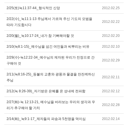
2/25(토)눅11:37-44_형식적인 신앙
2012.02.25
2/22(수)_눅11:1-13 주님께서 가르쳐 주신 기도의 모범을
2012.02.22
따라 기도합시다
2/20(월)_눅10:17-24_내가 참 기뻐해야할 것
2012.02.20
2/10(눅8:1-15)_예수님을 섬긴 여인들과 씨뿌리는 비유
2012.02.10
2/29(수)-눅12:22-34_예수님의 제자된 우리가 진정으로 간
2012.02.29
구해야 것
2/11(눅8:16-25)_등불의 교훈와 광풍과 물결을 잔잔케하신
2012.02.11
주님
2/12(눅 8:26-39)_자기받은 은혜를 온 성내에 전파함
2012.02.12
2/27(화)-눅 12:13-21, 예수님을 바라보는 우리의 생각과 우
2012.02.28
리가 추구해야 할 가치
2/14(화)_눅9:1-17_제자들의 파송과 5천명을 먹이심
2012.02.14