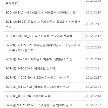
2012.02.29
구해야 것
2/10(눅8:1-15)_예수님을 섬긴 여인들과 씨뿌리는 비유
2012.02.10
2/11(눅8:16-25)_등불의 교훈와 광풍과 물결을 잔잔케하신
2012.02.11
주님
2/12(눅 8:26-39)_자기받은 은혜를 온 성내에 전파함
2012.02.12
2/27(화)-눅 12:13-21, 예수님을 바라보는 우리의 생각과 우
2012.02.28
리가 추구해야 할 가치
2/14(화)_눅9:1-17_제자들의 파송과 5천명을 먹이심
2012.02.14
2/21(화)_눅10:25-42_행함으로 살리라
2012.02.21
2/17(금)_눅9:37-50: 제자들의 한계와 큰자의 기준
2012.02.17
2/24(금)_눅11:27-36_말씀을 듣고 지켜 행하는 자
2012.02.24
2/13(월)_눅8:40-56, 두종류의 믿음
2012.02.13
2/27(월) 눅12:1-12<무엇으로 말할것을 염려치 말라>
2012.02.27