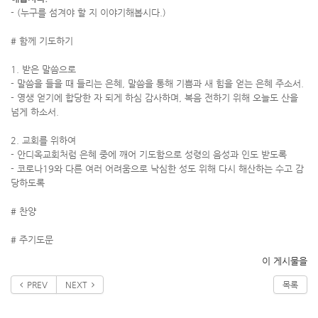
- (누구를 섬겨야 할 지 이야기해봅시다.)
# 함께 기도하기
1. 받은 말씀으로
- 말씀을 들을 때 들리는 은혜, 말씀을 통해 기쁨과 새 힘을 얻는 은혜 주소서.
- 영생 얻기에 합당한 자 되게 하심 감사하며, 복음 전하기 위해 오늘도 산을
넘게 하소서.
2. 교회를 위하여
- 안디옥교회처럼 은혜 중에 깨어 기도함으로 성령의 음성과 인도 받도록
- 코로나19와 다른 여러 어려움으로 낙심한 성도 위해 다시 해산하는 수고 감
당하도록
# 찬양
# 주기도문
이 게시물을
PREV
NEXT
목록