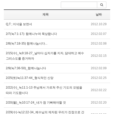
제목
날짜
Q,T ; 이삭을 보면서
2012.10.29
2/7(눅7:1-17): 함께나누며 묵상합니다
2012.02.07
2/8(눅7:18-35) 함께나눕시다...
2012.02.08
2/15(수)_눅9:18-27_날마다 십자가를 지자, 담대하고 예수
2012.02.15
그리스도를 증거하자
2/9(눅7:36-50)_함께나눕니다
2012.02.09
2/25(토)눅11:37-44_형식적인 신앙
2012.02.25
2/22(수)_눅11:1-13 주님께서 가르쳐 주신 기도의 모범을
2012.02.22
따라 기도합시다
2/20(월)_눅10:17-24_내가 참 기뻐해야할 것
2012.02.20
2/29(수)-눅12:22-34_예수님의 제자된 우리가 진정으로 간