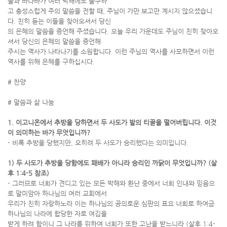
울과 바나바가 여러 박해에도 불구하
고 충성스럽게 주의 말씀을 전할 때, 주님이 가만 보고만 계시지 않으셨습니
다. 친히 듣는 이들을 찾아오셔서 당신
의 은혜의 말씀을 증언해 주셨습니다. 오늘 우리 가운데도 주님이 친히 찾아오
셔서 당신의 은혜의 말씀을 증언해
주시는 역사가 나타나기를 소원합니다. 이런 주님의 역사를 사모하면서 이런
역사를 위해 은혜를 구하십시다.
# 찬양
# 말씀과 삶 나눔
1. 이고니온에서 추방을 당하면서 두 사도가 발의 티끌을 떨어버립니다. 이것
이 의미하는 바가 무엇입니까?
- 비록 추방을 당했지만, 오히려 두 사도가 승리했다는 의미입니다.
1) 두 사도가 추방을 당함에도 패배가 아니라 승리인 까닭이 무엇입니까? (살
후 1:4-5 참조)
- 그러므로 너희가 견디고 있는 모든 박해와 환난 중에서 너희 인내와 믿음으
로 말미암아 하나님의 여러 교회에서
우리가 친히 자랑하노라 이는 하나님의 공의로운 심판의 표요 너희로 하여금
하나님의 나라에 합당한 자로 여김을
받게 하려 함이니 그 나라를 위하여 너희가 또한 고난을 받느니라 (살후 1:4-