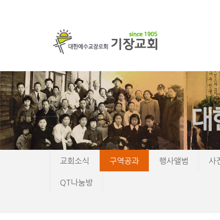
교회소식
구역공과
행사앨범
사
QT나눔방