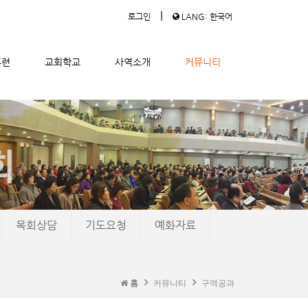
|
로그인
LANG: 한국어
훈련
교회학교
사역소개
커뮤니티
목회상담
기도요청
예화자료
홈
커뮤니티
구역공과