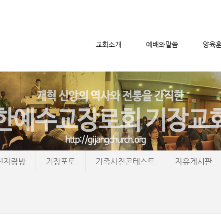
교회소개
예배와말씀
양육
메뉴 건너뛰기
진자랑방
기장포토
가족사진콘테스트
자유게시판