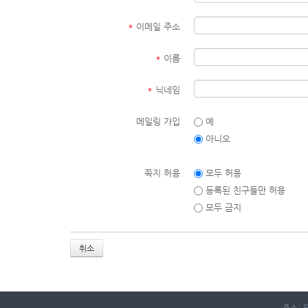
*
이메일 주소
*
이름
*
닉네임
메일링 가입
예
아니오
쪽지 허용
모두 허용
등록된 친구들만 허용
모두 금지
취소