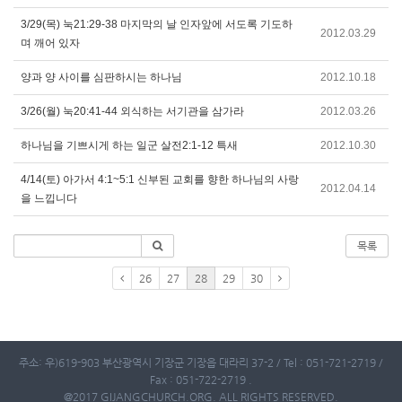
3/29(목) 눅21:29-38 마지막의 날 인자앞에 서도록 기도하
2012.03.29
며 깨어 있자
양과 양 사이를 심판하시는 하나님
2012.10.18
3/26(월) 눅20:41-44 외식하는 서기관을 삼가라
2012.03.26
하나님을 기쁘시게 하는 일군 살전2:1-12 특새
2012.10.30
4/14(토) 아가서 4:1~5:1 신부된 교회를 향한 하나님의 사랑
2012.04.14
을 느낍니다
목록
26
27
28
29
30
주소: 우)619-903 부산광역시 기장군 기장읍 대라리 37-2 / Tel : 051-721-2719 /
Fax : 051-722-2719 .
@2017 GIJANGCHURCH.ORG. ALL RIGHTS RESERVED.