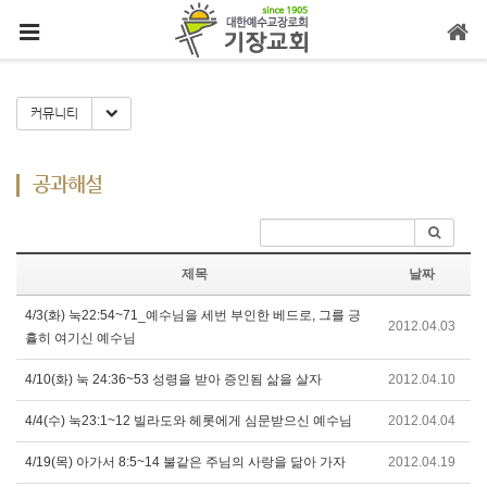
메뉴 건너뛰기
Toggle Dropdown
커뮤니티
공과해설
제목
날짜
4/3(화) 눅22:54~71_예수님을 세번 부인한 베드로, 그를 긍
2012.04.03
휼히 여기신 예수님
4/10(화) 눅 24:36~53 성령을 받아 증인됨 삶을 살자
2012.04.10
4/4(수) 눅23:1~12 빌라도와 헤롯에게 심문받으신 예수님
2012.04.04
4/19(목) 아가서 8:5~14 불같은 주님의 사랑을 닮아 가자
2012.04.19