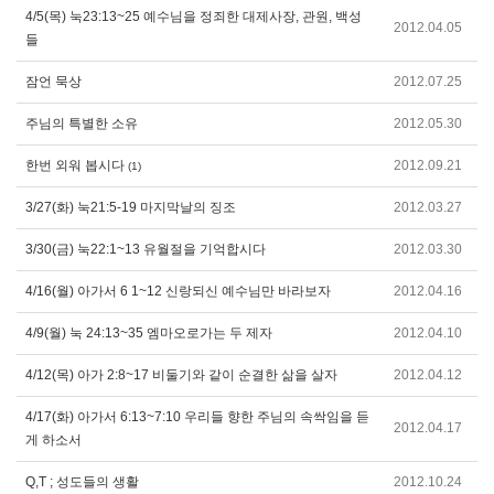
4/5(목) 눅23:13~25 예수님을 정죄한 대제사장, 관원, 백성
2012.04.05
들
잠언 묵상
2012.07.25
주님의 특별한 소유
2012.05.30
한번 외워 봅시다
2012.09.21
(1)
3/27(화) 눅21:5-19 마지막날의 징조
2012.03.27
3/30(금) 눅22:1~13 유월절을 기억합시다
2012.03.30
4/16(월) 아가서 6 1~12 신랑되신 예수님만 바라보자
2012.04.16
4/9(월) 눅 24:13~35 엠마오로가는 두 제자
2012.04.10
4/12(목) 아가 2:8~17 비둘기와 같이 순결한 삶을 살자
2012.04.12
4/17(화) 아가서 6:13~7:10 우리들 향한 주님의 속싹임을 듣
2012.04.17
게 하소서
Q,T ; 성도들의 생활
2012.10.24