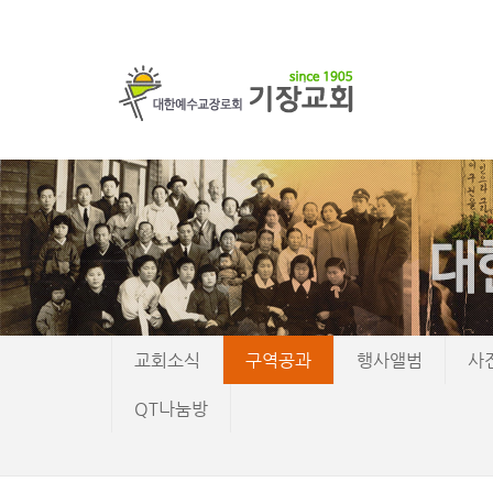
교회소식
구역공과
행사앨범
사
QT나눔방