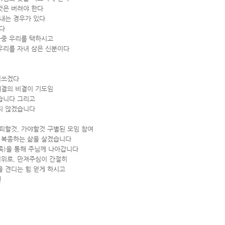
것은 버려야 한다
 내는 경우가 있다
다
물중 우리를 택하시고
우리를 자녀 삼은 신분이다
힘쓰겠다
해결의 비결이 기도임
습니다 그리고
지 않겠습니다
피할것, 가야할것 구별된 모임 참여
며 복종하는 삶을 살겠습니다
족)을 통해 주님께 나아갑니다
위로, 만져주심이 간절히
 견디는 힘 얻게 하시고
멘