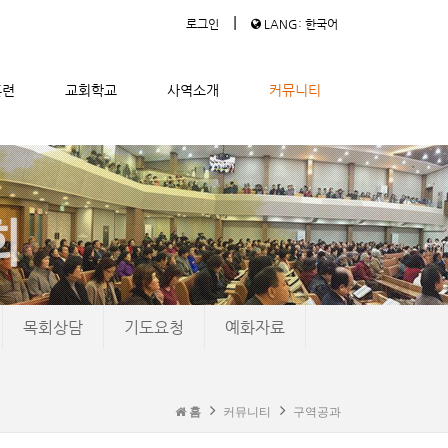
|
로그인
LANG: 한국어
훈련
교회학교
사역소개
커뮤니티
목회상담
기도요청
예화자료
홈
커뮤니티
구역공과