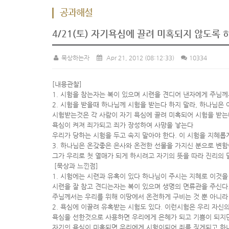
공과해설
4/21(토) 자기욕심에 끌려 미혹되지 않도록 
묵상하는자
Apr 21, 2012
(08:12:33)
10334
[내용관찰]
1. 시험을 참는자는 복이 있으며 시련을 견디어 낸자에게 주님
2. 시험을 받을때 하나님께 시험을 받는다 하지 말라, 하나님은
시험받는것은 각 사람이 자기 욕심에 끌려 미혹되어 시험을 받는
욕심이 켜져 죄가되고 죄가 장성하여 사망을 낳는다
우리가 당하는 시험을 두고 속지 말아야 한다. 이 시험을 지혜롭
3. 하나님은 온갖좋은 은사와 온전한 선물을 가지신 분으로 변
그가 우리로 첫 열매가 되게 하시려고 자기의 뜻을 따라 진리의
[묵상과 느낀점]
1. 시험에는 시련과 유혹이 있다 하나님이 주시는 지혜로 이것을
시련을 잘 참고 견디는자는 복이 있으며 생명의 면류관을 주신다
주님께서는 우리를 위해 이땅에서 온전하게 구비는 것 뿐 아니라
2. 욕심에 이끌려 유혹받는 시험도 있다. 이런시험은 우리 자신
욕심을 선한것으로 사용하면 우리에게 은혜가 되고 기쁨이 되지
자기의 욕심이 미혹되면 우리에게 시험이되어 죄를 짖게되고 하