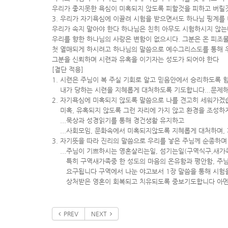
우리가 좋지못한 욕심이 미혹되지 않도록 피할것을 피하고 버릴
3. 우리가 자기욕심에 이끌려 시험을 받으면서도 하나님 핑계를
우리가 속지 말아야 한다 하나님은 친히 아무도 시험하시지 않는
우리를 향한 하나님의 사랑은 변함이 없으시다. 그분은 온 피조
첫 열매되게 하시려고 하나님의 말씀으로 예수그리스도를 통해 
그분을 신뢰하며 시련과 유혹을 이기자는 성도가 되어야 한다
[결단 적용]
1. 시련은 주님이 복 주실 기회로 알고 믿음안에서 승리하도록 
내가 당하는 시련을 지혜롭게 대처하도록 기도합니다...문제
2. 자기욕심에 미혹되지 않도록 말씀으로 나를 견고히 세워가겠
미혹, 유혹되지 않도록 그런 자리에 가지 않고 환경을 조성하
...묵상과 성경읽기를 통해 경건생활 유지하고
...사회모임, 문화속에서 미혹되지않도록 지혜롭게 대처하며, 
3. 자기뜻을 따라 진리의 말씀으로 우리를 낳은 주님께 순종하
...주님이 기쁘하시는 영혼살리는일, 섬기는일(구역식구,새가
특히 구역새가족중 한 성도의 마음의 온유함과 평안함, 주님
요구됩니다 구역에서 나눈 야고보서 1장 말씀을 통해 시험을
상처받은 영혼이 회복되고 치유되도록 중보기도합니다 아
PREV
NEXT