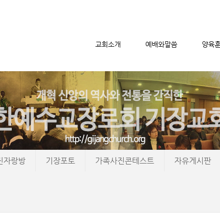
교회소개
예배와말씀
양육
메뉴 건너뛰기
진자랑방
기장포토
가족사진콘테스트
자유게시판