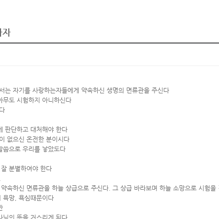
하자
께서는 자기를 사랑하는자들에게 약속하신 생명의 면류관을 주신다
 아무도 시험하지 아니하신다
다
게 판단하고 대처해야 한다
함이 없으신 온전한 분이시다
 말씀으로 우리를 낳았도다
 잘 분별하여야 한다
.
 약속하신 면류관을 하늘 상급으로 주신다. 그 상급 바라보며 하늘 소망으로 시험을
의 욕망, 욕심때문이다
만
나님의 뜻을 거스리게 된다