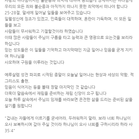
사랑의 하나님이지만 불순종과 죄악에 대하여 공의롭게 징계하시는 하나님께
우리의 모든 죄와 불순종과 아직까지 떠나지 못한 죄악에서 떠나야 합니다
25-28절, 말세에 일어날 일들을 보여주고 있습니다
일월성신에 징조가 있겠고, 민족들이 대적하며, 혼란이 가득하며, 이 모든 일
들을 보고
사람들이 무서워하고 기절할것이라 하였습니다
이때 많은 사람들이 주님이 구름을 타고 능력과 큰 영광으로 오는것을 보리라
하삽니다
믿는 성도들은 이 일들을 기억하고 마지막때인 지금 일어나 믿음을 굳게 지키
며 하나님을
사모하며 구원을 이루라는 것입니다
예루살렘 성전 파괴로 시작된 종말이 오늘날 일어나는 현상과 세상의 악함, 적
그리스도 출현,
믿음이 식어지는 등을 볼때 정말 마지막인 것 같습니다
더욱더 말씀속에서 재림을 준비하는 재림 신앙이 요구 됩니다
오늘 하루 삶속에서 주님의 임재를 바라보면 온전한 삶을 드리는 준비된 삶을
살기를 원합니다
"겁내는 자들에게 이르기를 굳세어라, 두려워하지 말라, 보라 너희 하나님이
오사 보복하시며 갚아 주실 것이라 하나님이 오사 너희를 구하시리라 하라 사
35:4"