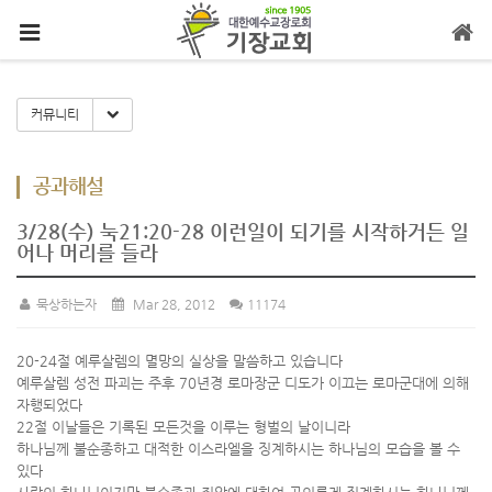
메뉴 건너뛰기
Toggle Dropdown
커뮤니티
공과해설
3/28(수) 눅21:20-28 이런일이 되기를 시작하거든 일
어나 머리를 들라
묵상하는자
Mar 28, 2012
11174
20-24절 예루살렘의 멸망의 실상을 말씀하고 있습니다
예루살렘 성전 파괴는 주후 70년경 로마장군 디도가 이끄는 로마군대에 의해
자행되었다
22절 이날들은 기록된 모든것을 이루는 형벌의 날이니라
하나님께 불순종하고 대적한 이스라엘을 징계하시는 하나님의 모습을 볼 수
있다