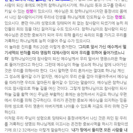
사람이 되신 후에도 여전히 참하나님이시기에, 하나님의 뜻과 요구를 만족시
키실 수 있는
신성
이 있으시다. 예수님은 또 참하나님이시지만 동정녀의 몸에
서 나신 참사람이시기에 우리네 인생을 하나님께로 인도하실 수 있는
인성
도
있으시다. 뿐만 아니라 성령으로 잉태되어 죄 없는 참사람이 되셨기에 능히 죄
인들의 죄의 짐을 대신 짊어지실 수도 있으시다. 참하나님이요 참사람이 되신
예수님은 온전한 중보자가 되어 우리 위해 흘리신 속죄의 피를 가지고 우리를
거룩하신 하나님께로 능히 이끌어 주실 수가 있으시다.
이 놀라운 진리를 히6:20은 이렇게 증거한다. ‘
그리로 앞서 가신 예수께서 멜
기세덱의 반차를 따라 영원히 대제사장이 되어 우리를 위하여 들어가셨느니
라
’. 참하나님이신데 참사람이 되신 예수님께서 우리 앞서서 영광스러운 하늘
로 들어가셨다고 하신다. 그런데 예수님이 하늘 성소에 하나님 앞에 나아가신
것은 우리를 위해서라 한다. 다시 말하면 우리 혼자서는 절대로 하나님 계신
그 성소에 들어갈 수가 없지만, 예수님이 우리 손을 잡아 이끌어주셔서 예수님
을 따라가면 우리도 얼마든지 들어갈 수 있다는 말씀이다. 예수님은 참하나님
이요 참사람으로 하늘 길을 여신 것이다. 그렇게 참하나님이요 참사람이 되사
하늘 길을 활짝 여신 주님은 부활하신 후에는 승천하셔서 지금도 하나님 우편
에서 우리를 위해 간구하신다. 우리가 온전한 중보자 예수님을 의지하는 믿음
위에 섬으로 우리 영혼이 아버지께로 나아올 수 있도록 지금도 우리 위해 간구
하신다.
이처럼 우리 주님이 성령으로 잉태되사 동정녀에게서 나신 것은 죄인 된 우리
를 거룩하신 생명의 하나님께로 이끄시는 온전한 중보사역을 하시기 위함이셨
기에 요12:32에서는 이렇게 말씀하신다. ‘
내가 땅에서 들리면 모든 사람을 내