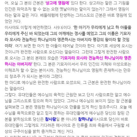
어, 오실 그 분의 근본은 ‘
상고에 영원에
’ 있다 한다. 상고라는 말은 그 기원을
인간은 파악조차 할 수 없는 오랜 옛날이라는 말이지 않는가? 그래서 영원이
라는 말과 같은 거다. 베들레헴에 탄생하는 그리스도의 근본은 바로 영원에 있
었던 거다.
이사야도 이렇게 예언하였다. 사9:6이다. ‘
한 아기가 우리에게 났고 하 아들을
우리에게 주신 바 되었는데 그의 어깨에는 정사를 메었고 그의 이름은 기묘자
라 모사라 전능하신 하나님이라 영존하시는 아버지라 평강의 왕이라 할 것임
이라
’. 여기 보면 한 아기 한 아들이 태어날 것이라 한다. 아기로 세상에 오시는
것이니까 완전한 사람으로 오신다는 말씀이다. 그런데 그렇게 완전한 사람으
로 오시는 그 분의 본래의 모습은 ‘
기묘자라 모사라 전능하신 하나님이라 영존
하시는 아버지라
’
한다
.
그 분은 기묘자이셔서 우리 인간의 지혜와 이성으로는
이해조차 할 수 없는 분이시라, 전능하신 하나님이요 영원히 존재하시는 만유
의 창조주 가 되시는 분이라 그랬다.
한 마디로 예수님은 완전한 사람으로 오셨으되, 그 근본은 완전한 하나님이라
는 말씀이다.
그렇다. 유대인들은 예수님의 육적인 근원만 보고 단지 사람으로만 알고 예수
님을 그리스도로 믿으려 하지 않았다. 그러나 예수님의 보이지 않는 참 근본을
살펴보면 그 분은 영원한 하나님이시오 만물을 있게 하신 창조주시다. 오늘 예
수님을 육적으로만 알고 믿지 못하는 유대인들에게 예수님은 당신의 참된 근
본을 밝히심으로 당신은
참사람
일 뿐 아니라
참하나님
이시므로 당신이 바로
유대인들이 그렇게도 기다려온 메시아요 온 인류를 죄와 죽음에서 구원할 세
상의 구주이심을 밝히 증거하고 계신 거다.