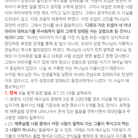
마리아가 성령으로 말미암아 예수님을 잉태했을 때, 약혼자 요셉은 당연히 마
리아가 부정한 일을 했다고 생각할 수밖에 없었다. 그러나 요셉은 의로운 사람
이라 마리아에게 어떤 해도 끼치고 싶지 않았다. 그래서 공개적으로 이 사실을
드러내지 않고, 다만 조용히 파혼하려 하였다. 이런 요셉의 고민을 하나님이
당연히 아셨다. 그래서 천사를 보내 말씀하신다. ‘
다윗의 자손 요셉아 네 아내
마리아 데려오기를 무서워하지 말라 그에게 잉태된 자는 성령으로 된 것이니
라(마1:20)
’. 처녀인 마리아가 아기를 가진 이 일은 모든 사람이 상식적으로
판단하듯 부정한 관계를 통해 된 일이 아니라, 도리어 성령 하나님의 거룩하고
전능하신 역사로 말미암았다 하셨다. 하나님의 사자가 친히 밝혀준 예수님 잉
태의 이 신비로운 일을 듣고 의로운 사람 요셉은 한편 놀랍고 한편 감사했다.
그래서 마리아를 자기 집에 데려 왔으나 성령으로 잉태된 아기가 태어날 때까
지 동침하지 않았다. 나실 바 거룩한 이는 하나님의 아들이셨기 때문이다.
이처럼 예수님은 여느 인생들처럼 남편과 아내의 만남으로 잉태되지도 탄생하
지도 않으시고, 오직 성령으로 잉태되고 동정녀에게서 나셨다. 이 사실이 왜
중요하는가?
1. 먼저
오늘 함께 읽은 말씀 요7:25-29을 살펴보자.
1) 본문의 사건은 예수님의 공생애 3년 중 2년6개월 정도 지났을 때 일이다.
십자가에 돌아가신 때를 기준으로 보면 죽으시기 6개월 정도 전이다. 초막절
에 예루살렘 성전에 나타나셔서 권세 있는 말씀을 전하시면서 유대인들과 주
고받은 대화의 일부이다.
v.25 ‘
예루살렘 사람 중에서 어떤 사람이 말하되 이는 그들이 죽이고자 하는
그 사람이 아니냐
’는 말씀에서 알 수 있듯, 이때는 이미 예수님의 가르침이 자
기들이 이해하는 율법 해석과 다르고 안식일을 범하며 또 예수님이 자기를 하