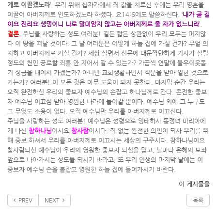
게로 이끌겠노라
’. 우리 위해 십자가에서 죄 값을 치르신 후에는 우리 영혼을
이끌어 아버지께로 인도하겠노라 하셨다. 요14:6에도 말씀하신다. ‘
내가 곧 길
이요 진리요 생명이니 나로 말미암지 않고는 아버지께로 올 자가 없느니라
’.
결론.
주님을 사랑하는 성도 여러분! 길든 짧든 상관없이 우리 모두는 머지않
다 이 땅을 떠날 것이다. 그 날 여러분은 어떻게 하늘 집에 가실 건가? 무얼 의
지하고 아버지께로 가실 건가? 세상 살면서 신문에 대문짝만하게 기사가 실릴
정도의 천인 공로할 죄를 안 지어서 갈 수 있는가? 가끔씩 연말에 불우이웃돕
기 성금을 내어서 가겠는가? 아니면 교회생활하면서 직분을 받아 일한 것으로
가는가? 여러분! 이 모든 것은 아무 도움이 되지 못한다. 마지막 순간 우리는
오직 완전하신 우리의 중보자 예수님의 손잡고 하나님께로 간다. 온전한 중보
자 예수님 이끄심 받아 영원한 나라에 들어갈 뿐이다. 예수님 외에 그 누구도
그 무엇도 소용이 없다. 오직 예수님만 우리를 아버지께로 이끄신다.
주님을 사랑하는 성도 여러분! 예수님은 성령으로 잉태하사 동정녀 마리아에
게 나신
참하나님
이시요
참사람
이시다. 죄 없는 완전한 의인이 되사 우리를 위
해 중보 하셔서 우리를 아버지께로 이끄시는 세상의 구주시다. 참하나님이요
참사람되신 예수님이 우리의 영원한 중보자 되심을 믿고, 날마다 은혜의 보좌
앞으로 나아가시는 성도들 되시기 바라고, 또 우리 인생의 마지막 날에는 이
중보자 예수님 손을 붙잡고 영원한 하늘 집에 들어가시기 바란다.
이 게시물을
PREV
NEXT
목록