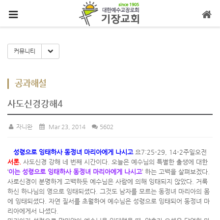
메뉴 건너뛰기
Toggle Dropdown
커뮤니티
공과해설
사도신경강해4
자니완
Mar 23, 2014
5602
성령으로 잉태하사 동정녀 마리아에게 나시고
요7:25-29, 14-2주일오전
서론.
사도신경 강해 네 번째 시간이다. 오늘은 예수님의 특별한 출생에 대한
‘
이는 성령으로 잉태하사 동정녀 마리아에게 나시고
’ 하는 고백을 살펴보겠다.
사로신경이 분명하게 고백하듯 예수님은 사람에 의해 잉태되지 않았다. 거룩
하신 하나님의 영으로 잉태되셨다. 그것도 남자를 모르는 동정녀 마리아의 몸
에 잉태되셨다. 자연 질서를 초월하여 예수님은 성령으로 잉태되어 동정녀 마
리아에게서 나셨다.