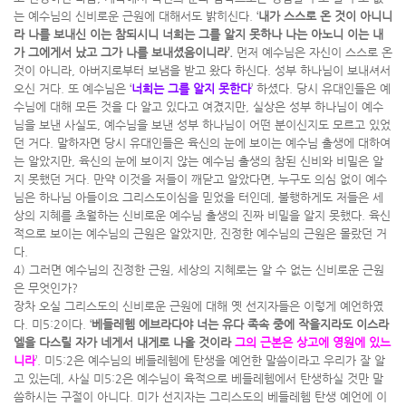
는 예수님의 신비로운 근원에 대해서도 밝히신다. ‘
내가 스스로 온 것이 아니니
라 나를 보내신 이는 참되시니 너희는 그를 알지 못하나 나는 아노니 이는 내
가 그에게서 났고 그가 나를 보내셨음이니라’.
먼저 예수님은 자신이 스스로 온
것이 아니라, 아버지로부터 보냄을 받고 왔다 하신다. 성부 하나님이 보내셔서
오신 거다. 또 예수님은 ‘
너희는 그를 알지 못한다
’ 하셨다. 당시 유대인들은 예
수님에 대해 모든 것을 다 알고 있다고 여겼지만, 실상은 성부 하나님이 예수
님을 보낸 사실도, 예수님을 보낸 성부 하나님이 어떤 분이신지도 모르고 있었
던 거다. 말하자면 당시 유대인들은 육신의 눈에 보이는 예수님 출생에 대하여
는 알았지만, 육신의 눈에 보이지 않는 예수님 출생의 참된 신비와 비밀은 알
지 못했던 거다. 만약 이것을 저들이 깨닫고 알았다면, 누구도 의심 없이 예수
님은 하나님 아들이요 그리스도이심을 믿었을 터인데, 불행하게도 저들은 세
상의 지혜를 초월하는 신비로운 예수님 출생의 진짜 비밀을 알지 못했다. 육신
적으로 보이는 예수님의 근원은 알았지만, 진정한 예수님의 근원은 몰랐던 거
다.
4) 그러면 예수님의 진정한 근원, 세상의 지혜로는 알 수 없는 신비로운 근원
은 무엇인가?
장차 오실 그리스도의 신비로운 근원에 대해 옛 선지자들은 이렇게 예언하였
다. 미5:2이다. ‘
베들레헴 에브라다야 너는 유다 족속 중에 작을지라도 이스라
엘을 다스릴 자가 네게서 내게로 나올 것이라
그의 근본은 상고에 영원에 있느
니라
’. 미5:2은 예수님의 베들레헴에 탄생을 예언한 말씀이라고 우리가 잘 알
고 있는데, 사실 미5:2은 예수님이 육적으로 베들레헴에서 탄생하실 것만 말
씀하시는 구절이 아니다. 미가 선지자는 그리스도의 베들레헴 탄생 예언에 이