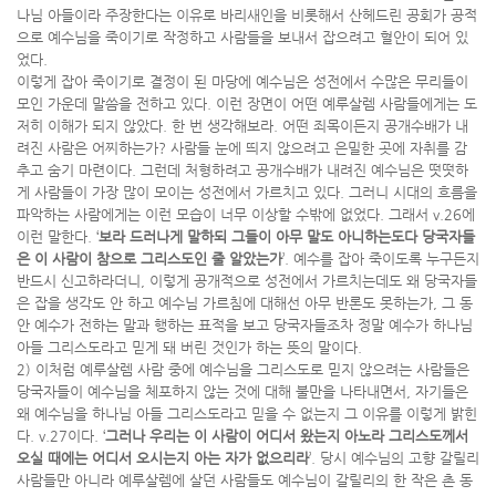
나님 아들이라 주장한다는 이유로 바리새인을 비롯해서 산헤드린 공회가 공적
으로 예수님을 죽이기로 작정하고 사람들을 보내서 잡으려고 혈안이 되어 있
었다.
이렇게 잡아 죽이기로 결정이 된 마당에 예수님은 성전에서 수많은 무리들이
모인 가운데 말씀을 전하고 있다. 이런 장면이 어떤 예루살렘 사람들에게는 도
저히 이해가 되지 않았다. 한 번 생각해보라. 어떤 죄목이든지 공개수배가 내
려진 사람은 어찌하는가? 사람들 눈에 띄지 않으려고 은밀한 곳에 자취를 감
추고 숨기 마련이다. 그런데 처형하려고 공개수배가 내려진 예수님은 떳떳하
게 사람들이 가장 많이 모이는 성전에서 가르치고 있다. 그러니 시대의 흐름을
파악하는 사람에게는 이런 모습이 너무 이상할 수밖에 없었다. 그래서 v.26에
이런 말한다. ‘
보라 드러나게 말하되 그들이 아무 말도 아니하는도다 당국자들
은 이 사람이 참으로 그리스도인 줄 알았는가
’. 예수를 잡아 죽이도록 누구든지
반드시 신고하라더니, 이렇게 공개적으로 성전에서 가르치는데도 왜 당국자들
은 잡을 생각도 안 하고 예수님 가르침에 대해선 아무 반론도 못하는가, 그 동
안 예수가 전하는 말과 행하는 표적을 보고 당국자들조차 정말 예수가 하나님
아들 그리스도라고 믿게 돼 버린 것인가 하는 뜻의 말이다.
2) 이처럼 예루살렘 사람 중에 예수님을 그리스도로 믿지 않으려는 사람들은
당국자들이 예수님을 체포하지 않는 것에 대해 불만을 나타내면서, 자기들은
왜 예수님을 하나님 아들 그리스도라고 믿을 수 없는지 그 이유를 이렇게 밝힌
다. v.27이다. ‘
그러나 우리는 이 사람이 어디서 왔는지 아노라 그리스도께서
오실 때에는 어디서 오시는지 아는 자가 없으리라
’. 당시 예수님의 고향 갈릴리
사람들만 아니라 예루살렘에 살던 사람들도 예수님이 갈릴리의 한 작은 촌 동