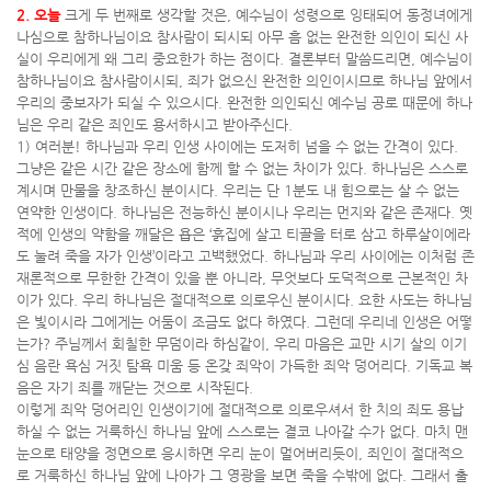
2. 오늘
크게 두 번째로 생각할 것은, 예수님이 성령으로 잉태되어 동정녀에게
나심으로 참하나님이요 참사람이 되시되 아무 흠 없는 완전한 의인이 되신 사
실이 우리에게 왜 그리 중요한가 하는 점이다. 결론부터 말씀드리면, 예수님이
참하나님이요 참사람이시되, 죄가 없으신 완전한 의인이시므로 하나님 앞에서
우리의 중보자가 되실 수 있으시다. 완전한 의인되신 예수님 공로 때문에 하나
님은 우리 같은 죄인도 용서하시고 받아주신다.
1) 여러분! 하나님과 우리 인생 사이에는 도저히 넘을 수 없는 간격이 있다.
그냥은 같은 시간 같은 장소에 함께 할 수 없는 차이가 있다. 하나님은 스스로
계시며 만물을 창조하신 분이시다. 우리는 단 1분도 내 힘으로는 살 수 없는
연약한 인생이다. 하나님은 전능하신 분이시나 우리는 먼지와 같은 존재다. 옛
적에 인생의 약함을 깨달은 욥은 ‘흙집에 살고 티끌을 터로 삼고 하루살이에라
도 눌려 죽을 자가 인생’이라고 고백했었다. 하나님과 우리 사이에는 이처럼 존
재론적으로 무한한 간격이 있을 뿐 아니라, 무엇보다 도덕적으로 근본적인 차
이가 있다. 우리 하나님은 절대적으로 의로우신 분이시다. 요한 사도는 하나님
은 빛이시라 그에게는 어둠이 조금도 없다 하였다. 그런데 우리네 인생은 어떻
는가? 주님께서 회칠한 무덤이라 하심같이, 우리 마음은 교만 시기 살의 이기
심 음란 욕심 거짓 탐욕 미움 등 온갖 죄악이 가득한 죄악 덩어리다. 기독교 복
음은 자기 죄를 깨닫는 것으로 시작된다.
이렇게 죄악 덩어리인 인생이기에 절대적으로 의로우셔서 한 치의 죄도 용납
하실 수 없는 거룩하신 하나님 앞에 스스로는 결코 나아갈 수가 없다. 마치 맨
눈으로 태양을 정면으로 응시하면 우리 눈이 멀어버리듯이, 죄인이 절대적으
로 거룩하신 하나님 앞에 나아가 그 영광을 보면 죽을 수밖에 없다. 그래서 출