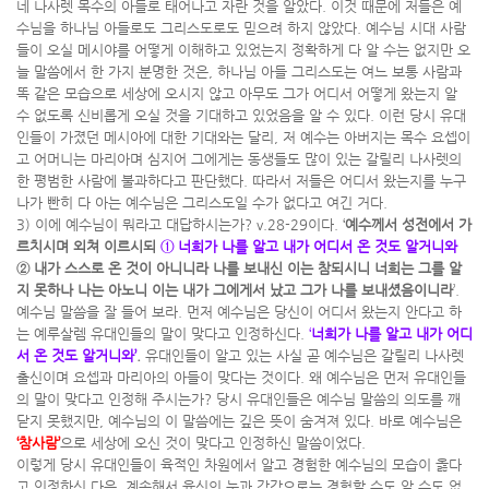
네 나사렛 목수의 아들로 태어나고 자란 것을 알았다. 이것 때문에 저들은 예
수님을 하나님 아들로도 그리스도로도 믿으려 하지 않았다. 예수님 시대 사람
들이 오실 메시야를 어떻게 이해하고 있었는지 정확하게 다 알 수는 없지만 오
늘 말씀에서 한 가지 분명한 것은, 하나님 아들 그리스도는 여느 보통 사람과
똑 같은 모습으로 세상에 오시지 않고 아무도 그가 어디서 어떻게 왔는지 알
수 없도록 신비롭게 오실 것을 기대하고 있었음을 알 수 있다. 이런 당시 유대
인들이 가졌던 메시아에 대한 기대와는 달리, 저 예수는 아버지는 목수 요셉이
고 어머니는 마리아며 심지어 그에게는 동생들도 많이 있는 갈릴리 나사렛의
한 평범한 사람에 불과하다고 판단했다. 따라서 저들은 어디서 왔는지를 누구
나가 빤히 다 아는 예수님은 그리스도일 수가 없다고 여긴 거다.
3) 이에 예수님이 뭐라고 대답하시는가? v.28-29이다. ‘
예수께서 성전에서 가
르치시며 외쳐 이르시되
① 너희가 나를 알고 내가 어디서 온 것도 알거니와
② 내가 스스로 온 것이 아니니라 나를 보내신 이는 참되시니 너희는 그를 알
지 못하나 나는 아노니 이는 내가 그에게서 났고 그가 나를 보내셨음이니라
’.
예수님 말씀을 잘 들어 보라. 먼저 예수님은 당신이 어디서 왔는지 안다고 하
는 예루살렘 유대인들의 말이 맞다고 인정하신다.
‘
너희가 나를 알고 내가 어디
서 온 것도 알거니와’
.
유대인들이 알고 있는 사실 곧 예수님은 갈릴리 나사렛
출신이며 요셉과 마리아의 아들이 맞다는 것이다. 왜 예수님은 먼저 유대인들
의 말이 맞다고 인정해 주시는가? 당시 유대인들은 예수님 말씀의 의도를 깨
닫지 못했지만, 예수님의 이 말씀에는 깊은 뜻이 숨겨져 있다. 바로 예수님은
‘참사람’
으로 세상에 오신 것이 맞다고 인정하신 말씀이었다.
이렇게 당시 유대인들이 육적인 차원에서 알고 경험한 예수님의 모습이 옳다
고 인정하신 다음, 계속해서 육신의 눈과 감각으로는 경험할 수도 알 수도 없