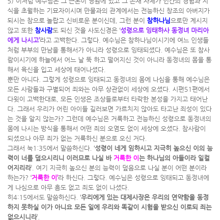
5) 이처럼 예수님은 그 근본이 영원에 있고 그 존재 자체가 인간의 경험과 지
식을 초월하는 기묘자이시며 만물과의 관계에서는 전능하신 창조의 아버지가
되시는 참으로 놀랍고 신비로운 분이신데, 그런 분이
참하나님
으로만 계시지
않고 또한
참사람
도 되신 것을 사도신경은 ‘
성령으로 잉태하사 동정녀 마리아
에게 나시고’
라고 고백한다. 그렇다. 예수님은 참하나님이시기에 여느 인생들
처럼 부부의 만남을 통해서가 아니라 성령으로 잉태되셨다. 예수님은 또 참사
람이시기에 하늘에서 어느 날 뚝 하고 떨어지신 것이 아니라 동정녀의 몸을 통
해서 육신을 입고 세상에 태어나셨다.
뿐만 아니다. 그렇게 성령으로 잉태되고 동정녀의 몸에 나심을 통해 예수님은
모든 사람들과 구별되어 죄와는 아무 상관없이 세상에 오셨다. 시편51편에서
다윗이 고백한대로, 모든 인생은 조상들로부터 타락한 본성을 가지고 태어난
다. 그래서 우리가 어린 아이들 길러보면 가르치지 않아도 타고난 죄성이 있다
는 것을 알지 않는가? 그런데 예수님은 거룩하고 전능하신 성령으로 동정녀의
몸에 나시는 방식을 통해서 어떤 죄의 오염도 없이 세상에 오셨다. 참사람이
되셨으나 아무 죄가 없는 거룩하신 분으로 오신 거다.
그래서 눅1:35에서 말씀하신다. ‘
성령이 네게 임하시고 지극히 높으신 이의 능
력이 너를 덮으시리니 이러므로 나실 바
거룩한 이
는 하나님의 아들이라 일컬
어지리라
’. 여기 지극히 높으신 분의 능력이 덮음으로 나실 분이 어떤 분이라
하는가? ‘
거룩한 이’
라 하신다. 그렇다. 예수님은 성령으로 잉태되고 동정녀에
게 나심으로 아무 흠도 없고 죄도 없이 나셨다.
히4:15에서도 말씀하신다. ‘
우리에게 있는 대제사장은 우리의 연약함을 동정
하지 못하실 이가 아니요 모든 일에 우리와 똑같이 시험을 받으신 이로되 죄는
없으시니라
’.