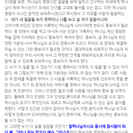
33장을 보면, 하나님의 영광스런 얼굴을 보여 달라고 간구하는 모세에게 하나
님이 뭐라 하시는가? 모세의 간구를 그대로 들어줄 수는 없고, 다만 하나님의
영광이 지나간 흔적만 보여주시겠다고 하시면서 그 이유를 이렇게 말씀하신
다. ‘
네가 내 얼굴을 보지 못하리니 나를 보고 살 자가 없음이니라
’.
그러기에 죄인인 인생이 거룩하신 하나님께 나아가려면 반드시 중보자가 필요
하다. 땅 위에서 죄를 먹고 마시며 사는 인생이 거룩하신 하나님 계신 영원한
하늘 집에 가려해도 반드시 중보자가 계셔야 한다. 중보자, 곧 하나님과 죄인
양편 가운데 서서 하나님의 요구도 만족시켜 드리고 우리의 죄 문제도 해결해
주실 수 있는 그런 중보자가 필요한 것이다. 절대적으로 의로우신 하나님과 죄
악 덩어리인 우리 사이에 서서 그 무한한 간격을 메워주심으로 우리로 하나님
앞에 설 수 있도록 도와주시는 중보자가 계셔야 한다.
2) 누가 이 일을 할 수 있는가? 사람 중에서는 아무도 이 일을 할 수 있는 자가
없다. 왜 그렇는가? 첫째 인생 가운데는 아무도 죄 없는 자가 없다. 다른 사람
의 죄 문제를 해결해 주어서 그 사람을 거룩하신 하나님께로 인도하지 못할 뿐
만 아니라, 자기 죄 문제조차도 어쩌지를 못해서 자신도 하나님께 나아갈 수가
없는 게 인생이다. 그러니 인생은 결코 다른 사람을 대신하여 중보 할 자격이
없다. 둘째로 우리 인생은 그저 인생일 뿐이므로 하나님을 대신할 수도 없다.
하나님의 요구가 무엇인지도 모르고 하나님께로 나아갈 수 있는 길도 알지를
못한다. 이렇게 인간은 신성이 없어서 하나님이 어떤 분이시며 하나님 요구도
어떻게 만족시켜 드려야하는지도 알지 못하기에, 하나님을 대신하는 중보자도
될 수가 없는 거다.
3) 그러면 누가 이 일을 담당할 것인가?
참하나님이시오 동시에 참사람이 되
신 분, 그러나 죄는 없으신 예수 그리스도
만이 중보자로 합당하시다. 예수님은