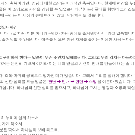
현재의 축복이라면
,
영광에 대한 소망은 미래적인 축복입니다
.
현재에 평강을 누
울은 이 소망으로 사명을 감당할 수 있었습니다
. “(
나는
)
푯대를 향하여 그리스도
때 우리는 이 세상의 늪에 빠지지 않고
,
낙담하지도 않습니다
.
무엇입니까
?
습니다
. 3
절
‘
다만 이뿐 아니라 우리가 환난 중에도 즐거워하나니
’
라고 말씀합니
도 즐거워할 수 있습니다
.
예수를 믿으면 환난 자체를 즐기는 이상한 사람 된다는
고 구비하게 한다는 말씀이 무슨 뜻인지 말해봅시다
.
그리고 우리 각자는 다듬어
하거든 온전히 기쁘게 여기라 이는 너희 믿음의 시련이 인내를 만들어 내는 줄 
다
.
죄와 마귀의 공격으로 망가진 데가 많습니다
.
그래서 수리를 잘해야 합니다
.
의 선한 섭리를 오늘 말씀은
‘
환난
➡
인내
➡
연단
➡
소망
’
을 이룬다 했습니다
.
 가십니다
.
하나님의 선한 섭리를 믿으시고
,
하나님이 주시는 평강과 소망과 역설
성히 누리며 살게 하소서
.
 가게 하소서
.
부분은 깎여서 하나님의 보배 되도록
.