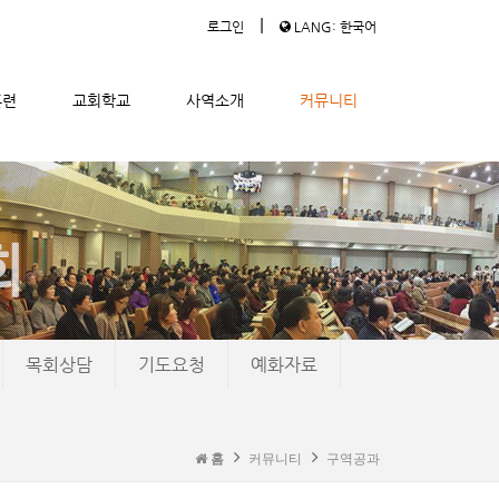
|
로그인
LANG: 한국어
훈련
교회학교
사역소개
커뮤니티
목회상담
기도요청
예화자료
홈
커뮤니티
구역공과