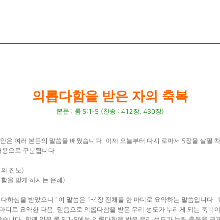
의롭다함을 받은 자의 축복
본문
:
롬
5:1-5 (
찬송
: 412
장
, 430
장
)
동안은 여러 본문의 말씀을 배웠습니다
.
이제 오늘부터 다시 로마서
5
장을 살필 
 내용으로 구분됩니다
.
의 진노
)
함을 받게 하시는 은혜
)
롭다하심을 받았으니
.’
이 말씀은
1-4
장 전체를 한 마디로 요약하는 말씀입니다
. 
 마디로 요약한 다음
,
믿음으로 의롭다함을 받은 우리 성도가 누리게 되는 축복
았습니다
.
함께 읽은 롬
5:1-5
에는 의롭다함을 받은 우리 성도가 누릴 축복을 크