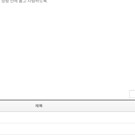
 성령 안에 품고 사랑하도록
.
제목