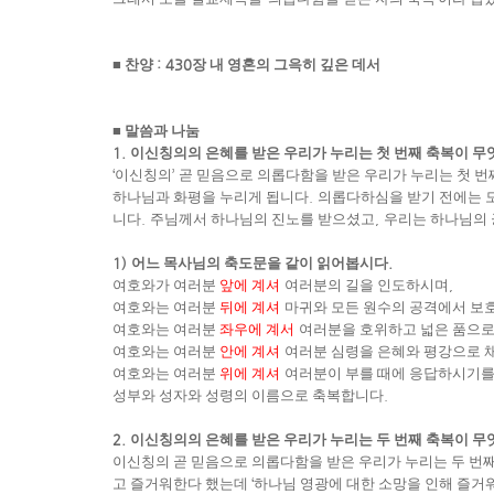
■
찬양
: 430
장 내 영혼의 그윽히 깊은 데서
■
말씀과 나눔
1.
이신칭의의 은혜를 받은 우리가 누리는 첫 번째 축복이 
‘
이신칭의
’
곧 믿음으로 의롭다함을 받은 우리가 누리는 첫 번
하나님과 화평을 누리게 됩니다
.
의롭다하심을 받기 전에는 
니다
.
주님께서 하나님의 진노를 받으셨고
,
우리는 하나님의 
1)
어느 목사님의 축도문을 같이 읽어봅시다
.
여호와가 여러분
앞에 계셔
여러분의 길을 인도하시며
,
여호와는 여러분
뒤에 계셔
마귀와 모든 원수의 공격에서 보
여호와는 여러분
좌우에 계서
여러분을 호위하고 넓은 품으로
여호와는 여러분
안에 계셔
여러분 심령을 은혜와 평강으로
여호와는 여러분
위에 계셔
여러분이 부를 때에 응답하시기
성부와 성자와 성령의 이름으로 축복합니다
.
2.
이신칭의의 은혜를 받은 우리가 누리는 두 번째 축복이 
이신칭의 곧 믿음으로 의롭다함을 받은 우리가 누리는 두 번
고 즐거워한다 했는데
‘
하나님 영광에 대한 소망을 인해 즐거