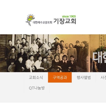
교회소식
구역공과
행사앨범
사
QT나눔방