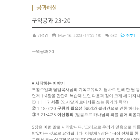
공과해설
구역공과 23-20
김성경
May 16, 2023
(14:55:19)
632
첨부1
구역공과
20
■
시작하는 이야기
부활주일과 담임목사님의 기독교유적지 답사로 인해 한 달 
먼저
1-4
장을 간단히 복습해 보면 다음과 같이 크게 세 가지
①
1:1-17
서론
(
인사말과 로마서를 쓰는 동기와 목적
)
②
1:18-3:20
구원의 필요성
(
불의와 불경건으로 인한 하나님
③
3:21-4:25
이신칭의
(
믿음으로 하나님의 의를 얻어 의롭다
5
장은 이런 말로 시작합니다
. ‘
그러므로 우리가 믿음으로 의
받았다는 것으로 요약됩니다
.
이렇게
5
장은
1-4
장 전체를 한
그래서 오늘 설교제목을
‘
의롭다함을 받은 자의 축복
’
이라 잡