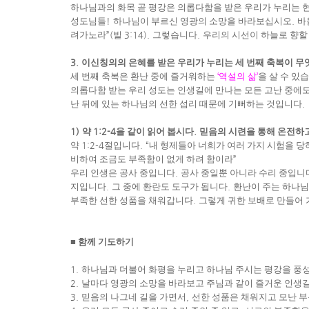
하나님과의 화목 곧 평강은 의롭다함을 받은 우리가 누리는 
성도님들
!
하나님이 부르신 영광의 소망을 바라보십시오
.
바
려가노라
”(
빌
3:14).
그렇습니다
.
우리의 시선이 하늘로 향할 
3.
이신칭의의 은혜를 받은 우리가 누리는 세 번째 축복이 
세 번째 축복은 환난 중에 즐거워하는
‘
역설의 삶
’
을 살 수 있
의롭다함 받는 우리 성도는 인생길에 만나는 모든 고난 중에
난 뒤에 있는 하나님의 선한 섭리 때문에 기뻐하는 것입니다
.
1)
약
1:2-4
을 같이 읽어 봅시다
.
믿음의 시련을 통해 온전하
약
1:2-4
절입니다
. “
내 형제들아 너희가 여러 가지 시험을 당
비하여 조금도 부족함이 없게 하려 함이라
”
우리 인생은 공사 중입니다
.
공사 중일뿐 아니라 수리 중입니
지입니다
.
그 중에 환란도 도구가 됩니다
.
환난이 주는 하나님
부족한 선한 성품을 채워갑니다
.
그렇게 귀한 보배로 만들어
■ 함께 기도하기
1.
하나님과 더불어 화평을 누리고 하나님 주시는 평강을 풍
2.
날마다 영광의 소망을 바라보고 주님과 같이 즐거운 인생길
3.
믿음의 나그네 길을 가면서
,
선한 성품은 채워지고 모난 