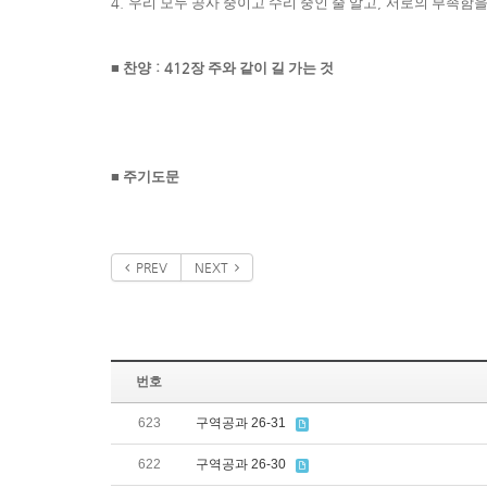
4.
우리 모두 공사 중이고 수리 중인 줄 알고
,
서로의 부족함을
■
찬양
: 412
장 주와 같이 길 가는 것
■
주기도문
PREV
NEXT
번호
623
구역공과 26-31
622
구역공과 26-30