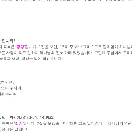
무엇입니까
?
째 축복은
‘
평강
’
입니다
. 1
절을 보면
, “
우리 주 예수 그리스도로 말미암아 하나님
모든 사람이 죄로 인하여 하나님의 진노 아래 있었습니다
.
그런데 주님께서 우리
긍휼과 사랑
,
평강을 받게 되었습니다
.
호하시며
,
 안아 주시며
,
 채워주시며
,
를
무엇입니까
? (
빌
3:20-21, 14
참조
)
째 축복은
‘
소망
’
입니다
. 2
절을 보겠습니다
. ‘
또한 그로 말미암아
...
하나님의 영광
워한다
’
는 말입니다
.