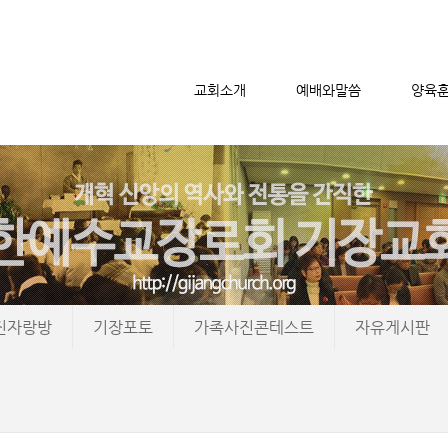
교회소개
예배와말씀
양육
메뉴 건너뛰기
진자랑방
기장포토
가족사진콘테스트
자유게시판