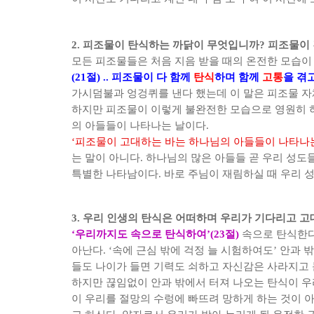
2.
피조물이 탄식하는 까닭이 무엇입니까
?
피조물이 
모든 피조물들은 처음 지음 받을 때의 온전한 모습이
(21
절
) ..
피조물이 다 함께
탄식
하며 함께
고통
을 겪
가시덤불과 엉겅퀴를 낸다 했는데 이 말은 피조물 자
하지만 피조물이 이렇게
불완전한 모습으로 영원히 
의 아들들이 나타나는 날이다
.
‘
피조물이 고대하는 바는 하나님의 아들들이 나타나
는 말이 아니다
.
하나님의 많은 아들들 곧 우리 성도
특별한 나타남이다
.
바로 주님이 재림하실 때 우리 
3.
우리 인생의 탄식은 어떠하며 우리가 기다리고 고
‘
우리까지도 속으로 탄식하여
’(23
절
)
속으로 탄식한다
아난다
. ‘
속에 근심 밖에 걱정 늘 시험하여도
’
안과 
들도 나이가 들면 기력도 쇠하고 자신감은 사라지고
하지만 끊임없이 안과 밖에서 터져 나오는 탄식이 
이 우리를 절망의 수렁에 빠뜨려 망하게 하는 것이 