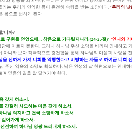
권세와 영광을 의미한다
.
우리는 신분만 아니라 양자로서의 온전한 권
들리는 우리의 연약한 몸이 온전히 속량을 받는 소망이다
.
‘
우리의 낮
은 몸으로 변하게 된다
.
 합니까
?
로 구원을 얻었으매
...
참음으로 기다릴지니라
.(24-25
절
)’
‘
인내와 기
영광에 이르지 못한다
.
그러나 하나님 주신 소망을 바라며 인내하고 
이 아니라 보다 적극적으로 경건함을 통해 하나님의 마음과 사랑을 
실을 선하게 가져 너희를 악행한다고 비방하는 자들로 하여금 너희 
님 주신 약속의 소망도 확실하다
.
남은 인생의 날 한편으로는 인내하
르며 믿음의 길을 잘 달려가야 한다
.
음 갖게 하소서
.
을 간절히 사모하는 마음 갖게 하소서
.
 하나님 의지하고 천국 소망하게 하소서
.
잘 걸어가게 하소서
.
 선전하여 하나님 영광 드러내게 하소서
.