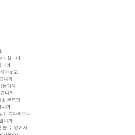
다
.
고대 합니다
렵니까
밝히어놓고
시렵니까
오시는가해
시렵니까
찬송 부르면
렵니까
 놓고 기다리오니
시렵니까
 볼 수 없어서
 오시옵소서