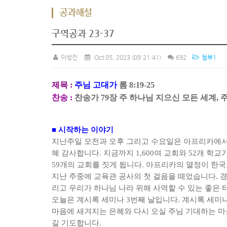
공과해설
구역공과 23-37
이성진
Oct 05, 2023
(09:21:41)
692
첨부1
제목
:
주님 고대가
롬
8:19-25
찬송
:
찬송가
79
장 주 하나님 지으신 모든 세계
,
■
시작하는 이야기
지난주일 오전과 오후 그리고 수요일은 아프리카에서
혜 감사합니다
.
지금까지
1,600
여 교회와
52
개 학교
59
개의 교회를 짓게 됩니다
.
아프리카의 열정이 한국
지난 주중에 교육관 공사의 첫 걸음을 떼었습니다
.
경
리고 우리가 하나님 나라 위해 사역할 수 있는 좋은
오늘은 계시록 세미나
3
번째 날입니다
.
계시록 세미나
마음에 새겨지는 은혜와 다시 오실 주님 기대하는 
길 기도합니다
.