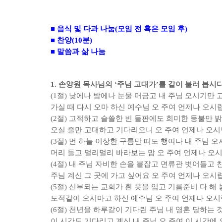
■
음식 및 다과 나눔
(
모임 전 혹은 모임 후
)
■
찬양
(10
분
)
■
말씀과 삶 나눔
1.
손양원 목사님의
‘
주님 고대가
’
를 같이 불러 봅시
(1
절
)
낮에나 밤에나 눈물 머금고 내 주님 오시기만 
가실 때 다시 오마 하신 예수님 오 주여 언제나 오시
(2
절
)
고적하고 슬쓸한 빈 들판에도 희미한 등불만 
오실 줄만 고대하고 기다리오니 오 주여 언제나 오
(3
절
)
먼 하늘 이상한 구름만 떠도 행여나 내 주님 
머리 들고 멀리멀리 바라보는 맘 오 주여 언제나 오
(4
절
)
내 주님 자비한 손을 붙잡고 면류관 벗어들고 
주님 계신 그 곳에 가고 싶어요 오 주여 언제나 오시
(5
절
)
신부되는 교회가 흰 옷을 입고 기름준비 다 해
도적같이 오시마고 하신 예수님 오 주여 언제나 오
(6
절
)
천년을 하루같이 기다린 주님 내 영혼 당하는 것
이 시간도 기다리고 계신 내 주님 오 주여 이 시간에