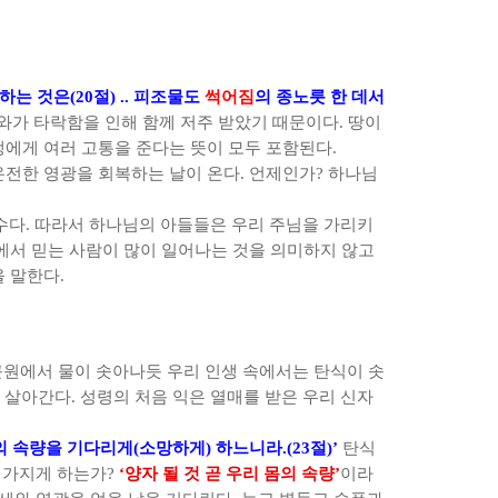
복하는 것은
(20
절
) ..
피조물도
썩어짐
의 종노릇 한 데서
하와가 타락함을 인해 함께 저주 받았기 때문이다
.
땅이
생에게 여러 고통을 준다는 뜻이 모두 포함된다
.
온전한 영광을 회복하는 날이 온다
.
언제인가
?
하나님
수다
.
따라서 하나님의 아들들은 우리 주님을 가리키
서 믿는 사람이 많이 일어나는 것을 의미하지 않고
을 말한다
.
근원에서 물이 솟아나듯 우리 인생 속에서는 탄식이 솟
을 살아간다
.
성령의 처음 익은 열매를 받은 우리 신자
몸의 속량을 기다리게
(
소망하게
)
하느니라
.(23
절
)’
탄식
 가지게 하는가
?
‘
양자 될 것 곧 우리 몸의 속량
’
이라