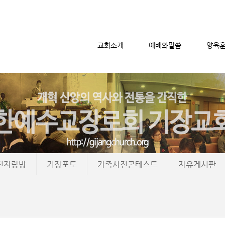
교회소개
예배와말씀
양육
메뉴 건너뛰기
진자랑방
기장포토
가족사진콘테스트
자유게시판