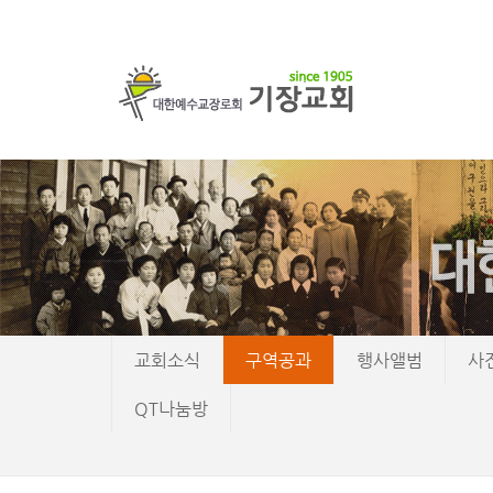
교회소식
구역공과
행사앨범
사
QT나눔방