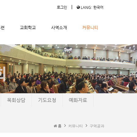
|
로그인
LANG: 한국어
훈련
교회학교
사역소개
커뮤니티
목회상담
기도요청
예화자료
홈
커뮤니티
구역공과