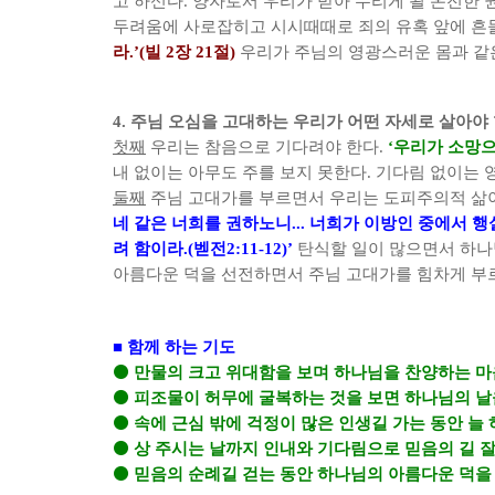
고 하신다
.
양자로서 우리가 받아 누리게 될 온전한 
두려움에 사로잡히고 시시때때로 죄의 유혹 앞에 흔
라
.’(
빌
2
장
21
절
)
우리가 주님의 영광스러운 몸과 같
4.
주님 오심을 고대하는 우리가 어떤 자세로 살아야
첫째
우리는 참음으로 기다려야 한다
.
‘
우리가 소망으
내 없이는 아무도 주를 보지 못한다
.
기다림 없이는 
둘째
주님 고대가를 부르면서 우리는 도피주의적 삶
네 같은 너희를 권하노니
...
너희가 이방인 중에서 행
려 함이라
.(
벧전
2:11-12)’
탄식할 일이 많으면서 하나
아름다운 덕을 선전하면서 주님 고대가를 힘차게 부
■
함께 하는 기도
⚫
만물의 크고 위대함을 보며 하나님을 찬양하는 마
⚫
피조물이 허무에 굴복하는 것을 보면 하나님의 날
⚫
속에 근심 밖에 걱정이 많은 인생길 가는 동안 늘
⚫
상 주시는 날까지 인내와 기다림으로 믿음의 길 
⚫
믿음의 순례길 걷는 동안 하나님의 아름다운 덕을