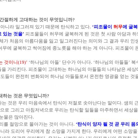
간절하게 고대하는 것이 무엇입니까
?
 아니라 일그러져 있기 때문에 탄식하고 있다
.
‘
피조물이
허무
에 굴
고 있는 것을
’
피조물들이 허무에 굴복하게 된 것은 첫 사람 아담과 
체가 처음의 아름다움을 잃고 일그러진다는 의미와 그 결과 우리 인
허무에 굴복하고 썩어짐에 종노릇을 해야 하는 게 아니다
.
피조물이 
는 것이니
(19)’
‘
하나님의 아들
’
단수가 아니다
. ‘
하나님의 아들들
’
복
들을 가리킨다
.
피조물이 고대하는 하나님의 아들들의 나타남은 세상에
성도들이 완전히 변화되어 하나님 아들들로서 온전한 영광을 얻는 것
대하는 것은 무엇입니까
?
는 것은 우리 마음속에서 탄식이 저절로 솟아난다는 말이다
.
샘의 
밖으로 그리고 아침저녁으로 우리는 탄식할 일들을 마주하면서 세상
 눈물은 많아진다
.
우리를 절망으로 몰아가는 것이 아니다
.
‘
탄식이 양자 될 것 곧 우리 
아니라 도리어 우리에게 참 소망을 가지게 한다
.
우리에게 어떤 소망을