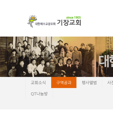
교회소식
구역공과
행사앨범
사
QT나눔방