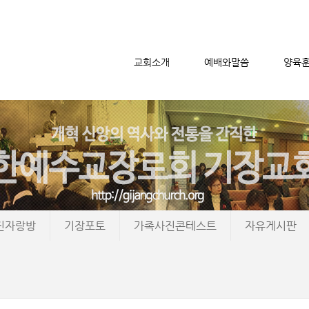
교회소개
예배와말씀
양육
메뉴 건너뛰기
진자랑방
기장포토
가족사진콘테스트
자유게시판