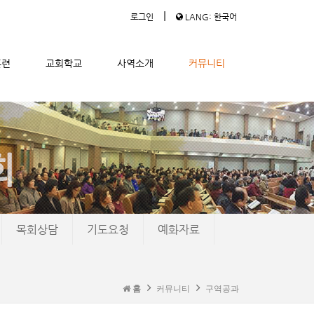
|
로그인
LANG: 한국어
훈련
교회학교
사역소개
커뮤니티
목회상담
기도요청
예화자료
홈
커뮤니티
구역공과