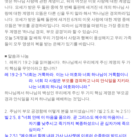
넷은 하나님 사랑에 관한 계명이고
,
뒤의 여섯은 이웃 사랑에 대한 계명입
니다
.
모세가 받은 두 돌판 중에 첫 번째 돌판에 새겨진 네 개의 하나님 사
랑에 대한 계명의 으뜸은 다른 신을 두지 말라 해서
‘
하나님은 경외하라
’
입
니다
.
모세가 받은 둘째 돌판에 새겨진
6
개의 이웃 사랑에 대한 계명 중에
으뜸은
‘
부모를 공경하라
’
입니다
.
따라서 십계명을 떠받치는 가장 중요한
두 계명은
‘
하나님 경외
,
부모 공경
’
이라 할 수 있습니다
.
오늘
5
계명을 잘 배워 우리 가정에서 사랑과 행복이 풍성해지고 우리 가족
들이 모두 영생의 복을 받는 은혜가 있기를 바랍니다
.
■
말씀과 나눔
1.
레위기
19:2-3
을 읽어봅시다
.
하나님께서 우리에게 주신 계명의 두 가
지 핵심을 무엇이라고 합니까
?
레
19:2-3
“
너희는 거룩하라
.
이는 나 여호와 너희 하나님이 거룩함이니
라
.
너희 각 사람은
부모를 경외하고 나의 안식일을 지키라
.
나는 너희의 하나님 여호와이니라
.”
하나님께서 하나님의 백성인 우리에게 주신 두 가지 핵심 계명은
‘
부모공
경과 안식일을 지켜 하나님을 예배하는 것
’
입니다
.
2.
주님이 부모 공경함에 어떻게 본을 보이셨습니까
? (
빌
2:5,8;
눅
2:51)
빌
2:5, 8 “
너희 안에 이 마음을 품으라
.
곧 그리스도 예수의 마음이니
…
자기를 낮추시고 죽기까지 복종하셨으니 곧 십자가에 죽으
심이라
.”
눅
2:51
“
예수께서 함께 내려 가사 나사렛에 이르러 순종하여 받드시더