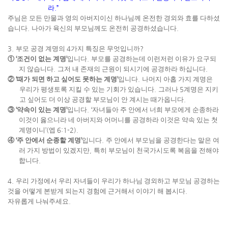
라
.”
주님은 모든 만물과 영의 아버지이신 하나님께 온전한 경외와 효를 다하셨
습니다
.
나아가 육신의 부모님께도 온전히 공경하셨습니다
.
3.
부모 공경 계명의
4
가지 특징은 무엇입니까
?
①
‘
조건이 없는 계명
’
입니다
.
부모를 공경하는데 이런저런 이유가 요구되
지 않습니다
.
그저 내 존재의 근원이 되시기에 공경하라 하십니다
.
②
‘
때가 되면 하고 싶어도 못하는 계명
’
입니다
.
나머지 아홉 가지 계명은
우리가 평생토록 지킬 수 있는 기회가 있습니다
.
그러나
5
계명은 지키
고 싶어도 더 이상 공경할 부모님이 안 계시는 때가옵니다
.
③
‘
약속이 있는 계명
’
입니다
. ‘
자녀들아 주 안에서 너희 부모에게 순종하라
이것이 옳으니라 네 아버지와 어머니를 공경하라 이것은 약속 있는 첫
계명이니
’(
엡
6:1-2).
④
‘
주 안에서 순종할 계명
’
입니다
.
주 안에서 부모님을 공경한다는 말은 여
러 가지 방법이 있겠지만
,
특히 부모님이 천국가시도록 복음을 전해야
합니다
.
4.
우리 가정에서 우리 자녀들이 우리가 하나님 경외하고 부모님 공경하는
것을 어떻게 본받게 되는지 경험에 근거해서 이야기 해 봅시다
.
자유롭게 나눠주세요
.