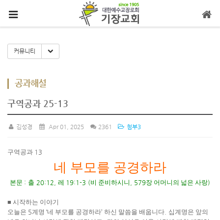
메뉴 건너뛰기
Toggle Dropdown
커뮤니티
공과해설
구역공과 25-13
김성경
Apr 01, 2025
2361
첨부3
구역공과
13
네 부모를 공경하라
본문
:
출
20:12,
레
19:1-3 (
비 준비하시니
, 579
장 어머니의 넓은 사랑
)
■
시작하는 이야기
오늘은
5
계명
‘
네 부모를 공경하라
’
하신 말씀을 배웁니다
.
십계명은 앞의