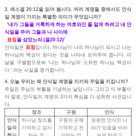
3. 에스겔 20:12을 읽어 봅시다. 여러 계명들 중에서도 안식
일 계명이 가지는 특별한 의미가 무엇입니까?
‘내가 그들을 거룩하게 하는 여호와인 줄 알게 하려고 내 안
식일을 주어 그들과 나 사이에
표징
을 삼았노라.(겔20:12)’
안식일은
표징
입니다. 하나님이 나의 하나님이 되시고 나는
하나님의 백성이 된다는 것을 나타내 보여주여 줍니다. 이
날을 구별함으로써 ‘나는 하나님의 소유된 하나님 백성이
다.’ 라는 사실을 증거합니다.
4. 오늘 우리는 왜 안식일 계명을 지키되 주일을 지킵니까?
주일은 주님의 부활을 기념하는 날입니다. 그리고 이 부활이
야 말로, 안식일의 계명의 3가지 핵심을 다 성취한 사건입니
다.
창조
구원
안식
안식
하나님 창조를
구원의 은혜
영원한 안식의 나
일의
기억하고 감사
기억하고 전
라가 있음을 바라
핵심
하는 것,
파하는 것
보게 하려고