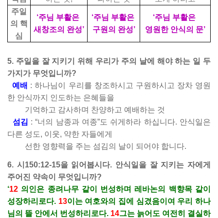
주일
‘주님 부활은
‘주님 부활은
‘주님 부활은
의 핵
새창조의 완성’
구원의 완성’
영원한 안식의 문’
심
5. 주일을 잘 지키기 위해 우리가 주의 날에 해야 하는 일 두
가지가 무엇입니까?
예배
: 하나님이 우리를 창조하시고 구원하시고 장차 영원
한 안식까지 인도하는 은혜들을
기억하고 감사하며 찬양하고 예배하는 것
섬김
: “너의 남종과 여종”도 쉬게하라 하십니다. 안식일은
다른 성도, 이웃, 약한 자들에게
선한 영향력을 주는 섬김의 날이 되어야 합니다.
6. 시150:12-15을 읽어봅시다. 안식일을 잘 지키는 자에게
주어진 약속이 무엇입니까?
‘
12
의인은 종려나무 같이 번성하며 레바논의 백향목 같이
성장하리로다.
13
이는 여호와의 집에 심겼음이여 우리 하나
님의 뜰 안에서 번성하리로다.
14
그는 늙어도 여전히 결실하