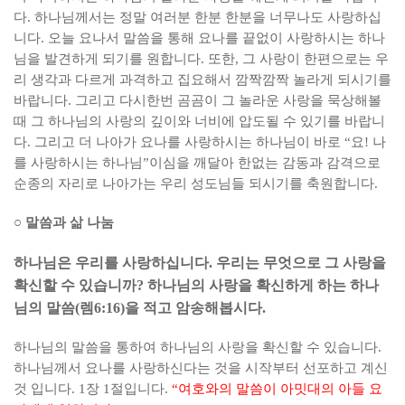
다
.
하나님께서는 정말 여러분 한분 한분을 너무나도 사랑하십
니다
.
오늘 요나서 말씀을 통해 요나를 끝없이 사랑하시는 하나
님을 발견하게 되기를 원합니다
.
또한
,
그 사랑이 한편으로는 우
리 생각과 다르게 과격하고 집요해서 깜짝깜짝 놀라게 되시기를
바랍니다
.
그리고 다시한번 곰곰이 그 놀라운 사랑을 묵상해볼
때 그 하나님의 사랑의 깊이와 너비에 압도될 수 있기를 바랍니
다
.
그리고 더 나아가 요나를 사랑하시는 하나님이 바로
“
요
!
나
를 사랑하시는 하나님
”
이심을 깨달아 한없는 감동과 감격으로
순종의 자리로 나아가는 우리 성도님들 되시기를 축원합니다
.
○
말씀과 삶 나눔
하나님은 우리를 사랑하십니다
.
우리는 무엇으로 그 사랑을
확신할 수 있습니까
?
하나님의 사랑을 확신하게 하는 하나
님의 말씀
(
렘
6:16)
을 적고 암송해봅시다
.
하나님의 말씀을 통하여 하나님의 사랑을 확신할 수 있습니다
.
하나님께서 요나를 사랑하신다는 것을 시작부터 선포하고 계신
것 입니다
. 1
장
1
절입니다
.
“
여호와의 말씀이 아밋대의 아들 요