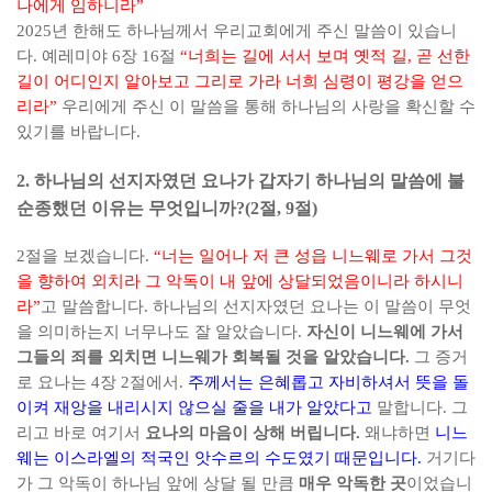
나에게 임하니라
”
2025
년 한해도 하나님께서 우리교회에게 주신 말씀이 있습니
다
.
예레미야
6
장
16
절
“
너희는 길에 서서 보며 옛적 길
,
곧 선한
길이 어디인지 알아보고 그리로 가라 너희 심령이 평강을 얻으
리라
”
우리에게 주신 이 말씀을 통해 하나님의 사랑을 확신할 수
있기를 바랍니다
.
2.
하나님의 선지자였던 요나가 갑자기 하나님의 말씀에 불
순종했던 이유는 무엇입니까
?(2
절
, 9
절
)
2
절을 보겠습니다
.
“
너는 일어나 저 큰 성읍 니느웨로 가서 그것
을 향하여 외치라 그 악독이 내 앞에 상달되었음이니라 하시니
라
”
고 말씀합니다
.
하나님의 선지자였던 요나는 이 말씀이 무엇
을 의미하는지 너무나도 잘 알았습니다
.
자신이 니느웨에 가서
그들의 죄를 외치면 니느웨가 회복될 것을 알았습니다
.
그 증거
로 요나는
4
장
2
절에서
.
주께서는 은혜롭고 자비하셔서 뜻을 돌
이켜 재앙을 내리시지 않으실 줄을 내가 알았다고
말합니다
.
그
리고 바로 여기서
요나의 마음이 상해 버립니다
.
왜냐하면
니느
웨는 이스라엘의 적국인 앗수르의 수도였기 때문입니다
.
거기다
가 그 악독이 하나님 앞에 상달 될 만큼
매우 악독한 곳
이었습니