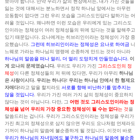
보아야 합니다
.
만약 우리가 삶의 현장에서는
,
내가 가진 것들을
잃는 것에 대해서는 분노하면서 정작 하나님 앞에서는 아무런
요동함이 없다면 그런 우리 모습을 그리스도인답다 말하기는 어
려울 것입니다
.
왜냐하면 이런 모습은 우리에게 있는 그리스도
인이라는 정체성이 여러 정체성들의 뒤에 있다는 것을 말해주고
있기 때문입니다
.
요나에게는 히브리인이라는 정체성이 가장 중
요했습니다
.
그런데 히브리인이라는 정체성은 요나로 하여금
니
느웨로 가라는 하나님의 명령에 순종하게 만드는 것이 아니라
하나님의 말씀을 떠나 멀리
,
더 멀리 도망치게 만들었습니다
.
이
게 요나의 문제였습니다
.
우리도 우리가 가진
그리스도인의 정
체성
이 다른 정체성들의 저 뒤에 있다면
,
우리가 아무리
하나님
은 사랑이시다
.
우리는 하나다
!
우리는 하나님 안에서 한 형제요
자매다
!
라고 말을 할지라도
서로를 향해 비난하기를 멈추지는
않을 것입니다
.
우리가 가진 여러 가지 삶의 정체성이 중요하지
않다는 것이 아닙니다
.
다만
,
그
어떤 것도 그리스도인이라는 정
체성을 넘어 우리의 가장 중요한 정체성이 될 수는 없다
는 것
을
말씀드리는 겁니다
.
우리가 그리스도인이라는 정체성을 우리가
가진 최고의 정체성으로 삼지 않으면 우리도 요나처럼 언제라도
기꺼이 하나님의 말씀에 불순종하게 될 것입니다
.
이것이 바로
우리가 하나님의 자녀임에도 불구하고 하나님의 말씀에 불순종