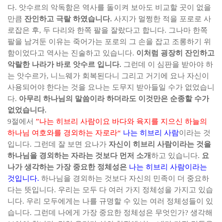
다
.
앗수르의 악독함은 역사를 돌이켜 보아도 비교할 곳이 없을
만큼
잔인하고 극랄 하였습니다
.
사지가 멀쩡한 적을 포로로 사
로잡은 후
,
두 다리와 한쪽 팔을 잘랐다고 합니다
.
그나마 한쪽
팔을 남겨둔 이유는 죽어가는 포로의 그 손을 잡고 조롱하기 위
함이었다고 역사는 진술하고 있습니다
.
이처럼 굉장히 잔인하고
악랄한 나라가 바로 앗수르 입니다
.
그런데 이 심판을 받아야 하
는 앗수르가
,
니느웨가 회복된다니 그리고 거기에 요나 자신이
사용되어야 한다는 것을 요나는 도무지 받아들일 수가 없었습니
다
.
아무리 하나님의 말씀이라 하더라도 이것만은 순종할 수가
없었습니다
.
9
절에서
”
나는 히브리 사람이요 바다와 육지를 지으신 하늘의
하나님 여호와를 경외하는 자로라
“
나는 히브리 사람
이라는 것
입니다
.
그런데 잘 보면 요나가
자신이 히브리 사람이라는 것을
하나님을 경외하는 자라는 것보다 먼저 소개
하고 있습니다
.
요
나가 생각하는 가장 중요한 정체성은
나는 히브리 사람이라는
것입니다
.
하나님을 경외하는 것보다 자신의 민족이 더 중요하
다는 뜻입니다
.
우리는 모두 다 여러 가지 정체성을 가지고 있습
니다
.
우리 모두에게는 나를 규명할 수 있는 여러 정체성들이 있
습니다
.
그런데 나에게 가장 중요한 정체성은 무엇인가
?
생각해