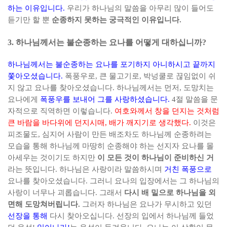
하는 이유입니다
.
우리가 하나님의 말씀을 아무리 많이 들어도
듣기만 할 뿐
순종하지 못하는 궁극적인 이유입니다
.
3.
하나님께서는 불순종하는 요나를 어떻게 대하십니까
?
하나님께서는 불순종하는 요나를 포기하지 아니하시고 끝까지
쫓아오셨습니다
.
폭풍우로
,
큰 물고기로
,
박넝쿨로 끊임없이 쉬
지 않고 요나를 찾아오셨습니다
.
하나님께서는 먼저
,
도망치는
요나에게
폭풍우를 보내어 그를 사랑하셨습니다
.
4
절 말씀을 문
자적으로 직역하면 이렇습니다
.
여호와께서 창을 던지는 것처럼
큰 바람을 바다위에 던지시매
,
배가 깨지기로 생각했다
.
이것은
피조물도
,
심지어 사람이 만든 배조차도 하나님께 순종하려는
모습을 통해 하나님께 마땅히 순종해야 하는 선지자 요나를 몰
아세우는 것이기도 하지만
이 모든 것이 하나님이 준비하신 거
라는 뜻입니다
.
하나님은 사랑이라 말씀하시며
거친 폭풍으로
요나를 찾아오셨습니다
.
그러니 요나의 입장에서는 그 하나님의
사랑이 너무나 괴롭습니다
.
그래서
다시 배 밑으로 하나님을 외
면해 도망쳐버립니다
.
그러자 하나님은 요나가 무시하고 있던
선장을 통해
다시 찾아오십니다
.
선장의 입에서 하나님께 들었