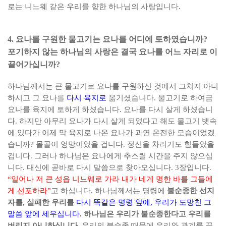
로는 니느웨 같은 우리를 향한 하나님의 사랑입니다
.
4.
요나를 구원한 물고기는 요나를 어디에 토하였습니까
?
포기하지 않는 하나님의 사랑은 결국 요나를 어느 자리로 이
끌어가십니까
?
하나님께서는 큰 물고기로 요나를 구원하신 것에서 그치지 아니
하시고 그 요나를
다시 육지로
옮기셨습니다
.
물고기로 하여금
요나를 육지에 토하게 하셨습니다
.
요나를 다시 살게 하셨습니
다
.
하지만 아무리 요나가 다시 살게 되었다고 해도 물고기 뱃속
에 있다가 이제 막 육지로 나온 요나가 과연 온전한 모습이었겠
습니까
?
몰골이 엉망이었을 겁니다
.
정신을 차리기도 힘들었을
겁니다
.
그러나 하나님은 요나에게 추스릴 시간을 주지 않으십
니다
.
대신에 곧바로 다시 말씀으로 찾아오십니다
. 3
장입니다
.
“
일어나 저 큰 성읍 니느웨로 가라 내가 네게 명한 바를 그들에
게 선포하라
”
고 하십니다
.
하나님께서는 명령에
불순종한 선지
자를
,
실패한 우리를
다시 똑같은 명령 앞에
,
우리가 도망친 그
말씀 앞에 세우십니다
.
하나님은 우리가 불순종한다고 우리를
버리지 아니하십니다
.
우리의 불순종 때문에 우리와 관계를 끊