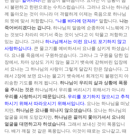
던 음성
!
일어나라
!
는 음성이 들려옵니다
.
요나는 이 상황이 몹
시 불편하고 한편으로는 수치스럽습니다
.
그러나 요나는 하나님
께 돌아오는 것이 아니라 더 격렬하게 이제는 죽음으로 하나님
의 뜻에 맞서 저항합니다
.
”
나를 바다에 던져라
“
말합니다
.
나는
죽어버리겠다는 겁니다
.
하나님의 말씀에 순종하여 니느웨에 가
는 것보다 차라리 여기서 죽는 것이 낫다고 이 악물고 저항하고
있는 겁니다
.
그러나
하나님께서는 이런 요나도 포기하지 않고
사랑하십니다
.
큰 물고기를 예비하셔서 요나를 삼키게 하셨습니
다
.
요나를 죽음에서 구원하셨습니다
.
그러나 그 구원을 당한 입
장에서
,
차마 상상도 가지 않는 물고기 뱃속에 갇혀버린 입장에
서 요나는 그 하나님의 사랑이 그렇게 달갑지 만은 않습니다
.
그
래서
2
장에 보면 요나는 물고기 뱃속에서 회개인지 불평인지 아
리송한 기도를 하게 됩니다
.
하나님이 우리의 삶과 상황에 폭풍
을 주시는 것은
하나님께서 우리를 버리시기 위해서가 아니라
우리를 사랑하시기 때문입니다
.
우리를 포기하지 않으시고 추적
하시기 위해서 따라오시기 위해서입니다
.
요나는 하나님을 떠났
지만
,
하나님은 요나를 떠나지 않으셨습니다
.
요나는 하나님의
얼굴을 피해 도망갔지만
,
하나님은 끝까지 쫓아가셔서 요나의
얼굴을 대면하고자 하셨습니다
.
그래서 보내신 것이 폭풍입니
다
.
배가 깨질 것 같은 폭풍입니다
.
이것이 때로는 요나같고
,
때