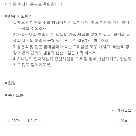
시기를 주님 이름으로 축원합니다
.
■
함께 기도하기
1. 때로 넘어져도 주를 힘입어 다시 일어나며
,
때로 아파도 다시 싸매
는 은혜를 주옵소서
.
2. 가족구원과 열방선교
,
믿음의 가정 세움과 교회를 섬김
,
경건의 능
력과 경건의 모양을
균형 있게 모두 잘 감당하게 하옵소서
.
3. 영혼의 닻 같은 담대함과 거룩한 두려움을 모두 가지고
,
하늘의 평
강 가운데 끝까지
믿음의 선한 싸움을 하게 하소서
.
4. 하나님의 인자하심과 준엄하심을 모두 잘 알아 낙심하지도
,
방심하
지도 않고 달려가도록
.
■
찬양
■
주기도문
이 게시물을
PREV
NEXT
목록