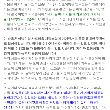
려움을 이기지 못하고 떠났습니다
. 2
차 선교여행을 앞두고는 마가를 데려
가는 일로 바울과 바나바가 다투고 서로 분열하는 일까지 생겼습니다
.
그
러나 결국 어떻게 되었습니까
?
‘
네가 올 때 마가를 데리고 오라 그가 나의
일에 유익하니라
(
딤후
4:1)’
마가는 어느 시점에선가 바울과 화해를 했고
,
바울의 노년에 큰 위로자가 되었습니다
. 4
복음서 중의 하나인 마가복음을
기록할 만큼 귀한 사역자로 세워졌습니다
.
2.
바울은 이방인의 사도임을 자랑스럽게 여기면서도 동족 유대인 구원에
도 열심이었습니다
.
하나를 취하면 하나는 버려야 하는 일도 있지만
,
하나
만 택할 수 없고 둘 다 붙잡아야 하는 일도 많습니다
.
가정과 교회생활
,
경
건의 모양과 능력의 균형이 있습니까
?
우리 성도는 평생 가정을 위한 사명과 교회를 위한 사명 둘 다 붙잡아야 합
니다
.
과거에는 너무 교회 중심의 신앙생활을 하다 보니 가족은 소홀히 하
는 일이 있어 문제가 되는 시절이 있었습니다
.
그러나 오늘날은 반대 현상
이 일어납니다
.
갈수록 우리 젊은 성도들 가정이 온통 내 가족만 생각하고
교회와 형제 이웃에 대한 생각은 하지 않으려는 경향이 많아지고 있습니
다
.
또 경건의 모양과 능력에 대한 부분도 마찬가지입니다
.
주님이 말씀하시
기를
‘
화 있을진저
!
외식하는 서기관들과 바리새인들이여 너희가 박하와
회향과 근채의 십일조는 드리되 율법의 더 중한 바 정의와 긍휼과 믿음은
버렸도다
.
그러나 이것도 행하고 저것도 버리지 말아야 할지니라
.(
마
23:23)’
경건의 모양과 경건의 능력도 둘 다 취해야 하는 중요한 일입니다
.