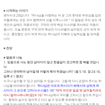
■
시작하는 이야기
로마서
8:28
입니다
. “
하나님을 사랑하는 자 곧 그의 뜻대로 부르심을 입은
자들에게는 모든 것이 합력하여 선을 이루느니라
.”
이 말씀은 우리 성도 개
개인의 삶에도 적용되지만
,
구약의 언약 백성 이스라엘 역사에도 적용이
됩니다
.
오늘 본문은 구약 언약 백성인 이스라엘의 넘어짐도 선이 되게 하
시고
,
충만함도 선이 되게 하시는 하나님의 지혜와 신실하심을 잘 보여줍
니다
.
■
찬양
■
말씀과 나눔
1.
믿음으로 사는 동안 넘어지지 않고 한결같이 견고하면 참 복될 것입니
다
.
그러나 연약하여 넘어질 때 어떻게 해야 하겠습니까
? (
욥
5:18,
잠
24:16,
딤후
4:1
참조
)
누구나 실수할 수 있고 넘어질 수 있습니다
.
그럴 때 다시 손잡아 주시는 하
나님을 바라봐야 합니다
.
‘
하나님은 아프게 하시다가 싸매시며 상하게 하
시다가 그 손으로 고치시나니
(
욥
5:18)’
‘
대저 의인은 일곱 번 넘어질지라도
다시 일어나려니와
(
잠
24:16)’
하나님께서 우리를 고치시고 일으켜 주십니
다
.
형제의 실수도 덮어주고 다시 설 수 있도록 위로해야 합니다
.
바울과 바나바와 함께 떠난 마가를 보십시오
.
그는
1
차 선교여행 도중 어