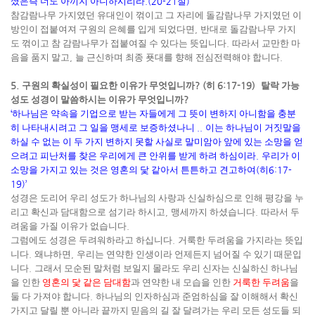
셨은즉 너도 아끼지 아니하시리라
.(20-21
절
)’
참감람나무 가지였던 유대인이 꺾이고 그 자리에 돌감람나무 가지였던 이
방인이 접붙여져 구원의 은혜를 입게 되었다면
,
반대로 돌감람나무 가지
도 꺾이고 참 감람나무가 접붙여질 수 있다는 뜻입니다
.
따라서 교만한 마
음을 품지 말고
,
늘 근신하며 최종 푯대를 향해 전심전력해야 합니다
.
5.
구원의 확실성이 필요한 이유가 무엇입니까
? (
히
6:17-19)
탈락 가능
성도 성경이 말씀하시는 이유가 무엇입니까
?
‘
하나님은 약속을 기업으로 받는 자들에게 그 뜻이 변하지 아니함을 충분
히 나타내시려고 그 일을 맹세로 보증하셨나니
..
이는 하나님이 거짓말을
하실 수 없는 이 두 가지 변하지 못할 사실로 말미암아 앞에 있는 소망을 얻
으려고 피난처를 찾은 우리에게 큰 안위를 받게 하려 하심이라
.
우리가 이
소망을 가지고 있는 것은 영혼의 닻 같아서 튼튼하고 견고하여
(
히
6:17-
19)’
성경은 도리어 우리 성도가 하나님의 사랑과 신실하심으로 인해 평강을 누
리고 확신과 담대함으로 섬기라 하시고
,
맹세까지 하셨습니다
.
따라서 두
려움을 가질 이유가 없습니다
.
그럼에도 성경은 두려워하라고 하십니다
.
거룩한 두려움을 가지라는 뜻입
니다
.
왜냐하면
,
우리는 연약한 인생이라 언제든지 넘어질 수 있기 때문입
니다
.
그래서 모순된 말처럼 보일지 몰라도 우리 신자는 신실하신 하나님
을 인한
영혼의 닻 같은 담대함
과 연약한 내 모습을 인한
거룩한 두려움
을
둘 다 가져야 합니다
.
하나님의 인자하심과 준엄하심을 잘 이해해서 확신
가지고 달릴 뿐 아니라 끝까지 믿음의 길 잘 달려가는 우리 모든 성도들 되