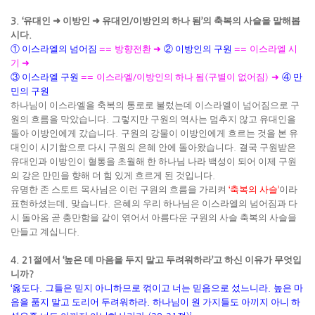
3. ‘
유대인
➜
이방인
➜
유대인
/
이방인의 하나 됨
’
의 축복의 사슬을 말해봅
시다
.
①
이스라엘의 넘어짐
==
방향전환
➜
②
이방인의 구원
==
이스라엘 시
기
➜
③
이스라엘 구원
==
이스라엘
/
이방인의 하나 됨
(
구별이 없어짐
)
➜
④
만
민의 구원
하나님이 이스라엘을 축복의 통로로 불렀는데 이스라엘이 넘어짐으로 구
원의 흐름을 막았습니다
.
그렇지만 구원의 역사는 멈추지 않고 유대인을
돌아 이방인에게 갔습니다
.
구원의 강물이 이방인에게 흐르는 것을 본 유
대인이 시기함으로 다시 구원의 은혜 안에 돌아왔습니다
.
결국 구원받은
유대인과 이방인이 혈통을 초월해 한 하나님 나라 백성이 되어 이제 구원
의 강은 만민을 향해 더 힘 있게 흐르게 된 것입니다
.
유명한 존 스토트 목사님은 이런 구원의 흐름을 가리켜
‘
축복의 사슬
’
이라
표현하셨는데
,
맞습니다
.
은혜의 우리 하나님은 이스라엘의 넘어짐과 다
시 돌아옴 곧 충만함을 같이 엮어서 아름다운 구원의 사슬 축복의 사슬을
만들고 계십니다
.
4. 21
절에서
‘
높은 데 마음을 두지 말고 두려워하라
’
고 하신 이유가 무엇입
니까
?
‘
옳도다
.
그들은 믿지 아니하므로 꺾이고 너는 믿음으로 섰느니라
.
높은 마
음을 품지 말고 도리어 두려워하라
.
하나님이 원 가지들도 아끼지 아니 하