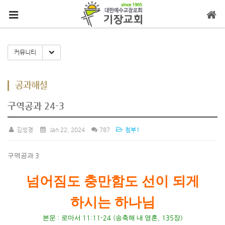
메뉴 건너뛰기
Toggle Dropdown
커뮤니티
공과해설
구역공과 24-3
김성경
Jan 22, 2024
787
첨부1
구역공과
3
넘어짐도 충만함도 선이 되게
하시는 하나님
본문
:
로마서
11:11-24 (
송축해 내 영혼
, 135
장
)