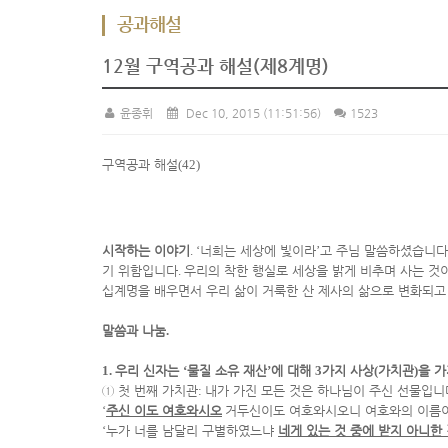
공과해설
12월 구역공과 해설(제8계명)
윤종휘
Dec 10, 2015
(11:51:56)
1523
구역공과 해설
(42)
시작하는 이야기
. ‘
너희는 세상에 빛이라
’
고 주님 말씀하셨습니다
기 위함입니다
.
우리의 착한 행실로 세상을 밝게 비추며 사는 것
십계명을 배우면서 우리 삶이 거룩한 산 제사의 삶으로 변화되
말씀과 나눔
.
1.
우리 신자는
‘
물질 소유 재산
’
에 대해
3
가지 사상
(
가치관
)
을 
①
첫 번째 가치관
:
내가 가진 모든 것은 하나님이 주신 선물입니
‘
주신 이도 여호와시오
거두신이도 여호와시오니 여호와의 이름
‘
누가 너를 남달리 구별하였느냐
네게 있는 것 중에 받지 아니한