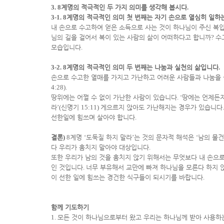
3. 8
계명의 적극적인 두 가지 의미를 생각해 봅시다
.
3-1. 8
계명의 적극적인 의미 첫 번째는 자기 손으로 열심히 일하
내 손으로 수고하여 얻은 소득으로 사는 것이 하나님이 주신 복
님의 길을 걸어서 복이 있는 사람의 삶이 어떠하다고 합니까
?
수
모습입니다
.
3-2. 8
계명의 적극적인 의미 두 번째는 나눔과 실천의 삶입니다
.
손으로 수고한 열매를 가지고 가난하고 어려운 사람들과 나눔을
4:28).
땅위에는 어쩔 수 없이 가난한 사람이 있습니다
. ‘
땅에는 언제든지
라
’(
신명기
15:11)
게으르지 않아도 가난해지는 경우가 있습니다
선한일에 힘쓰며 살아야 합니다
.
결론
)
8
계명
‘
도둑질 하지 말라
’
는 것의 문자적 해석은
‘
남의 물건
다 우리가 훔치지 말아야 대상입니다
.
또한 우리가 남의 것을 훔치지 않기 위해서는 무엇보다 내 손으
인 것입니다
.
너무 부유해서 교만에 빠져 하나님을 모른다 하지 
이 선한 일에 힘쓰는 경건한 식구들이 되시기를 바랍니다
.
함께 기도하기
1.
모든 것이 하나님으로부터 왔고 우리는 하나님께 받아 사용하