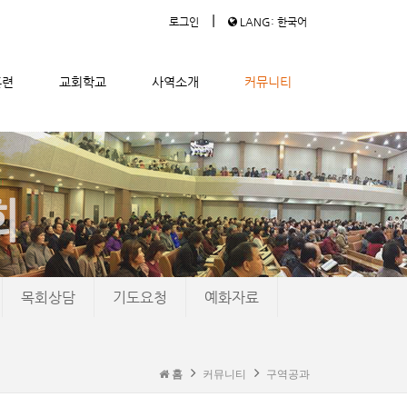
|
로그인
LANG: 한국어
훈련
교회학교
사역소개
커뮤니티
목회상담
기도요청
예화자료
홈
커뮤니티
구역공과