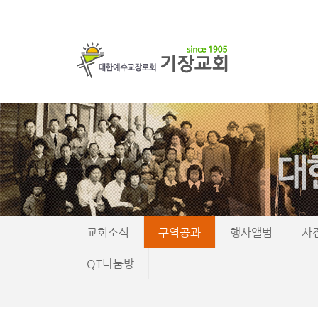
교회소식
구역공과
행사앨범
사
QT나눔방