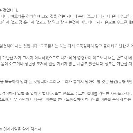
는 것입니다
.
입니다
. ‘
여호와를 경외하며 그의 길을 걷는 자마다 복이 있도다 네가 네 손이 수고한
고하지 않고 땀 흘리지 않고도 잘 먹고 잘 사는것이 아닙니다
.
자기 손으로 수고한대로
 실천하며 사는 것입니다
. ‘
도둑질하는 자는 다시 도둑질하지 말고 돌이켜 가난한 자에
 가난한 자가 그치지 아니하겠으므로 내가 네게 명령하여 이르노니 너는 반드시 네 땅
.
몸이 아프거나 형편상 도저히 일할 기회가 없는 사람도 있습니다
.
성도는 가난한 자
을 도둑하지 말라
’
는 것입니다
.
그러나 우리가 훔치지 말아야 할 것은 물건
(
유형적인
로 정직하게 일할 줄 알아야 합니다
.
또한 손으로 수고한 열매를 가난한 사람들과 나
않으며
,
너무 가난해서 마음이 미혹을 받아 도둑질하여 하나님의 이름을 욕되게 하는 
는 청지기임을 알게 하소서