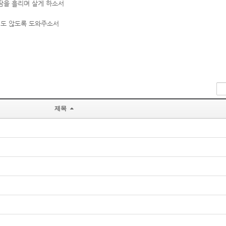
땀을 흘리며 살게 하소서
지도 않도록 도와주소서
제목