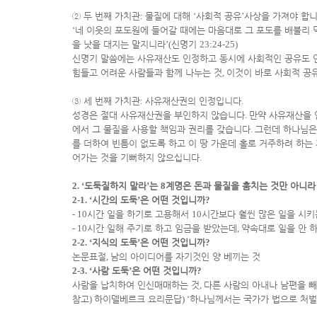
②
두 번째 가치관
:
물질에 대해
‘
사회적 공유
’
사상을 가져야 합
‘
네 이웃의 포도원에 들어갈 때에는 마음대로 그 포도를 배불리 
을 낫을 대지는 말지니라
’(
신명기
23:24-25)
신명기 말씀에는 사유재산도 인정하고 동시에 사회적인 공유도 
힘들고 어려운 사람들과 함께 나누는 것
,
이것이 바로 사회적 공
③
세 번째 가치관
:
사유재산권의 인정입니다
.
성경은 절대 사유재산권을 부인하지 않습니다
.
만약 사유재산을
에서 그 물질을 사용할 책임과 권리를 갖습니다
.
그런데 하나님은
를 더하여 빈틈이 없도록 하고 이 땅 가운데 홀로 거주하려 하는
어가는 것을 기뻐하지 않으십니다
.
2. ‘
도둑질하지 말라
’
는
8
계명은 돈과 물질을 훔치는 것만 아니라
2-1. ‘
시간의 도둑
’
은 어떤 것입니까
?
- 10
시간 일을 하기로 고용해서
10
시간보다 훨씬 많은 일을 시키
- 10
시간 일해 주기로 하고 임금을 받았는데
,
약속대로 일을 안 
2-2. ‘
지식의 도둑
’
은 어떤 것입니까
?
논문표절
,
남의 아이디어를 자기것인 양 베끼는 것
2-3. ‘
사람 도둑
’
은 어떤 것입니까
?
사람을 납치하여 인신매매하는 것
,
다른 사람의 아내나 남편을 
참고
)
하이델베르크 요리문답
) ‘
하나님께서는 국가가 법으로 처벌