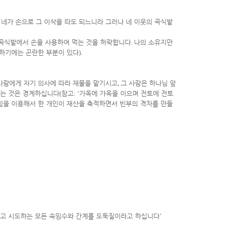
 네가 손으로 그 이삭을 따도 되느니라 그러나 네 이웃의 곡식밭
 곡식밭에서 손을 사용하여 먹는 것을 허락합니다
.
나의 소유지만
하기에는 곤란한 부분이 있다
).
사람에게 자기 의사에 따라 재물을 맡기시고
,
그 사람은 하나님 앞
가는 것은 경계하십니다
(
참고
: ‘
가옥에 가옥을 이으며 전토에 전토
힘을 이용해서 한 개인이 재산을 축적하면서 빈부의 격차를 만들
려고 시도하는 모든 속임수와 간계를 도둑질이라고 하십니다
’