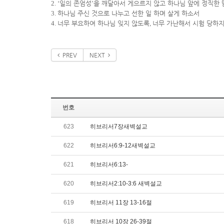
2. ‘
일의 존엄성
’
을 깨달아서 게으르지 않고 하나님 앞에 정직한 
3.
하나님 주신 것으로 나누고 선한 일 하며 살게 하소서
4.
너무 부요하여 하나님 잊지 않도록
,
너무 가난해서 시험 당하
PREV
NEXT
번호
623
히브리서7장새벽설교
622
히브리서6:9-12새벽설교
621
히브리서6:13-
620
히브리서2:10-3:6 새벽설교
619
히브리서 11장 13-16절
618
히브리서 10장 26-39절