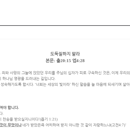
도둑질하지 말라
본문
:
출
20:15
엡
4:28
.
죄와 사망의 그늘에 앉았던 우리를 주님의 십자가 피로 구속하신 것은
,
이제 우리의
이 하나님 영광을 드러내는 길입니다
.
고 성숙해가도록 합시다
. ‘
너희는 세상의 빛이라
’
하신 말씀을 늘 마음에 되새기며 살
가져야 합니다
.
다
.
이 찬송을 받으실지니이다
’(
욥기
1:21)
 것이 무엇이냐
네가 받았은즉 어찌하여 받지 아니한 것 같이 자랑하느냐
(
고전
4:7)’