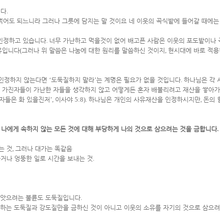
니다
.
먹어도 되느니라 그러나 그릇에 담지는 말 것이요 네 이웃의 곡식밭에 들어갈 때에는
인정하고 있습니다
.
너무 가난하고 먹을것이 없어 배고픈 사람은 이웃의 포도밭이나
유입니다
(
그러나 위 말씀은 나눔에 대한 원리를 말씀하신 것이지
,
현시대에 바로 적용
 인정하지 않는다면
‘
도둑질하지 말라
’
는 계명은 필요가 없을 것입니다
.
하나님은 각 
 가진자들이 가난한 자들을 생각하지 않고 어떻게든 혼자 배불리려고 재산을 쌓아
 자들은 화 있을진저
’,
이사야
5:8).
하나님은 개인의 사유재산을 인정하시지만
,
돈의 
 나에게 속하지 않는 모든 것에 대해 부당하게 나의 것으로 삼으려는 것을 금합니다
.
는 것
,
그러나 대가는 똑같음
하거나 엉뚱한 일로 시간을 보내는 것
.
빼앗으려는 불륜도 도둑질입니다
.
하는 도둑질과 강도질만을 금하신 것이 아니고 이웃의 소유를 자기의 것으로 삼으