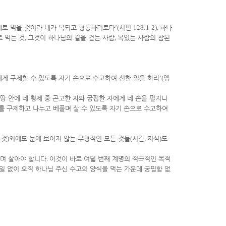
대로 먹을 것이라 네가 복되고 형통하리로다
’(
시편
128:1-2).
하나
 먹는 것
,
그것이 하나님의 길을 걷는 사람
,
복있는 사람의 참된
게 구제할 수 있도록 자기 손으로 수고하여 선한 일을 하라
’(
엡
 안에 네 형제 중 곤고한 자와 궁핍한 자에게 네 손을 펼지니
를 구제하고 나누고 베풀며 살 수 있도록 자기 손으로 수고하여
 것
)
외에도 눈에 보이지 않는 무형적인 모든 것들
(
시간
,
지식
)
도
누며 살아야 합니다
.
이것이 바로 여덟 번째 계명의 적극적인 목적
일 없이 오직 하나님 주신 수고의 양식을 먹는 가운데 궁핍함 없