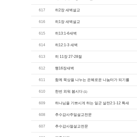
617
히2장 새벽설교
616
히1장 새벽설교
615
히13:1-6새벽
614
히12:1-3 새벽
613
히 11장 27-28절
612
행16장새벽
611
함께 묵상을 나누는 은혜로운 나눔터가 되기를
610
한번 외워 봅시다
(1)
609
하나님을 기쁘시게 하는 일군 살전2:1-12 특새
608
추수감사주일설교전문
607
추수감사절설교전문