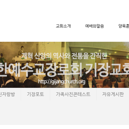
교회소개
예배와말씀
양육
메뉴 건너뛰기
진자랑방
기장포토
가족사진콘테스트
자유게시판