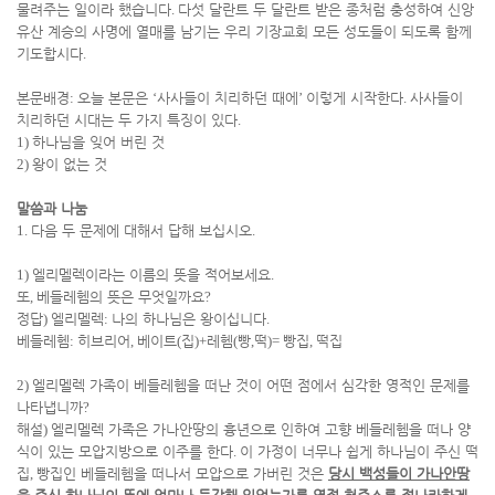
물려주는 일이라 했습니다
.
다섯 달란트 두 달란트 받은 종처럼 충성하여 신앙
유산 계승의 사명에 열매를 남기는 우리 기장교회 모든 성도들이 되도록 함께
기도합시다
.
본문배경
:
오늘 본문은
‘
사사들이 치리하던 때에
’
이렇게 시작한다
.
사사들이
치리하던 시대는 두 가지 특징이 있다
.
1)
하나님을 잊어 버린 것
2)
왕이 없는 것
말씀과 나눔
1.
다음 두 문제에 대해서 답해 보십시오
.
1)
엘리멜렉이라는 이름의 뜻을 적어보세요
.
또
,
베들레헴의 뜻은 무엇일까요
?
정답
)
엘리멜렉
:
나의 하나님은 왕이십니다
.
베들레헴
:
히브리어
,
베이트
(
집
)+
레헴
(
빵
,
떡
)=
빵집
,
떡집
2)
엘리멜렉 가족이 베들레헴을 떠난 것이 어떤 점에서 심각한 영적인 문제를
나타냅니까
?
해설
)
엘리멜렉 가족은 가나안땅의 흉년으로 인하여 고향 베들레헴을 떠나 양
식이 있는 모압지방으로 이주를 한다
.
이 가정이 너무나 쉽게 하나님이 주신 떡
집
,
빵집인 베들레헴을 떠나서 모압으로 가버린 것은
당시 백성들이 가나안땅