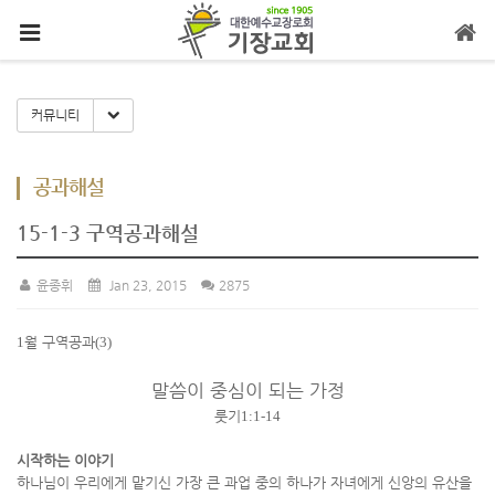
메뉴 건너뛰기
Toggle Dropdown
커뮤니티
공과해설
15-1-3 구역공과해설
윤종휘
Jan 23, 2015
2875
1
월 구역공과
(3)
말씀이 중심이 되는 가정
룻기
1:1-14
시작하는 이야기
하나님이 우리에게 맡기신 가장 큰 과업 중의 하나가 자녀에게 신앙의 유산을