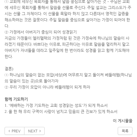
①
교회에 세우신 목회자를 통해서 말씀 중심으로 살아가는 것
–
주님은 교회
에 세우신 목회자를 통해서 말씀을 선물로 주신다
.
주일 설교는 그리스도가 주
시는 선물 그 자체이다
.
이 선물을 목말라 하지 않고 다른데서 영적인 갈증을
해소하려는 것은 잘못이다
.
주일 말씀을 중심으로 살아가는 가정이 되어야 한
다
.
②
가정에서 아버지가 중심이 되어 성경읽기
지금의 가정들이 엘리멜렉의 가정처럼 된 것은 가정속에 하나님의 말씀이 사
라졌기 때문이다
.
바쁘다는 이유로
,
피곤하다는 이유로 말씀을 멀리하지 말고
아버지가 자녀들을 데라고 일주일에 한 번이라도 성경을 읽고 함께 기도해야
한다
.
결론
)
①
하나님의 말씀이 없는 모압
(
세상
)
에 머무르지 말고 돌이켜 베들레헴
(
하나님
의 말씀이 있는 곳
)
으로 돌아가자
②
우리 가정이 모압이 아니라 베들레헴이 되게 하자
함께 기도하기
1. ‘
예배하는 가정 기도하는 교회 성경읽는 성도
’
가 되게 하소서
2.
올 한 해 우리 구역이 사랑이 넘치고 믿음의 큰 진보가 있게 하소서
이 게시물을
PREV
NEXT
목록