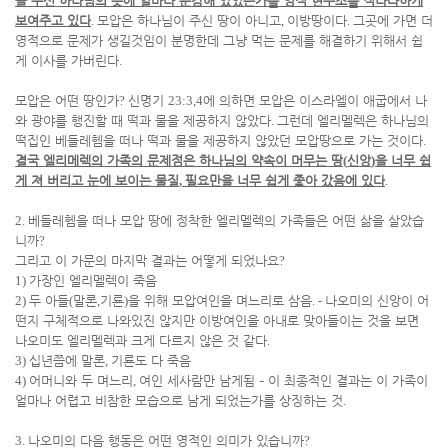
을 주신 하나님의 뜻에 얼마나 둔감해 있었는가를 영적 현주소를 적나라하게
보여주고 있다
.
모압은 하나님이 주신 땅이 아니고
,
이방땅이다
.
그곳에 가면 더
영적으로 문제가 생길것임이 분명한데 그냥 먹는 문제를 해결하기 위해서 쉽
게 이사를 가버린다
.
모압은 어떤 땅인가
?
신명기
23:3,4
에 의하면 모압은 이스라엘이 애굽에서 나
와 광야를 행진할 때 떡과 물을 제공하지 않았다
.
그런데 엘리멜렉은 하나님의
떡집인 베들레헴을 떠나 떡과 물을 제공하지 않았던 모압땅으로 가는 것이다
.
결국 엘리메렉의 가족의 문제점은 하나님의 약속이 머무는 땅
(
신앙
)
을 너무 쉽
게 져 버리고 눈에 보이는 물질
,
필요만을 너무 쉽게 좇아 갔음에 있다
.
2.
베들레헴을 떠나 모압 땅에 정착한 엘리멜렉의 가족들은 어떤 삶을 살았습
니까
?
그리고 이 가문의 마지막 결과는 어떻게 되었나요
?
1)
가장인 엘리멜렉이 죽음
2)
두 아들
(
말론
,
기룐
)
을 위해 모압여인을 며느리로 삼음
. -
나오미의 신앙이 어
떤지 구체적으로 나와있진 않지만 이방여인을 아내로 맞아들이는 것을 보면
나오미도 엘리멜렉과 크게 다르지 않은 것 같다
.
3)
십년쯤에 말론
,
기룐도 다 죽음
4)
어머니와 두 며느리
,
여인 세사람만 남게됨
–
이 최종적인 결과는 이 가족이
얼마나 어렵고 비참한 모습으로 남게 되었는가를 상징하는 것
.
3.
나오미의 다음 행동은 어떤 영적인 의미가 있습니까
?