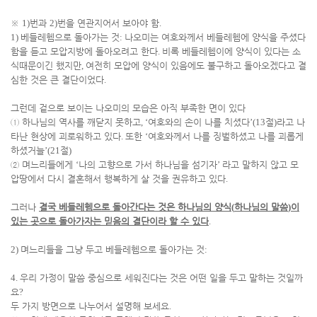
※
1)
번과
2)
번을 연관지어서 보아야 함
.
1)
베들레헴으로 돌아가는 것
:
나오미는 여호와께서 베들레헴에 양식을 주셨다
함을 듣고 모압지방에 돌아오려고 한다
.
비록 베들레헴이에 양식이 있다는 소
식때문이긴 했지만
,
여전히 모압에 양식이 있음에도 불구하고 돌아오겠다고 결
심한 것은 큰 결단이었다
.
그런데 겉으로 보이는 나오미의 모습은 아직 부족한 면이 있다
①
하나님의 역사를 깨닫지 못하고
, ‘
여호와의 손이 나를 치셨다
’(13
절
)
라고 나
타난 현상에 괴로워하고 있다
.
또한
‘
여호와께서 나를 징벌하셨고 나를 괴롭게
하셨거늘
’(21
절
)
②
며느리들에게
‘
나의 고향으로 가서 하나님을 섬기자
’
라고 말하지 않고 모
압땅에서 다시 결혼해서 행복하게 살 것을 권유하고 있다
.
그러나
결국 베들레헴으로 돌아간다는 것은 하나님의 양식
(
하나님의 말씀
)
이
있는 곳으로 돌아가자는 믿음의 결단이라 할 수 있다
.
2)
며느리들을 그냥 두고 베들레헴으로 돌아가는 것
:
4.
우리 가정이 말씀 중심으로 세워진다는 것은 어떤 일을 두고 말하는 것일까
요
?
두 가지 방면으로 나누어서 설명해 보세요
.