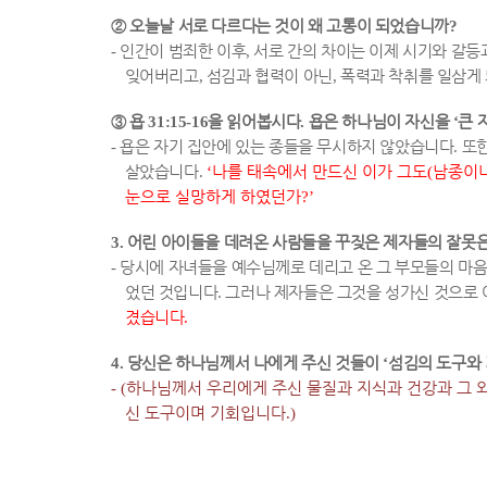
②
오늘날 서로 다르다는 것이 왜 고통이 되었습니까
?
-
인간이 범죄한 이후
,
서로 간의 차이는 이제 시기와 갈등
잊어버리고
,
섬김과 협력이 아닌
,
폭력과 착취를 일삼게
③
욥
31:15-16
을 읽어봅시다
.
욥은 하나님이 자신을
‘
큰 
-
욥은 자기 집안에 있는 종들을 무시하지 않았습니다
.
또한
살았습니다
.
‘
나를 태속에서 만드신 이가 그도
(
남종이
눈으로 실망하게 하였던가
?’
3.
어린 아이들을 데려온 사람들을 꾸짖은 제자들의 잘못
-
당시에 자녀들을 예수님께로 데리고 온 그 부모들의 마
었던 것입니다
.
그러나 제자들은 그것을 성가신 것으로
겼습니다
.
4.
당신은 하나님께서 나에게 주신 것들이
‘
섬김의 도구와
- (
하나님께서 우리에게 주신 물질과 지식과 건강과 그 외
신 도구이며 기회입니다
.)