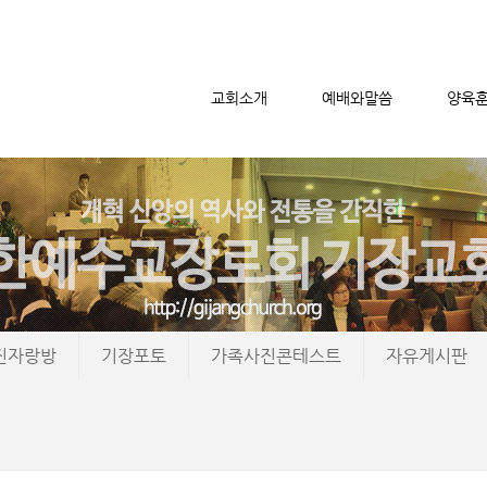
교회소개
예배와말씀
양육
메뉴 건너뛰기
진자랑방
기장포토
가족사진콘테스트
자유게시판