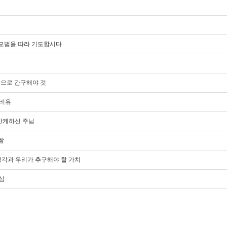
도의 모범을 따라 기도합시다
진정으로 간구해야 것
 비유
잔잔케하신 주님
함
의 생각과 우리가 추구해야 할 가치
이심