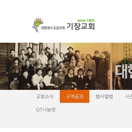
교회소식
구역공과
행사앨범
사
QT나눔방