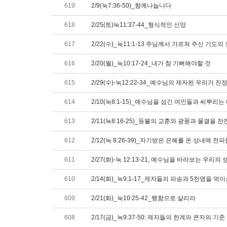
619
2/9(눅7:36-50)_함께나눕니다
618
2/25(토)눅11:37-44_형식적인 신앙
617
2/22(수)_눅11:1-13 주님께서 가르쳐 주신 기
616
2/20(월)_눅10:17-24_내가 참 기뻐해야할 것
615
2/29(수)-눅12:22-34_예수님의 제자된 우리가 
614
2/10(눅8:1-15)_예수님을 섬긴 여인들과 씨뿌리는
613
2/11(눅8:16-25)_등불의 교훈와 광풍과 물결을 
612
2/12(눅 8:26-39)_자기받은 은혜를 온 성내에 전파
611
2/27(화)-눅 12:13-21, 예수님을 바라보는 우리
610
2/14(화)_눅9:1-17_제자들의 파송과 5천명을 먹
609
2/21(화)_눅10:25-42_행함으로 살리라
608
2/17(금)_눅9:37-50: 제자들의 한계와 큰자의 기준