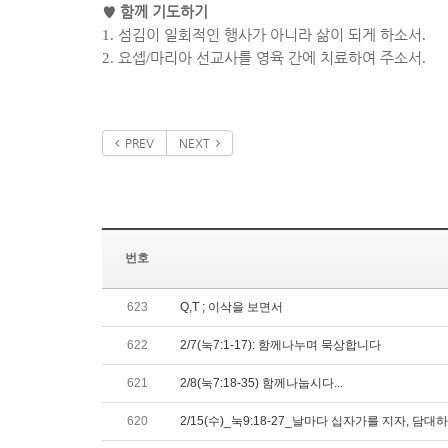
♥
함께 기도하기
1.
섬김이 일회적인 행사가 아니라 삶이 되게 하소서
.
2.
요셉
/
마리아 선교사를 영육 간에 치료하여 주소서
.
PREV
NEXT
번호
623
Q,T ; 이삭을 보면서
622
2/7(눅7:1-17): 함께나누며 묵상합니다
621
2/8(눅7:18-35) 함께나눕시다...
620
2/15(수)_눅9:18-27_날마다 십자가를 지자, 