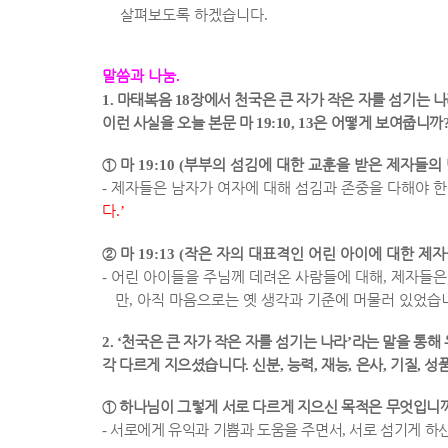
살펴보도록 하겠습니다
.
말씀과 나눔
.
1.
마태복음
18
장에서 천국은 큰 자가 작은 자를 섬기는 
이런 사실을 오늘 본문 마
19:10, 13
은 어떻게 보여줍니까
①
마
19:10 (
부부의 섬김에 대한 교훈을 받은 제자들의
-
제자들은 남자가 여자에 대해 섬김과 존중을 다해야 
다
.’
②
마
19:13 (
작은 자의 대표격인 어린 아이에 대한 제
-
어린 아이들을 주님께 데려온 사람들에 대해
,
제자들은
만
,
아직 마음으로는 옛 생각과 기준에 머물러 있었습
2. ‘
천국은 큰 자가 작은 자를 섬기는 나라
’
라는 말을 통해
각 다르게 지으셨습니다
.
신분
,
능력
,
재능
,
은사
,
기질
,
성
①
하나님이 그렇게 서로 다르게 지으신 목적은 무엇입니
-
서로에게 유익과 기쁨과 도움을 주면서
,
서로 섬기게 하