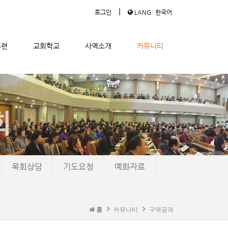
|
로그인
LANG: 한국어
훈련
교회학교
사역소개
커뮤니티
목회상담
기도요청
예화자료
홈
커뮤니티
구역공과