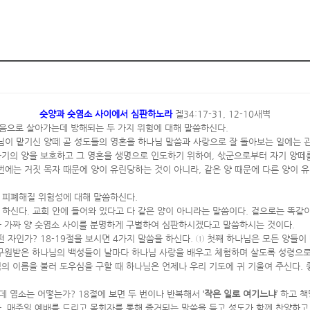
숫양과 숫염소 사이에서 심판하노라
겔34:17-31, 12-10새벽
믿음으로 살아가는데 방해되는 두 가지 위험에 대해 말씀하신다.
나님이 맡기신 양떼 곧 성도들의 영혼을 하나님 말씀과 사랑으로 잘 돌아보는 일에는 
자기의 양을 보호하고 그 영혼을 생명으로 인도하기 위하여, 삯군으로부터 자기 양떼
 이번에는 거짓 목자 때문에 양이 유린당하는 것이 아니라, 같은 양 때문에 다른 양이
이 피폐해질 위험성에 대해 말씀하신다.
고 하신다. 교회 안에 들어와 있다고 다 같은 양이 아니라는 말씀이다. 겉으로는 똑같이
과 가짜 양 숫염소 사이를 분명하게 구별하여 심판하시겠다고 말씀하시는 것이다.
 자인가? 18-19절을 보시면 4가지 말씀을 하신다. ① 첫째 하나님은 모든 양들이
 구원받은 하나님의 백성들이 날마다 하나님 사랑을 배우고 체험하며 살도록 성령으로 
의 이름을 불러 도우심을 구할 때 하나님은 언제나 우리 기도에 귀 기울여 주신다.
데 염소는 어떻는가? 18절에 보면 두 번이나 반복해서 ‘
작은 일로 여기느냐
’ 하고 
. 매주일 예배를 드리고 목회자를 통해 증거되는 말씀을 듣고 성도가 함께 찬양하고