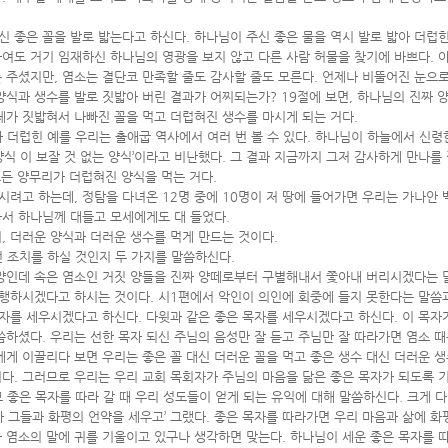
주신 좋은 꼴을 발로 밟는다고 하신다. 하나님이 주신 좋은 물을 역시 발로 밟아 더럽
여도 거기 임재하신 하나님의 영광을 보지 않고 다른 사람 허물을 찾기에 바쁘다. 
 주셨지만, 염소는 결단코 만족할 줄도 감사할 줄도 모른다. 언제나 비뚤어진 눈으
양식과 생수를 발로 짓밟아 버린 결과가 어찌되는가? 19절에 보면, 하나님의 진짜 
체가 짓밟혀서 나빠진 꼴을 먹고 더럽혀진 생수를 마시게 되는 거다.
아 더럽힌 예를 우리는 출애굽 역사에서 여러 번 볼 수 있다. 하나님이 하늘에서 신령
 양식 이 보잘 것 없는 양식’이라고 비난했다. 그 결과 지금까지 그저 감사하게 만나
모든 양무리가 더럽혀진 양식을 먹는 거다.
려고 하는데, 정탐을 다녀온 12명 중에 10명이 저 땅에 들어가면 우리는 가나안 
차서 하나님께 대들고 모세에게도 대 들었다.
, 더러운 양식과 더러운 생수를 먹게 만드는 것이다.
떤 조치를 하실 것인지 두 가지를 말씀하신다.
양인데 속은 염소인 거짓 양들을 진짜 양떼로부터 구별해내서 쫓아내 버리시겠다는 말
행하시겠다고 하시는 것이다. 시1편에서 악인이 의인에 회중에 들지 못한다는 말씀과
를 세우시겠다고 하신다. 다윗과 같은 좋은 목자를 세우시겠다고 하신다. 이 목자가
씀하셨다. 우리는 선한 목자 되신 주님의 음성만 잘 듣고 주님만 잘 따라가면 염소 
에게 이끌리다 보면 우리는 좋은 꼴 대신 더러운 꼴을 먹고 좋은 생수 대신 더러운 생
다. 그러므로 우리는 우리 교회 목회자가 주님의 마음을 닮은 좋은 목자가 되도록 
 좋은 목자를 따라 갈 때 우리 성도들이 얻게 되는 유익에 대해 말씀하신다. 크게 
내가 그들과 화평의 언약을 세우고’ 그랬다. 좋은 목자를 따라가면 우리 마음과 삶에 
 염소의 말에 귀를 기울이고 있구나 생각하면 맞는다. 하나님이 세운 좋은 목자를 