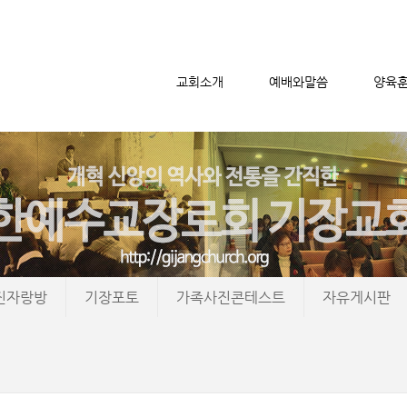
교회소개
예배와말씀
양육
메뉴 건너뛰기
진자랑방
기장포토
가족사진콘테스트
자유게시판