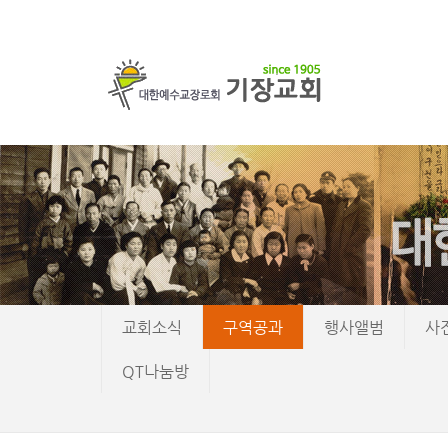
교회소식
구역공과
행사앨범
사
QT나눔방