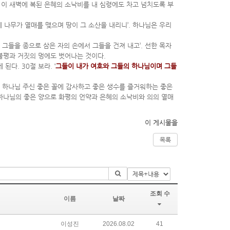
디 이 새벽에 복된 은혜의 소낙비를 내 심령에도 차고 넘치도록 부
 나무가 열매를 맺으며 땅이 그 소산을 내리니’. 하나님은 우리
 그들을 종으로 삼은 자의 손에서 그들을 건져 내고’. 선한 목자
 불평과 거짓의 멍에도 벗어나는 것이다.
다. 30절 보라. ‘
그들이 내가 여호와 그들의 하나님이며 그들
. 하나님 주신 좋은 꼴에 감사하고 좋은 생수를 즐거워하는 좋은
 하나님의 좋은 양으로 화평의 언약과 은혜의 소낙비와 의의 열매
이 게시물을
목록
조회 수
이름
날짜
이성진
2026.08.02
41