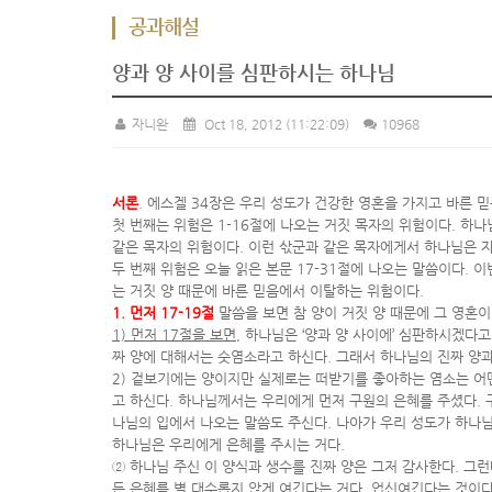
공과해설
양과 양 사이를 심판하시는 하나님
자니완
Oct 18, 2012
(11:22:09)
10968
서론
. 에스겔 34장은 우리 성도가 건강한 영혼을 가지고 바른 
첫 번째는 위험은 1-16절에 나오는 거짓 목자의 위험이다. 하
같은 목자의 위험이다. 이런 삯군과 같은 목자에게서 하나님은 
두 번째 위험은 오늘 읽은 본문 17-31절에 나오는 말씀이다.
는 거짓 양 때문에 바른 믿음에서 이탈하는 위험이다.
1. 먼저 17-19절
말씀을 보면 참 양이 거짓 양 때문에 그 영혼
1) 먼저 17절을 보면
, 하나님은 ‘양과 양 사이에’ 심판하시겠다
짜 양에 대해서는 숫염소라고 하신다. 그래서 하나님의 진짜 양
2) 겉보기에는 양이지만 실제로는 떠받기를 좋아하는 염소는 어떤
고 하신다. 하나님께서는 우리에게 먼저 구원의 은혜를 주셨다.
나님의 입에서 나오는 말씀도 주신다. 나아가 우리 성도가 하나님
하나님은 우리에게 은혜를 주시는 거다.
② 하나님 주신 이 양식과 생수를 진짜 양은 그저 감사한다. 그런
든 은혜를 별 대수롭지 않게 여긴다는 거다. 업신여긴다는 것이다