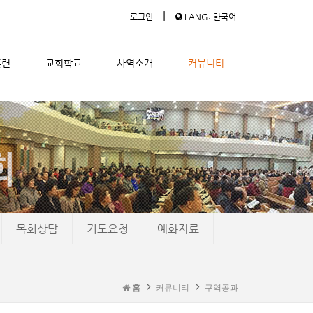
|
로그인
LANG: 한국어
훈련
교회학교
사역소개
커뮤니티
목회상담
기도요청
예화자료
홈
커뮤니티
구역공과