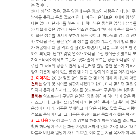
는 것이다.
③ 더 심각한 것은, 겉은 양인데 속은 염소인 사람은 하나님이 
받지를 못하고 흠을 잡으려 한다. 아무리 은혜로운 예배에 참석하
데는 없나 비난거리를 찾는 거다. 하나님은 풍성한 양식과 생수를
④ 이렇게 겉은 양인데 속은 염소인 성도가 하나님이 주신 좋은 
이 좋은 생수를 마시지 못하게 되는 것이다. 하나님의 양무리 전
3) 하나님 주신 좋은 양식과 생수를 업신여기고 심지어 발로 밟
가 애굽에서 더 잘 먹고 잘 살았다 하면서 만나를 보고 ‘이 박한
하게 되었다. 뭔가? 몇몇 염소가 하나님 주신 양식을 짓밟으니 
가데스바네아에서도 그랬다. 젖과 꿀이 흐르는 땅을 하나님이 주시
주신 그 축복의 땅을 보면서 감사는커녕 원망 불편 분노가 가득
양떼 가운데 섞여 있는 몇몇 염소가 온 양떼의 마음을 어지럽혀서
2. 이어지는
20-24절은 양의 탈을 쓴 염소에 대해 하나님이 어
첫째는
양과 양 사이를 심판하시겠다고 한다. 다시 말하면 겉은 
럽히지 못하게 하시려고, 염소를 양으로부터 구별해내는 심판을 
둘째는
염소로부터 구별한 순전한 양을 위하여 하나님이 좋은 목자
리스도이다. 그래서 요15장에서 ‘나는 선한 목자라’고 주님이 말
음성이 아니라, 자꾸만 부패하고 죄 많은 사람의 말을 듣고 사람
적으로 주님이시고, 그 다음은 주님이 보낸 목회자가 좋은 목자이
3. 그 다음
25-31절은 우리 영혼을 해롭게 하는 염소를 멀리하고
첫째
하나님이 주시는 화평 가운데 거하게 된다. 25절 보라. ‘
다툼과 비난과 원망이 자꾸 싹트면, 여러분은 지금 목자가 아니라