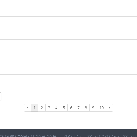
1
2
3
4
5
6
7
8
9
10
)619-903 부산광역시 기장군 기장읍 대라리 37-2 / Tel : 051-721-2719 / Fax : 051-722-