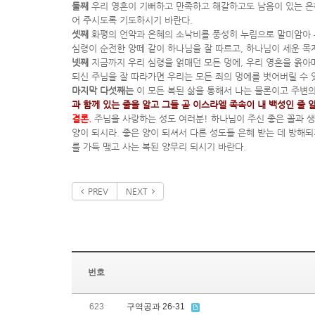
둘째
우리 영혼이 기뻐하고 만족하고 해갈하고도 남음이 있는 은혜를
어 주시도록 기도하시기 바란다.
셋째
화평의 언약과 은혜의 소낙비를 풍성히 누림으로 말미암아 우리
심령이 순전한 양떼 같이 하나님을 잘 따르고, 하나님이 세운 목
넷째
지금까지 우리 심령을 얽매던 모든 멍에, 우리 영혼을 옭아매
되신 주님을 잘 따라가면 우리는 모든 죄의 멍에를 벗어버릴 수 
마지막 다섯째는
이 모든 복된 삶을 통해서 나는 물론이고 주변의
과 함께 있는 줄을 알고 그들 곧 이스라엘 족속이 내 백성인 줄
결론.
주님을 사랑하는 성도 여러분! 하나님이 주신 좋은 꼴과 생
양이 되시라. 좋은 양이 되셔서 다른 성도들 은혜 받는 데 방해
를 가득 맺고 사는 복된 양무리 되시기 바란다.
PREV
NEXT
번호
623
구역공과 26-31