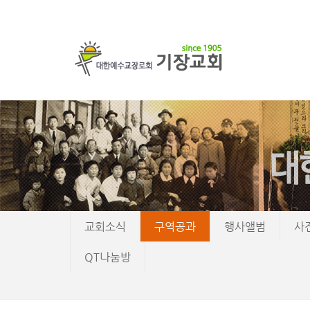
교회소식
구역공과
행사앨범
사
QT나눔방