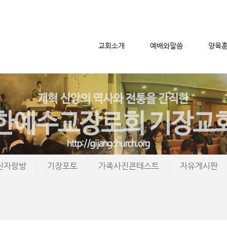
교회소개
예배와말씀
양육
메뉴 건너뛰기
진자랑방
기장포토
가족사진콘테스트
자유게시판