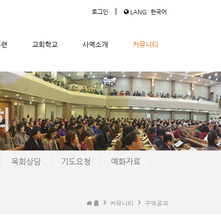
|
로그인
LANG: 한국어
훈련
교회학교
사역소개
커뮤니티
목회상담
기도요청
예화자료
홈
커뮤니티
구역공과