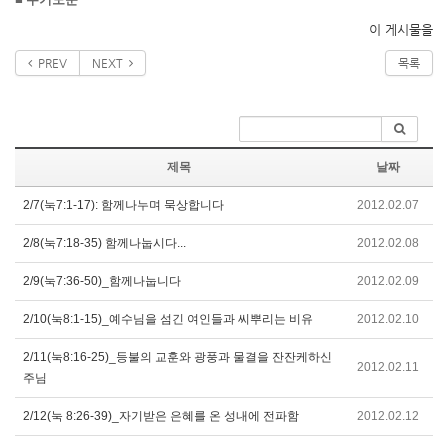
이 게시물을
PREV
NEXT
목록
제목
날짜
2/7(눅7:1-17): 함께나누며 묵상합니다
2012.02.07
2/8(눅7:18-35) 함께나눕시다...
2012.02.08
2/9(눅7:36-50)_함께나눕니다
2012.02.09
2/10(눅8:1-15)_예수님을 섬긴 여인들과 씨뿌리는 비유
2012.02.10
2/11(눅8:16-25)_등불의 교훈와 광풍과 물결을 잔잔케하신
2012.02.11
주님
2/12(눅 8:26-39)_자기받은 은혜를 온 성내에 전파함
2012.02.12