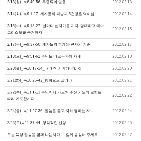
2/13(월)_눅8:40-56, 두종류의 믿음
2012.02.13
2/14(화)_눅9:1-17_제자들의 파송과 5천명을 먹이심
2012.02.14
2/15(수)_눅9:18-27_날마다 십자가를 지자, 담대하고 예수
2012.02.15
그리스도를 증거하자
2/17(금)_눅9:37-50: 제자들의 한계와 큰자의 기준
2012.02.17
2/18(토)_눅9:51-62 주님을 따르는자의 자세
2012.02.18
2/20(월)_눅10:17-24_내가 참 기뻐해야할 것
2012.02.20
2/21(화)_눅10:25-42_행함으로 살리라
2012.02.21
2/22(수)_눅11:1-13 주님께서 가르쳐 주신 기도의 모범을
2012.02.22
따라 기도합시다
2/24(금)_눅11:27-36_말씀을 듣고 지켜 행하는 자
2012.02.24
2/25(토)눅11:37-44_형식적인 신앙
2012.02.25
오늘 묵상 말슴을 함께 나눕시다......함께 동참해 주세요
2012.02.27