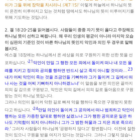
이가 그들 위에 장막을 치시리니
.(
계
7:15)’
이렇게 하늘에서 하나님의 뜻
이 온전히 이루어지고 있는 것처럼 땅에서도 하나님의 뜻이 이루어지기를
위해 기도하는 것입니다
.
2.
겔
18:20-25
을 읽어봅시다
.
사람들이 종종 자기 뜻이 옳다고 주장해도
하나님 뜻이 선하고 복됩니다
.
왜 우리 인생의 평균이 아니라 마지막 모습
이 심판의 기준인 것이 바른 하나님의 뜻인지 악인과 의인 두 경우로 말해
봅시다
.
에스겔
18
장에는 하나님께서 온 세상을 의로 구원하기 위한 선한 뜻을 선
21
포하십니다
.
‘
악인이 만일 그 행한 모든 죄에서 돌이켜 떠나 내 모든 율
23
례를 지키고 정의와 공의를 행하면 반드시 살고 죽지 아니할 것이라
…
내가 어찌 악인이 죽는 것을 조금인들 기뻐하랴 그가 돌이켜 그 길에서 떠
나 사는 것을 어찌 기뻐하지 아니하겠느냐
’
이 말씀을 보면 의인은 끝까지
의의 길 감으로 구원받고
,
악인은 악의 길에서 의의 길로 돌아옴으로 구원
받는 것이 하나님 뜻입니다
.
그러나 의인이 돌이켜 악한 길로 빠져 악을 행하다 죽으면 구원받지 못한
24
다고 하십니다
.
‘
만일 의인이 돌이켜 그 공의에서 떠나 범죄하고 악인이
행하는 모든 가증한 일대로 행하면 살겠느냐 그가 행한 공의로운 일은 하
나도 기억함이 되지 아니하리니 그가 그 범한 허물과 그 지은 죄로 죽으리
라
.’
그러자 사람들이 하나님께
‘
공평하지 않다고
’
항변합니다
.
이전에 잘한
것이 있으니 구원을 받을 여지가 있다는 것입니다
.
그러나 그렇지 않습니