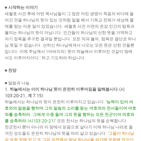
■
시작하는 이야기
세월호 사건 후에 어떤 목사님들이 그 많은 어린 생명이 죽음의 바다에 들
어간 것을 하나님의 뜻이 있는 것처럼 말을 해서 기독교 전체가 세상에 몰
매를 맞는 아픈 일이 있었습니다
.
세월호 사건 이면의 온갖 인간의 탐욕과
불의는 하나님의 뜻이 아닙니다
.
인간들이 하나님의 선한 뜻을 거역하고
자기 정욕을 추구한 결과일 뿐입니다
.
모든 악과 불의
,
탐욕은 결단코 하나
님 뜻일 수 없습니다
.
선하신 하나님에게서 나오는 모든 뜻은 선한 것들뿐
입니다
.
이에 주님께서
‘(
아버지의
)
뜻이 하늘에서 이루어진 것같이 땅에
서도 이루어지이다
.’
하고 기도하라 하십니다
.
■
찬양
■
말씀과 나눔
1.
하늘에서는 이미 하나님 뜻이 온전히 이루어짐을 말해봅시다
.(
시
103:20-21,
계
7:15)
하늘에서는 하나님의 뜻이 온전히 이루어지고 있습니다
.
‘
능력이 있어 여
호와의 말씀을 행하며 그의 말씀의 소리를 듣는
여호와의 천사들이여 여호
와를 송축하라
.
그에게 수종 들며 그의 뜻을 행하는 모든 천군이여 여호와
를 송축하라
.(
시
103:20-21)’
모든 천사는 하나님의 뜻을 순복합니다
.
천군천사 뿐이 아니라 이 땅에서 믿음으로 살다가 이제 하나님 나라로 옮
겨진 성도들도 온전히 하나님의 뜻을 따라 살고 있습니다
.
‘
그들이 하나님
의 보좌 앞에 있고 또 그의 성전에서 밤낮 하나님을 섬기매 보좌에 앉으신