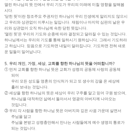
열린 하나님의 뜻 안에서 우리 기도가 우리의 미래에 미칠 영향을 말해봅
시다
.
‘
닫힌 뜻
’
이란 창조주요 주권자인 하나님이 우리 인생에게 알리지도 않으시
고 우리와 상관없이 이루시는 일입니다
.
재림이나 마지막 심판의 날은 우
리와 상관없이 오직 하나님께 속한 닫힌 뜻입니다
.
‘
열린 뜻
’
은 우리의 기도와 순종에 따라 결정되고 달라질 수 있는 것입니다
.
하나님께서는 우리의 기도를 통해 일하시기 원하십니다
.
그래서 기도하라
고 하십니다
.
믿음으로 기도하면 내일이 달라집니다
.
기도하면 전혀 새로
운 일들이 일어납니다
.
5.
우리 개인
,
가정
,
세상
,
교회를 향한 하나님의 뜻을 어떠합니까
?
①
먼저 교회를 향한 하나님 뜻은 교회가 성령의 공동체 사랑의 공동체
되어
우리 모든 성도들 영혼의 안식처가 되고 또 생수의 강을 온 세상에
흘러 보내는 것입니다
.
②
세상을 향한 하나님의 뜻은 세상이 우리 구주를 알고 믿어 구원 받으며
,
하나님을 대적하던 삶에서 돌아서서 영광의 아버지께 나아오는
것입니다
.
③
우리 각 사람을 향한 하나님 뜻은 아버지와 깊은 사귐 가운데 살면서
주님을 닮고
주님을 본받고 성령충만해서 만나는 사람들에게 예수 생명의 통로가
되는 것입니다
.