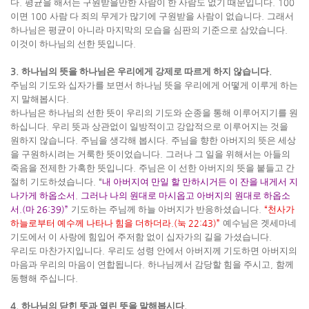
다
.
평균을 해서는 구원받을만한 사람이 한 사람도 없기 때문입니다
. 100
이면
100
사람 다 죄의 무게가 많기에 구원받을 사람이 없습니다
.
그래서
하나님은 평균이 아니라 마지막의 모습을 심판의 기준으로 삼았습니다
.
이것이 하나님의 선한 뜻입니다
.
3.
하나님의 뜻을 하나님은 우리에게 강제로 따르게 하지 않습니다
.
주님의 기도와 십자가를 보면서 하나님 뜻을 우리에게 어떻게 이루게 하는
지 말해봅시다
.
하나님은 하나님의 선한 뜻이 우리의 기도와 순종을 통해 이루어지기를 원
하십니다
.
우리 뜻과 상관없이 일방적이고 강압적으로 이루어지는 것을
원하지 않습니다
.
주님을 생각해 봅시다
.
주님을 향한 아버지의 뜻은 세상
을 구원하시려는 거룩한 뜻이었습니다
.
그러나 그 일을 위해서는 아들의
죽음을 전제한 가혹한 뜻입니다
.
주님은 이 선한 아버지의 뜻을 붙들고 간
절히 기도하셨습니다
. “
내 아버지여 만일 할 만하시거든 이 잔을 내게서 지
나가게 하옵소서
.
그러나 나의 원대로 마시옵고 아버지의 원대로 하옵소
서
.(
마
26:39)”
기도하는 주님께 하늘 아버지가 반응하셨습니다
.
“
천사가
하늘로부터 예수께 나타나 힘을 더하더라
.(
눅
22:43)”
예수님은 겟세마네
기도에서 이 사랑에 힘입어 주저함 없이 십자가의 길을 가셨습니다
.
우리도 마찬가지입니다
.
우리도 성령 안에서 아버지께 기도하면 아버지의
마음과 우리의 마음이 연합됩니다
.
하나님께서 감당할 힘을 주시고
,
함께
동행해 주십니다
.
4.
하나님의 닫힌 뜻과 열린 뜻을 말해봅시다
.