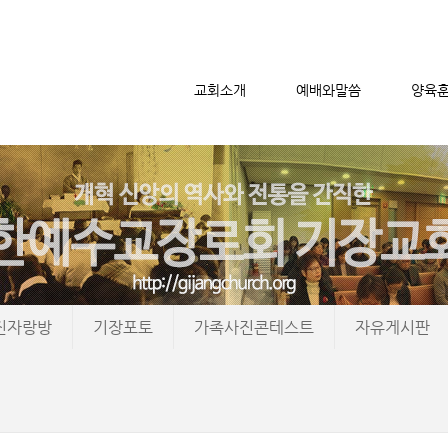
교회소개
예배와말씀
양육
메뉴 건너뛰기
진자랑방
기장포토
가족사진콘테스트
자유게시판