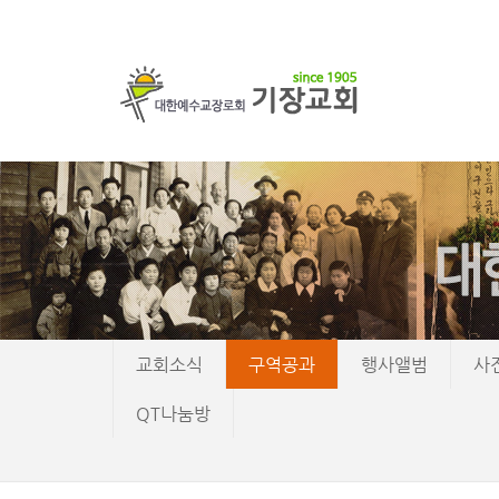
교회소식
구역공과
행사앨범
사
QT나눔방