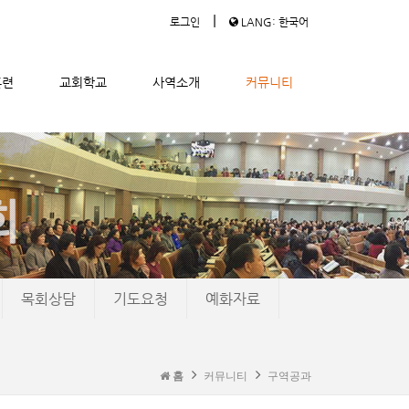
|
로그인
LANG: 한국어
훈련
교회학교
사역소개
커뮤니티
목회상담
기도요청
예화자료
홈
커뮤니티
구역공과