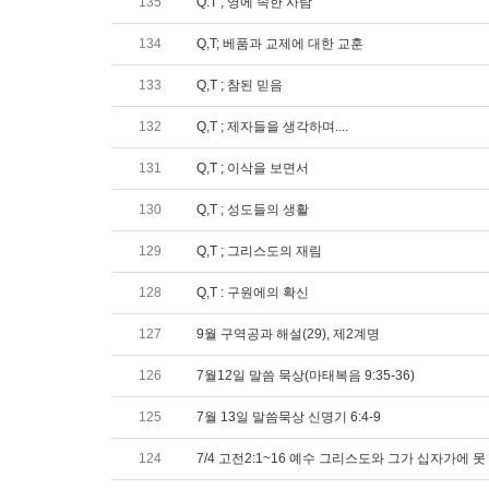
135
Q.T ; 영에 속한 사람
134
Q,T; 베품과 교제에 대한 교훈
133
Q,T ; 참된 믿음
132
Q,T ; 제자들을 생각하며....
131
Q,T ; 이삭을 보면서
130
Q,T ; 성도들의 생활
129
Q,T ; 그리스도의 재림
128
Q,T : 구원에의 확신
127
9월 구역공과 해설(29), 제2계명
126
7월12일 말씀 묵상(마태복음 9:35-36)
125
7월 13일 말씀묵상 신명기 6:4-9
124
7/4 고전2:1~16 예수 그리스도와 그가 십자가에 