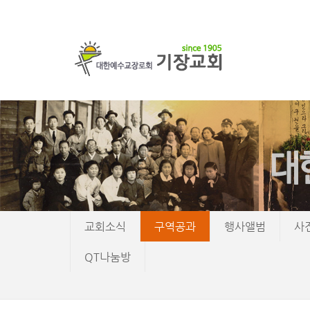
교회소식
구역공과
행사앨범
사
QT나눔방