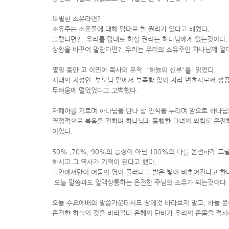
특별한 소유라면?
소유주는 소유물에 대해 맘대로 할 권리가 있다고 배웠다.
그렇다면? 우리를 맘대로 하실 권리는 하나님에게 있는것이다.
상황을 바꾸어 말한다면? 우리는 우리의 소유주인 하나님께 절대
몇일 동안 고 이민아 목사의 유작 "하늘의 신부"를 읽었디.
시대의 지성인 부모님 밑에서 부족함 없이 자라 변호사로써 성
두려움에 떨었었다고 고백했다.
자폐아를 기르며 하나님을 만나 참 안식을 누리며 암으로 하나님
열정적으로 복음을 전하며 하나님과 동행한 그녀의 외침도 온전
이었다.
50% ,70%, 90%의 흥정이 아닌 100%의 나를 온전하게 
하시고 그 역사가 기적이 된다고 했다.
그안에서만이 어둠의 영이 물러나고 밝은 빛이 비추어진다고 한다
오늘 말씀과도 일맥상통하는 온전한 주님의 소유가 되는것이다.
오늘 수요예배의 말씀가운데서도 땅에것 바라보지 말고, 하늘 문
온전한 하늘의 것을 바라볼때 은혜의 단비가 우리의 온몸을 적