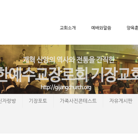
교회소개
예배와말씀
양육
메뉴 건너뛰기
진자랑방
기장포토
가족사진콘테스트
자유게시판