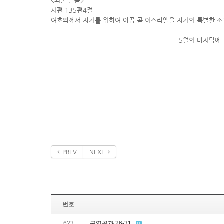
<외울 말씀>
시편 135편4절
여호와께서 자기를 위하여 야곱 곧 이스라엘을 자기의 특별한 
5월의 마지막에 조 
PREV
NEXT
번호
623
구역공과 26-31