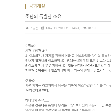
공과해설
주님의 특별한 소유
조영은
May 30, 2012
(13:14:24)
10753
<
말씀>
시편 135편 4-7
4. 여호와께서 자기를 위하여 야곱 곧 이스라엘을 자기의 특별한
5.내가 알거니와 여호와께서는 광대하시며 우리 모든 신보다 높
6.여호와 께서 무릇 기뻐하시는 일을 천지와 바다와 모든깊은 데
7.안개를 땅끝에서 일으키시며 비를 위하여 번개를 만드시며 바
<나눔>
시편 기자는 여호와께서 당신을 위하여 이스라엘인 우리를 하나
택하셨다고 한다.
하나님의 소유.....
소유란 갖는다는 뜻인데 우리는 그냥 하나님의 소유가 아닌 특별
당신의 아들의 핏값으로 산 특별한 존재 라는뜻이 리라.