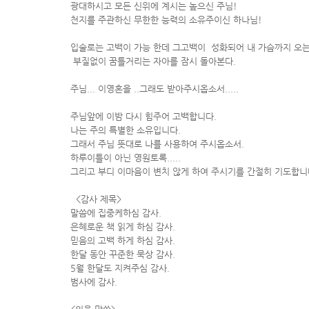
광대하시고 모든 신위에 계시는 높으신 주님!
천지를 주관하신 무한한 능력의 소유주이신 하나님!
입술로는 고백이 가능 한데 그고백이 성화되어 내 가슴까지 오는 
부질없이 꿈틀거리는 자아를 잠시 돌아본다.
주님... 이영혼을 ..그래도 받아주시옵소서.....
주님앞에 이밤 다시 힘주어 고백합니다.
나는 주의 특별한 소유입니다.
그래서 주님 뜻대로 나를 사용하여 주시옵소서.
하루이틀이 아닌 영원토록.....
그리고 부디 이마음이 변치 않게 하여 주시기를 간절히 기도합니다.
<감사 제목>
말씀에 집중케하심 감사.
은혜로운 책 읽게 하심 감사.
믿음의 고백 하게 하심 감사.
한달 동안 꾸준한 묵상 감사.
5월 한달도 지켜주심 감사.
범사에 감사.