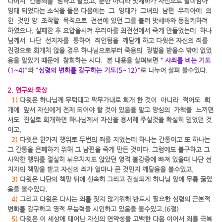
나머지 간통죄를 범하고 말았고, 뿐만 아니라 밧세바가 자신으로 말미암아
잉태 되었다는 소식을 들은 다음에는 그 잉태가 그녀의 남편 우리아에 의
한 것인 양 조작할 목적으로 전선에 있던 그를 불러 밧세바와 동침케하려
하였으나, 실패한 후 요압을시켜 우리아를 최전선에서 죽게 만들었는데 하나
님께서 나단 선지자를 통하여 죄인됨을 깨닫게 하고 다윗은 자신의 죄를
진정으로 회개치 않을 경우 하나님으로부터 죽음의 징벌을 받을수 밖에 없었
음을 알았기 때문에 참회하는 시다. 본 내용을 살펴보면
" 사죄를 비는 기도
(1~4)"
와
"심령의 변화를 갈구하는 기도(5~12)"
로 나누어 살펴 볼수있다.
2. 연구와 묵상
1)
다윗은 하나님께 무턱대고 막무가내로 회개 한 것이 아니라 적어도 회
개에 앞서 자신에게 전제 되어야 할 것이 있음을 알고 양심의 가책을 느끼면
서도 진실로 회개하면 하나님께서 자신을 용서해 주실것을 확실히 믿었던 것
이고,
2)
다윗은 한가지 행위로 두번의 죄를 지었는데 하나는 간통이고 또 하나는
그 간통을 은폐하기 위해 그 남편을 죽게 만든 것이다. 그럼에도 불구하고 그
사악한 행위를 절실히 뉘우치지도 않았던 영적 불감증에 빠져 있을때 나단 선
지자의 책망을 받고 자신의 죄가 얼마나 큰 것인지 깨달음을 볼수있고,
3)
다윗은 나단의 책망 뒤에 신속히 그리고 진실되게 하나님 앞에 무릎 꿇었
음을 볼수있다.
4)
그리고 다윗은 다시는 죄를 짓지 않기위해 반드시 필요한 심령의 근본적
변화를 강구하고 영적 무능력을 시인하고 있음을 볼수있고,(6절)
5)
다윗은 이 세상에 태어난 자신의 연약성을 고백한 다음 이어서 죄를 극복