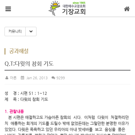
메뉴 건너뛰기
Toggle Dropdown
커뮤니티
공과해설
Q.T;다윗의 참회 기도
아론
Jan 26, 2013
9299
성 경 ; 시편 51 ; 1~12
제 목 ; 다윗의 참회 기도
1. 관찰내용
본 시편은 애절하고도 가슴아픈 참회의 시다. 이처럼 다윗이 처절하리만
치 애통하는 회개의 기도를 드릴수 밖에 없었든데는 그럴만한 분명한 이유가
있었다. 다윗은 목욕하고 있던 우리아의 아내 밧세바를 보고 음심을 품은