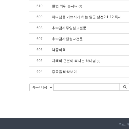
610
한번 외워 봅시다
(1)
609
하나님을 기쁘시게 하는 일군 살전2:1-12 특새
608
추수감사주일설교전문
607
추수감사절설교전문
606
책중의책
605
지혜의 근본이 되시는 하나님
(2)
604
증축을 바라보며
주소: 우