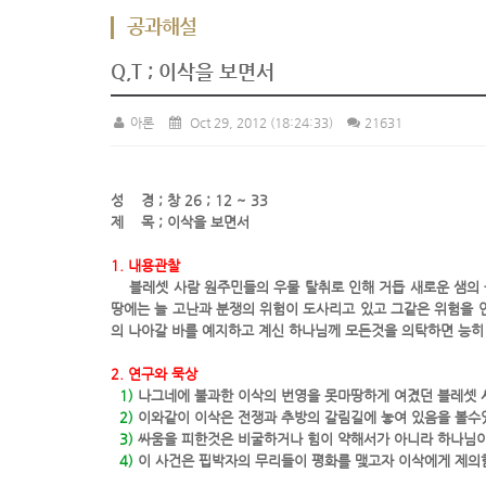
공과해설
Q,T ; 이삭을 보면서
아론
Oct 29, 2012
(18:24:33)
21631
성 경 ; 창 26 ; 12 ~ 33
제 목 ; 이삭을 보면서
1. 내용관찰
블레셋 사람 원주민들의 우물 탈취로 인해 거듭 새로운 샘의 근
땅에는 늘 고난과 분쟁의 위험이 도사리고 있고 그같은 위험을 
의 나아갈 바를 예지하고 계신 하나님께 모든것을 의탁하면 능히 
2. 연구와 묵상
1)
나그네에 불과한 이삭의 번영을 못마땅하게 여겼던 블레셋 
2)
이와같이 이삭은 전쟁과 추방의 갈림길에 놓여 있음을 볼수
3)
싸움을 피한것은 비굴하거나 힘이 약해서가 아니라 하나님이
4)
이 사건은 핍박자의 무리들이 평화를 맺고자 이삭에게 제의