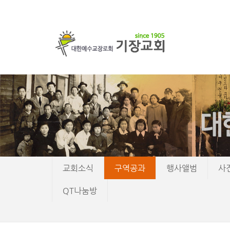
교회소식
구역공과
행사앨범
사
QT나눔방