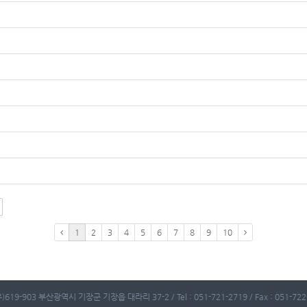
1
2
3
4
5
6
7
8
9
10
)619-903 부산광역시 기장군 기장읍 대라리 37-2 / Tel : 051-721-2719 / Fax : 051-722-