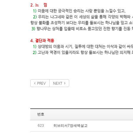
2. 느 낌
1)
미움에 대한 궁극적인 승리는 사랑 뿐임을 느낄수 있고,
2)
우리는 나그네와 같은 이 세상의 삶을 통해 각양의 박해와
항상 불화를 조성하기 보다는 우리를 돌보시는 하나님을 믿고 소
3)
향나무는 상처를 입을때 비로소 품고있던 진한 향기를 진동 
4. 결단과 적용
1)
상대방의 미움과 시기, 질투에 대한 대처는 이삭과 같이 싸
2)
고난과 역경이 있을지라도 항상 돌보시는 하나님만 의지해 
2012년 10
제자훈련반 김
PREV
NEXT
번호
623
히브리서7장새벽설교