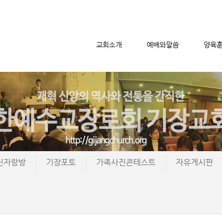
교회소개
예배와말씀
양육
메뉴 건너뛰기
진자랑방
기장포토
가족사진콘테스트
자유게시판