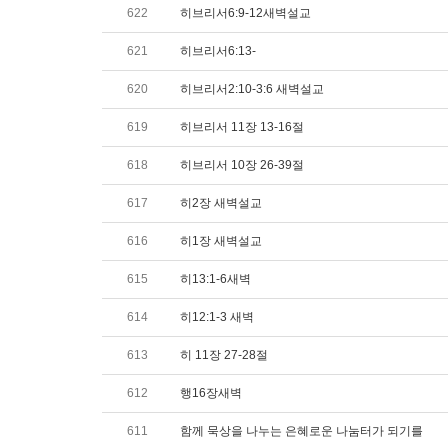
622
히브리서6:9-12새벽설교
621
히브리서6:13-
620
히브리서2:10-3:6 새벽설교
619
히브리서 11장 13-16절
618
히브리서 10장 26-39절
617
히2장 새벽설교
616
히1장 새벽설교
615
히13:1-6새벽
614
히12:1-3 새벽
613
히 11장 27-28절
612
행16장새벽
611
함께 묵상을 나누는 은혜로운 나눔터가 되기를