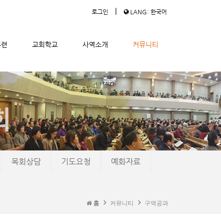
|
로그인
LANG: 한국어
훈련
교회학교
사역소개
커뮤니티
목회상담
기도요청
예화자료
홈
커뮤니티
구역공과