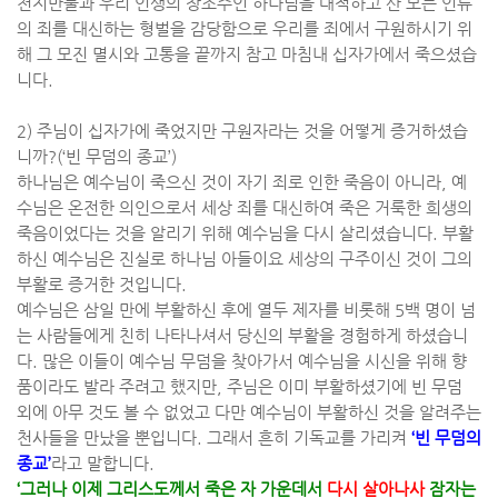
천지만물과 우리 인생의 창조주인 하나님을 대적하고 산 모든 인류
의 죄를 대신하는 형벌을 감당함으로 우리를 죄에서 구원하시기 위
해 그 모진 멸시와 고통을 끝까지 참고 마침내 십자가에서 죽으셨습
니다
.
2)
주님이 십자가에 죽었지만 구원자라는 것을 어떻게 증거하셨습
니까
?(‘
빈 무덤의 종교
’)
하나님은 예수님이 죽으신 것이 자기 죄로 인한 죽음이 아니라
,
예
수님은 온전한 의인으로서 세상 죄를 대신하여 죽은 거룩한 희생의
죽음이었다는 것을 알리기 위해 예수님을 다시 살리셨습니다
.
부활
하신 예수님은 진실로 하나님 아들이요 세상의 구주이신 것이 그의
부활로 증거한 것입니다
.
예수님은 삼일 만에 부활하신 후에 열두 제자를 비롯해
5
백 명이 넘
는 사람들에게 친히 나타나셔서 당신의 부활을 경험하게 하셨습니
다
.
많은 이들이 예수님 무덤을 찾아가서 예수님을 시신을 위해 향
품이라도 발라 주려고 했지만
,
주님은 이미 부활하셨기에 빈 무덤
외에 아무 것도 볼 수 없었고 다만 예수님이 부활하신 것을 알려주는
천사들을 만났을 뿐입니다
.
그래서 흔히 기독교를 가리켜
‘
빈 무덤의
종교
’
라고 말합니다
.
‘
그러나 이제 그리스도께서 죽은 자 가운데서
다시 살아나사
잠자는