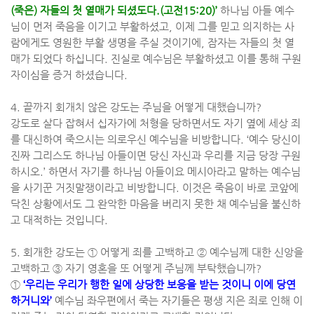
(
죽은
)
자들의 첫 열매가 되셨도다
.(
고전
15:20)’
하나님 아들 예수
님이 먼저 죽음을 이기고 부활하셨고
,
이제 그를 믿고 의지하는 사
람에게도 영원한 부활 생명을 주실 것이기에
,
잠자는 자들의 첫 열
매가 되었다 하십니다
.
진실로 예수님은 부활하셨고 이를 통해 구원
자이심을 증거 하셨습니다
.
4.
끝까지 회개치 않은 강도는 주님을 어떻게 대했습니까
?
강도로 살다 잡혀서 십자가에 처형을 당하면서도 자기 옆에 세상 죄
를 대신하여 죽으시는 의로우신 예수님을 비방합니다
. ‘
예수 당신이
진짜 그리스도 하나님 아들이면 당신 자신과 우리를 지금 당장 구원
하시오
.’
하면서 자기를 하나님 아들이요 메시아라고 말하는 예수님
을 사기꾼 거짓말쟁이라고 비방합니다
.
이것은 죽음이 바로 코앞에
닥친 상황에서도 그 완악한 마음을 버리지 못한 채 예수님을 불신하
고 대적하는 것입니다
.
5.
회개한 강도는
①
어떻게 죄를 고백하고
②
예수님께 대한 신앙을
고백하고
③
자기 영혼을 또 어떻게 주님께 부탁했습니까
?
①
‘
우리는 우리가 행한 일에 상당한 보응을 받는 것이니 이에 당연
하거니와
’
예수님 좌우편에서 죽는 자기들은 평생 지은 죄로 인해 이