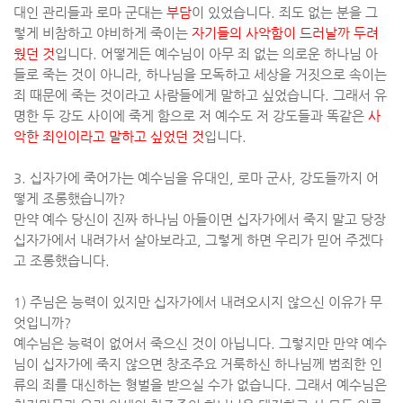
대인 관리들과 로마 군대는
부담
이 있었습니다
.
죄도 없는 분을 그
렇게 비참하고 야비하게 죽이는
자기들의 사악함이 드러날까 두려
웠던 것
입니다
.
어떻게든 예수님이 아무 죄 없는 의로운 하나님 아
들로 죽는 것이 아니라
,
하나님을 모독하고 세상을 거짓으로 속이는
죄 때문에 죽는 것이라고 사람들에게 말하고 싶었습니다
.
그래서 유
명한 두 강도 사이에 죽게 함으로 저 예수도 저 강도들과 똑같은
사
악한 죄인이라고 말하고 싶었던 것
입니다
.
3.
십자가에 죽어가는 예수님을 유대인
,
로마 군사
,
강도들까지 어
떻게 조롱했습니까
?
만약 예수 당신이 진짜 하나님 아들이면 십자가에서 죽지 말고 당장
십자가에서 내려가서 살아보라고
,
그렇게 하면 우리가 믿어 주겠다
고 조롱했습니다
.
1)
주님은 능력이 있지만 십자가에서 내려오시지 않으신 이유가 무
엇입니까
?
예수님은 능력이 없어서 죽으신 것이 아닙니다
.
그렇지만 만약 예수
님이 십자가에 죽지 않으면 창조주요 거룩하신 하나님께 범죄한 인
류의 죄를 대신하는 형벌을 받으실 수가 없습니다
.
그래서 예수님은