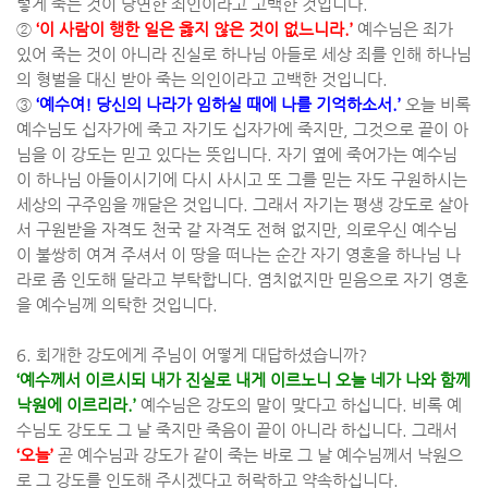
렇게 죽는 것이 당연한 죄인이라고 고백한 것입니다
.
②
‘
이 사람이 행한 일은 옳지 않은 것이 없느니라
.’
예수님은 죄가
있어 죽는 것이 아니라 진실로 하나님 아들로 세상 죄를 인해 하나님
의 형벌을 대신 받아 죽는 의인이라고 고백한 것입니다
.
③
‘
예수여
!
당신의 나라가 임하실 때에 나를 기억하소서
.’
오늘 비록
예수님도 십자가에 죽고 자기도 십자가에 죽지만
,
그것으로 끝이 아
님을 이 강도는 믿고 있다는 뜻입니다
.
자기 옆에 죽어가는 예수님
이 하나님 아들이시기에 다시 사시고 또 그를 믿는 자도 구원하시는
세상의 구주임을 깨달은 것입니다
.
그래서 자기는 평생 강도로 살아
서 구원받을 자격도 천국 갈 자격도 전혀 없지만
,
의로우신 예수님
이 불쌍히 여겨 주셔서 이 땅을 떠나는 순간 자기 영혼을 하나님 나
라로 좀 인도해 달라고 부탁합니다
.
염치없지만 믿음으로 자기 영혼
을 예수님께 의탁한 것입니다
.
6.
회개한 강도에게 주님이 어떻게 대답하셨습니까
?
‘
예수께서 이르시되 내가 진실로 내게 이르노니 오늘 네가 나와 함께
낙원에 이르리라
.’
예수님은 강도의 말이 맞다고 하십니다
.
비록 예
수님도 강도도 그 날 죽지만 죽음이 끝이 아니라 하십니다
.
그래서
‘
오늘
’
곧 예수님과 강도가 같이 죽는 바로 그 날 예수님께서 낙원으
로 그 강도를 인도해 주시겠다고 허락하고 약속하십니다
.