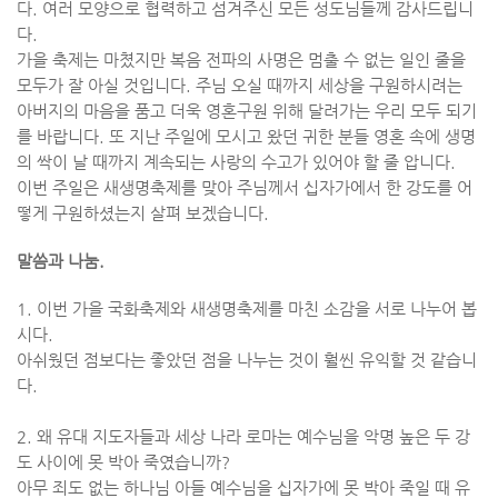
다
.
여러 모양으로 협력하고 섬겨주신 모든 성도님들께 감사드립니
다
.
가을 축제는 마쳤지만 복음 전파의 사명은 멈출 수 없는 일인 줄을
모두가 잘 아실 것입니다
.
주님 오실 때까지 세상을 구원하시려는
아버지의 마음을 품고 더욱 영혼구원 위해 달려가는 우리 모두 되기
를 바랍니다
.
또 지난 주일에 모시고 왔던 귀한 분들 영혼 속에 생명
의 싹이 날 때까지 계속되는 사랑의 수고가 있어야 할 줄 압니다
.
이번 주일은 새생명축제를 맞아 주님께서 십자가에서 한 강도를 어
떻게 구원하셨는지 살펴 보겠습니다
.
말씀과 나눔
.
1.
이번 가을 국화축제와 새생명축제를 마친 소감을 서로 나누어 봅
시다
.
아쉬웠던 점보다는 좋았던 점을 나누는 것이 훨씬 유익할 것 같습니
다
.
2.
왜 유대 지도자들과 세상 나라 로마는 예수님을 악명 높은 두 강
도 사이에 못 박아 죽였습니까
?
아무 죄도 없는 하나님 아들 예수님을 십자가에 못 박아 죽일 때 유