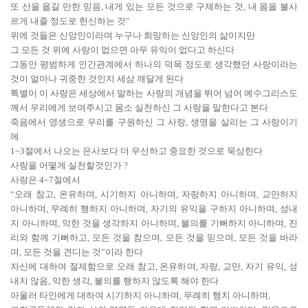
또 산을 옮길 만한 믿음, 내게 있는 모든 것으로 구제하는 것, 내 몸을 불사
르게 내줄 정도로 헌신하는 것"
위에 것들은 신앙인이라며 누구나 희망하는 신앙인의 삶이지만
그 모든 것 위에 사랑이 없으면 아무 유익이 없다고 하신다
그동안 평범하게 인간관계에서 하나의 덕목 정도로 생각했던 사랑이라는
것이 얼마나 귀중한 것인지 세삼 깨달게 된다
특별이 이 사랑은 세상에서 말하는 사랑의 개념을 뛰어 넘어 예수그리스도
께서 우리에게 보여주시고 몸소 실천하신 그 사랑을 말한다고 본다
죽음에서 영생으로 우리를 구원하신 그 사랑, 생명을 살리는 그 사랑이기
에
1~3절에서 나오는 은사보다 더 우선하고 중요한 것으로 묵상한다
사랑을 어떻게 실천할것인가 ?
사랑은 4~7절에서
“오래 참고, 온유하며, 시기하지 아니하며, 자랑하지 아니하며, 교만하지
아니하며, 무례히 행하지 아니하며, 자기의 유익을 구하지 아니하며, 성내
지 아니하며, 악한 것을 생각하지 아니하며, 불의를 기뻐하지 아니하며, 진
리와 함께 기뻐하고, 모든 것을 참으며, 모든 것을 믿으며, 모든 것을 바라
며, 모든 것을 견디는 것”이라 한다
자신에 대하여 절제함으로 오래 참고, 온유하며, 자랑, 교만, 자기 유익, 성
내지 않음, 악한 생각, 불의를 행하지 않도록 해야 한다
아울러 타인에게 대하여 시기하지 아니하며, 무례히 행치 아니하며,