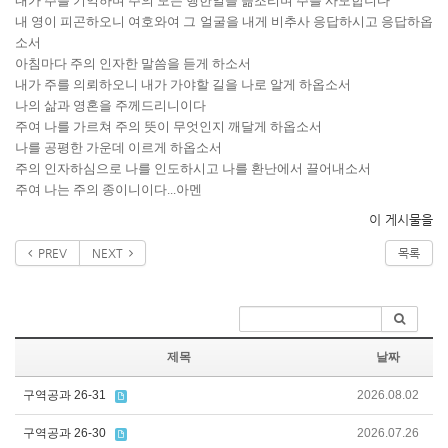
내가 주를 기억하며 주의 모든 행한일을 읆조리며 주를 사모합니다
내 영이 피곤하오니 여호와여 그 얼굴을 내게 비추사 응답하시고 응답하옵
소서
아침마다 주의 인자한 말씀을 듣게 하소서
내가 주를 의뢰하오니 내가 가야할 길을 나로 알게 하옵소서
나의 삶과 영혼을 주께드리니이다
주여 나를 가르쳐 주의 뜻이 무엇인지 깨달게 하옵소서
나를 공평한 가운데 이르게 하옵소서
주의 인자하심으로 나를 인도하시고 나를 환난에서 끌어내소서
주여 나는 주의 종이니이다...아멘
이 게시물을
PREV
NEXT
목록
제목
날짜
구역공과 26-31
2026.08.02
구역공과 26-30
2026.07.26