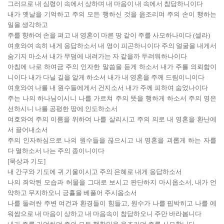
그러므로 내 심령이 속에서 상하며 내 마음이 내 속에서 참담하니이다
내가 옛날을 기억하고 주의 모든 행하신 것을 읊조리며 주의 손이 행하는
일을 생각하고
주를 향하여 손을 펴고 내 영혼이 마른 땅 같이 주를 사모하나이다 (셀라)
여호와여 속히 내게 응답하소서 내 영이 피곤하니이다 주의 얼굴을 내게서
숨기지 마소서 내가 무덤에 내려가는 자 같을까 두려워하나이다
아침에 나로 하여금 주의 인자한 말씀을 듣게 하소서 내가 주를 의뢰함이
니이다 내가 다닐 길을 알게 하소서 내가 내 영혼을 주께 드림이니이다
여호와여 나를 내 원수들에게서 건지소서 내가 주께 피하여 숨었나이다
주는 나의 하나님이시니 나를 가르쳐 주의 뜻을 행하게 하소서 주의 영은
선하시니 나를 공평한 땅에 인도하소서
여호와여 주의 이름을 위하여 나를 살리시고 주의 의로 내 영혼을 환난에
서 끌어내소서
주의 인자하심으로 나의 원수들을 끊으시고 내 영혼을 괴롭게 하는 자를
다 멸하소서 나는 주의 종이니이다
[묵상과 기도]
내 간구와 기도에 귀 기울이시고 주의 은혜로 내게 응답하소서
나의 죄악된 모습과 허물을 그대로 보시고 판단하지 마시옵소서, 내가 언
약하고 무지하오니 긍휼을 베풀어 주시옵소서
나를 둘려싼 주변 여건과 환경들이 힘들고, 원수가 나를 핍박히고 나를 에
워쌈으로 내 마음이 상하고 내 마음속이 참담하오니 주만 바라봅니다